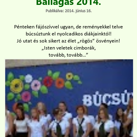
Ballagás 2014.
Publikálva: 2014. június 16.
Pénteken fájószívvel ugyan, de reményekkel telve
búcsúztunk el nyolcadikos diákjainktól!
Jó utat és sok sikert az élet „rögös” ösvényein!
„Isten veletek cimborák,
tovább, tovább…”