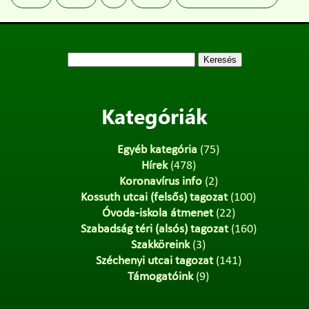
Keresés:
Kategóriák
Egyéb kategória
(75)
Hírek
(478)
Koronavírus info
(2)
Kossuth utcai (felsős) tagozat
(100)
Óvoda-iskola átmenet
(22)
Szabadság téri (alsós) tagozat
(160)
Szakköreink
(3)
Széchenyi utcai tagozat
(141)
Támogatóink
(9)