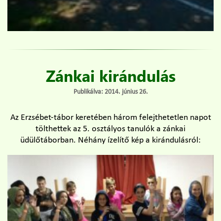
Zánkai kirándulás
Publikálva: 2014. június 26.
Az Erzsébet-tábor keretében három felejthetetlen napot
tölthettek az 5. osztályos tanulók a zánkai
üdülőtáborban. Néhány ízelítő kép a kirándulásról: