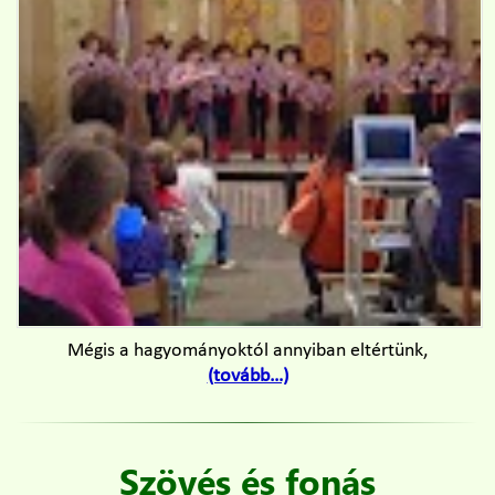
Mégis a hagyományoktól annyiban eltértünk,
(tovább…)
Szövés és fonás