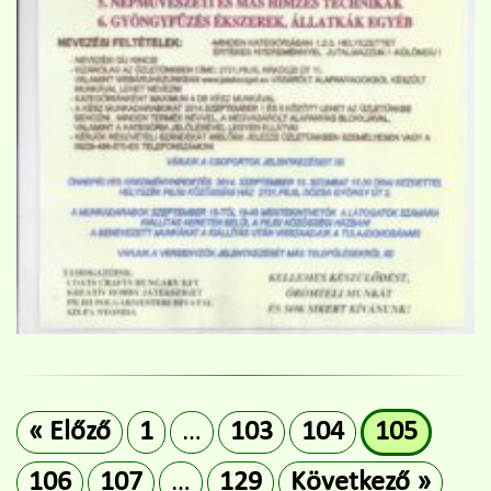
« Előző
1
…
103
104
105
106
107
…
129
Következő »