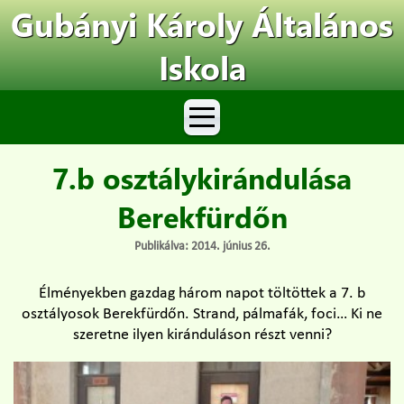
Gubányi Károly Általános
Iskola
7.b osztálykirándulása
Berekfürdőn
Publikálva: 2014. június 26.
Élményekben gazdag három napot töltöttek a 7. b
osztályosok Berekfürdőn. Strand, pálmafák, foci… Ki ne
szeretne ilyen kiránduláson részt venni?