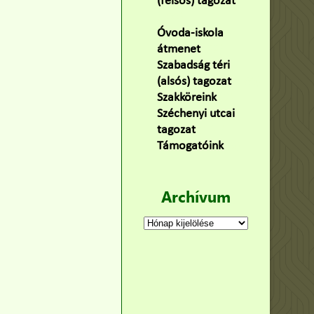
(felsős) tagozat
(100)
Óvoda-iskola
átmenet
(22)
Szabadság téri
(alsós) tagozat
(160)
Szakköreink
(3)
Széchenyi utcai
tagozat
(141)
Támogatóink
(9)
Archívum
Archívum