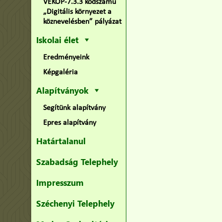
VEKOP-7.3.3 kódszámú
„Digitális környezet a
köznevelésben” pályázat
Iskolai élet
Eredményeink
Képgaléria
Alapítványok
Segítünk alapítvány
Epres alapítvány
Határtalanul
Szabadság Telephely
Impresszum
Széchenyi Telephely