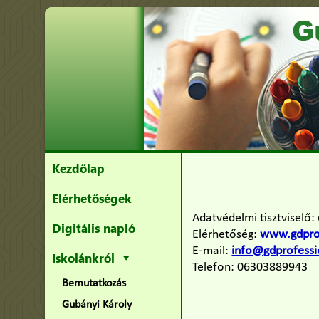
Kezdőlap
Elérhetőségek
Adatvédelmi tisztviselő:
Digitális napló
Elérhetőség:
www.gdprof
E-mail:
info@gdprofessi
Iskolánkról
Telefon: 06303889943
Bemutatkozás
Gubányi Károly