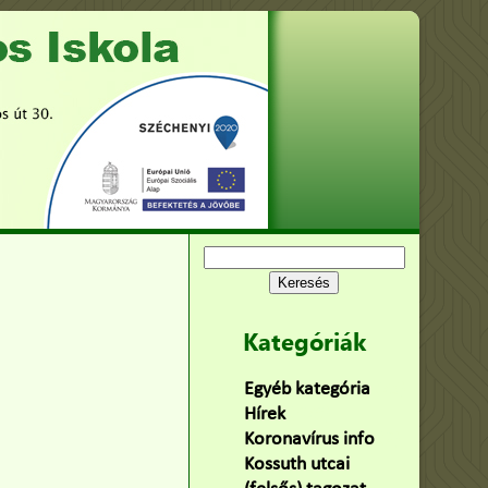
Keresés:
Kategóriák
Egyéb kategória
(75)
Hírek
(478)
Koronavírus info
(2)
Kossuth utcai