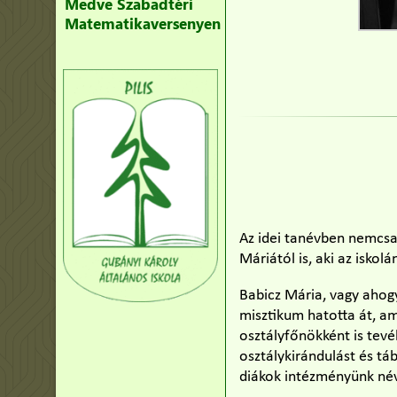
Medve Szabadtéri
Matematikaversenyen
Az idei tanévben nemcsa
Máriától is, aki az iskol
Babicz Mária, vagy ahog
misztikum hatotta át, am
osztályfőnökként is tevé
osztálykirándulást és t
diákok intézményünk né