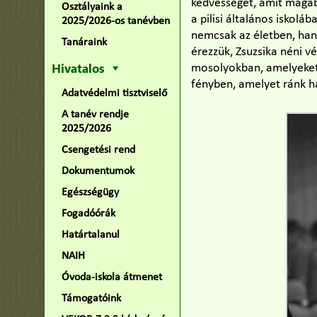
kedvességet, amit magábó
Osztályaink a
a pilisi általános iskolá
2025/2026-os tanévben
nemcsak az életben, han
Tanáraink
érezzük, Zsuzsika néni v
Hivatalos
mosolyokban, amelyeket 
fényben, amelyet ránk h
Adatvédelmi tisztviselő
A tanév rendje
2025/2026
Csengetési rend
Dokumentumok
Egészségügy
Fogadóórák
Határtalanul
NAIH
Óvoda-iskola átmenet
Támogatóink