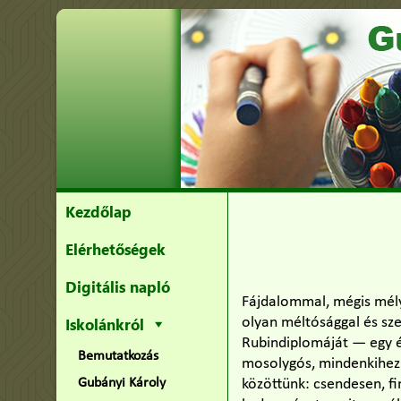
Kezdőlap
Elérhetőségek
Digitális napló
Fájdalommal, mégis mély 
Iskolánkról
olyan méltósággal és sz
Rubindiplomáját — egy é
Bemutatkozás
mosolygós, mindenkihez v
Gubányi Károly
közöttünk: csendesen, fi