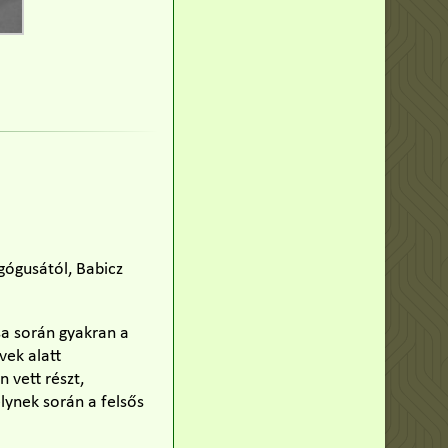
gógusától, Babicz
sa során gyakran a
vek alatt
 vett részt,
lynek során a felsős