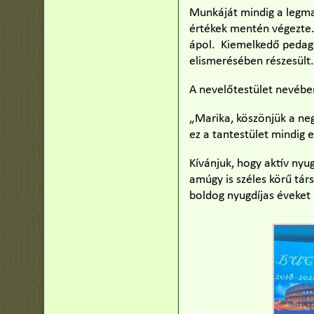
Munkáját mindig a legma
értékek mentén végezte. 
ápol. Kiemelkedő pedag
elismerésében részesült
A nevelőtestület nevében
„Marika, köszönjük a neg
ez a tantestület mindig e
Kívánjuk, hogy aktív nyu
amúgy is széles körű tár
boldog nyugdíjas éveket