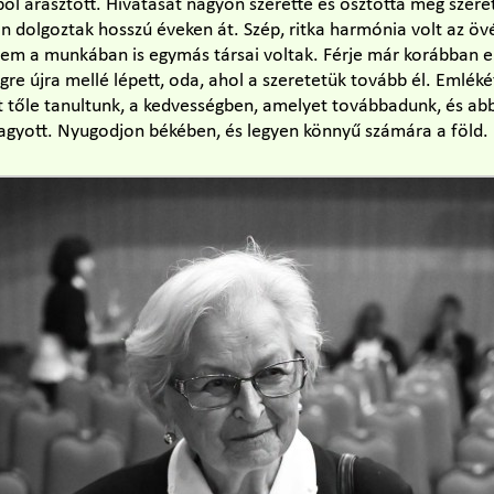
l árasztott. Hivatását nagyon szerette és osztotta meg szeretet
ban dolgoztak hosszú éveken át. Szép, ritka harmónia volt az öv
em a munkában is egymás társai voltak. Férje már korábban e
égre újra mellé lépett, oda, ahol a szeretetük tovább él. Emlék
tőle tanultunk, a kedvességben, amelyet továbbadunk, és abb
agyott. Nyugodjon békében, és legyen könnyű számára a föld.