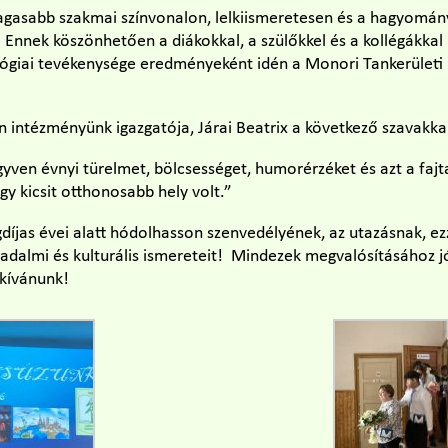
gasabb szakmai színvonalon, lelkiismeretesen és a hagyomán
Ennek köszönhetően a diákokkal, a szülőkkel és a kollégákkal 
ógiai tevékenysége eredményeként idén a Monori Tankerületi
.
 intézményünk igazgatója, Járai Beatrix a következő szavakka
yven évnyi türelmet, bölcsességet, humorérzéket és azt a faj
gy kicsit otthonosabb hely volt.”
gdíjas évei alatt hódolhasson szenvedélyének, az utazásnak, ezz
sadalmi és kulturális ismereteit! Mindezek megvalósításához j
 kívánunk!