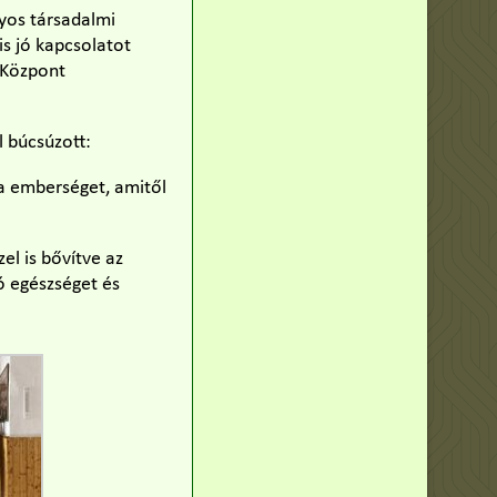
yos társadalmi
is jó kapcsolatot
 Központ
l búcsúzott:
ta emberséget, amitől
el is bővítve az
ó egészséget és