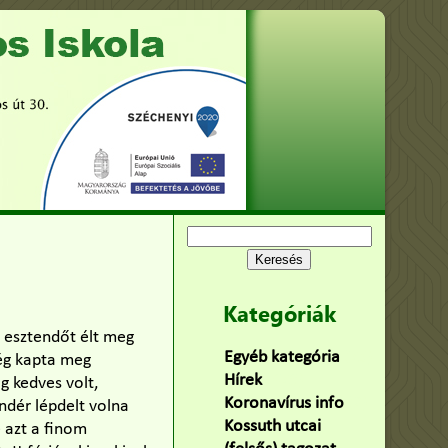
Keresés:
Kategóriák
0 esztendőt élt meg
Egyéb kategória
(75)
ég kapta meg
Hírek
(478)
g kedves volt,
Koronavírus info
(2)
ndér lépdelt volna
Kossuth utcai
e azt a finom