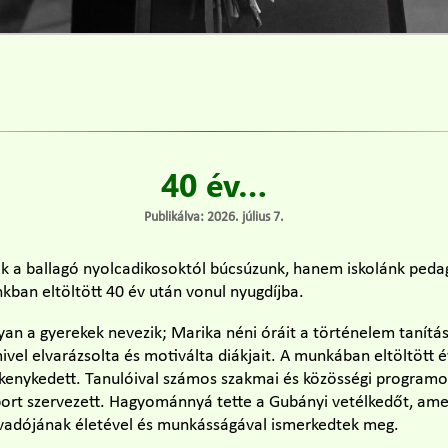
40 év…
Publikálva: 2026. július 7.
k a ballagó nyolcadikosoktól búcsúzunk, hanem iskolánk peda
ánkban eltöltött 40 év után vonul nyugdíjba.
yan a gyerekek nevezik; Marika néni óráit a történelem tanítá
ivel elvarázsolta és motiválta diákjait. A munkában eltöltött é
kenykedett. Tanulóival számos szakmai és közösségi programon
ábort szervezett. Hagyománnyá tette a Gubányi vetélkedőt, ame
vadójának életével és munkásságával ismerkedtek meg.