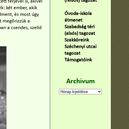
(felsős) tagozat
t férjével is, akivel
(100)
ék: két ember, akik
Óvoda-iskola
lment, és most úgy
átmenet
(22)
ét megőrizzük a
Szabadság téri
an a csendes, szelíd
(alsós) tagozat
(160)
Szakköreink
(3)
Széchenyi utcai
tagozat
(141)
Támogatóink
(9)
Archívum
Archívum