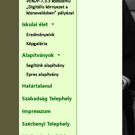
VEKOP-7.3.3 kódszámú
„Digitális környezet a
köznevelésben” pályázat
Iskolai élet
Eredményeink
Képgaléria
Alapítványok
Segítünk alapítvány
Epres alapítvány
Határtalanul
Szabadság Telephely
Impresszum
Széchenyi Telephely