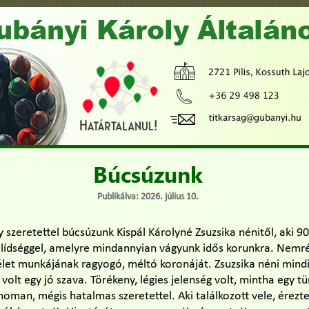
Búcsúzunk
Publikálva: 2026. július 10.
szeretettel búcsúzunk Kispál Károlyné Zsuzsika nénitől, aki 9
elídséggel, amelyre mindannyian vágyunk idős korunkra. Nemr
let munkájának ragyogó, méltó koronáját. Zsuzsika néni mindi
olt egy jó szava. Törékeny, légies jelenség volt, mintha egy tü
noman, mégis hatalmas szeretettel. Aki találkozott vele, érezt