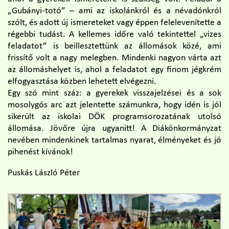
„Gubányi-totó” – ami az iskolánkról és a névadónkról
szólt, és adott új ismereteket vagy éppen felelevenítette a
régebbi tudást. A kellemes időre való tekintettel „vizes
feladatot” is beillesztettünk az állomások közé, ami
frissítő volt a nagy melegben. Mindenki nagyon várta azt
az állomáshelyet is, ahol a feladatot egy finom jégkrém
elfogyasztása közben lehetett elvégezni.
Egy szó mint száz: a gyerekek visszajelzései és a sok
mosolygós arc azt jelentette számunkra, hogy idén is jól
sikerült az iskolai DÖK programsorozatának utolsó
állomása. Jövőre újra ugyanitt! A Diákönkormányzat
nevében mindenkinek tartalmas nyarat, élményeket és jó
pihenést kívánok!
Puskás László Péter