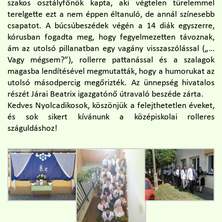
szakos osztályfőnök kapta, aki végtelen türelemmel
terelgette ezt a nem éppen éltanuló, de annál színesebb
csapatot. A búcsúbeszédek végén a 14 diák egyszerre,
kórusban fogadta meg, hogy fegyelmezetten távoznak,
ám az utolsó pillanatban egy vagány visszaszólással („…
Vagy mégsem?”), rollerre pattanással és a szalagok
magasba lendítésével megmutatták, hogy a humorukat az
utolsó másodpercig megőrizték. Az ünnepség hivatalos
részét Járai Beatrix igazgatónő útravaló beszéde zárta.
Kedves Nyolcadikosok, köszönjük a felejthetetlen éveket,
és sok sikert kívánunk a középiskolai rolleres
száguldáshoz!