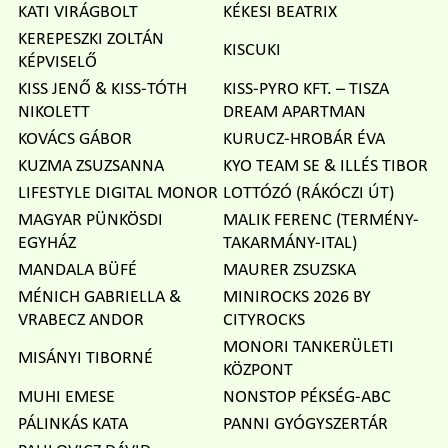
KATI VIRÁGBOLT
KÉKESI BEATRIX
KEREPESZKI ZOLTÁN
KISCUKI
KÉPVISELŐ
KISS JENŐ & KISS-TÓTH
KISS-PYRO KFT. – TISZA
NIKOLETT
DREAM APARTMAN
KOVÁCS GÁBOR
KURUCZ-HROBÁR ÉVA
KUZMA ZSUZSANNA
KYO TEAM SE & ILLÉS TIBOR
LIFESTYLE DIGITAL MONOR
LOTTÓZÓ (RÁKÓCZI ÚT)
MAGYAR PÜNKÖSDI
MALIK FERENC (TERMÉNY-
EGYHÁZ
TAKARMÁNY-ITAL)
MANDALA BÜFÉ
MAURER ZSUZSKA
MÉNICH GABRIELLA &
MINIROCKS 2026 BY
VRABECZ ANDOR
CITYROCKS
MONORI TANKERÜLETI
MISÁNYI TIBORNÉ
KÖZPONT
MUHI EMESE
NONSTOP PÉKSÉG-ABC
PÁLINKÁS KATA
PANNI GYÓGYSZERTÁR