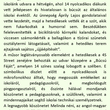
iskolánk udvara a hétvégén, ahol 14 nyolcadikos diákunk
vett jelképesen és hivatalosan is búcsút az általános
iskolai évektől. Az ünnepség Áprily Lajos gondolataival
vette kezdetét, majd a hetedikesek vették át a szót, akik
nem fukarkodtak a humorral sem. Beszédükben
felelevenítették a biciklitároló környéki kalandokat, és
viccesen számonkérték a ballagókon a tízórai szünetek
osztálytermi látogatásait, valamint a hetedikes terem
ajtajának sajátos „újjáépítését”.
A műsor leglátványosabb elemeként a hetedikesek a 4S
Street zenéjére behozták az udvar közepére a „Búcsú
Fáját”, amelyen 14 színes szalag lobogott a szélben. E
szimbolikus díszlet előtt a nyolcadikosok is
mikrofonokhoz álltak, hogy megosszák emlékeiket az
iskoláról, pedagógusokról, a megboldogult
pingpongasztalról, és őszinte hálával mondjanak
köszönetet a pedagógusoknak, a szülőknek, valamint a
mindennapjaikat segítő iskolai technikai személyzetnek.
A legnagyobb köszönetet Melinda néni, az angol-magyar