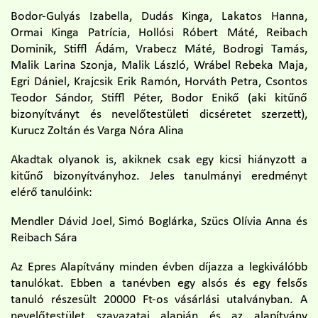
Bodor-Gulyás Izabella, Dudás Kinga, Lakatos Hanna,
Ormai Kinga Patrícia, Hollósi Róbert Máté, Reibach
Dominik, Stiffl Ádám, Vrabecz Máté, Bodrogi Tamás,
Malik Larina Szonja, Malik László, Wrábel Rebeka Maja,
Egri Dániel, Krajcsik Erik Ramón, Horváth Petra, Csontos
Teodor Sándor, Stiffl Péter, Bodor Enikő (aki kitűnő
bizonyítványt és nevelőtestületi dicséretet szerzett),
Kurucz Zoltán és Varga Nóra Alina
Akadtak olyanok is, akiknek csak egy kicsi hiányzott a
kitűnő bizonyítványhoz. Jeles tanulmányi eredményt
elérő tanulóink:
Mendler Dávid Joel, Simó Boglárka, Szücs Olívia Anna és
Reibach Sára
Az Epres Alapítvány minden évben díjazza a legkiválóbb
tanulókat. Ebben a tanévben egy alsós és egy felsős
tanuló részesült 20000 Ft-os vásárlási utalványban. A
nevelőtestület szavazatai alapján és az alapítvány