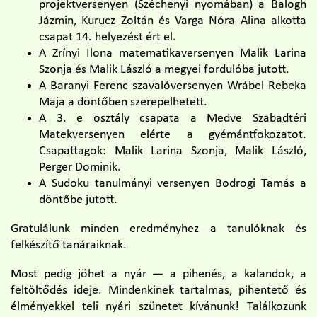
projektversenyen (Széchenyi nyomában) a Balogh
Jázmin, Kurucz Zoltán és Varga Nóra Alina alkotta
csapat 14. helyezést ért el.
A Zrínyi Ilona matematikaversenyen Malik Larina
Szonja és Malik László a megyei fordulóba jutott.
A Baranyi Ferenc szavalóversenyen Wrábel Rebeka
Maja a döntőben szerepelhetett.
A 3. e osztály csapata a Medve Szabadtéri
Matekversenyen elérte a gyémántfokozatot.
Csapattagok: Malik Larina Szonja, Malik László,
Perger Dominik.
A Sudoku tanulmányi versenyen Bodrogi Tamás a
döntőbe jutott.
Gratulálunk minden eredményhez a tanulóknak és
felkészítő tanáraiknak.
Most pedig jöhet a nyár — a pihenés, a kalandok, a
feltöltődés ideje. Mindenkinek tartalmas, pihentető és
élményekkel teli nyári szünetet kívánunk! Találkozunk