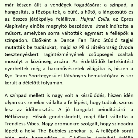
már készen állt a vendégek fogadására: a színpad, a
hangosítás, a főzőpultok, a büfé, a hűtő, a lángossütő és
az összes játékpálya felállítva.
Hajnal Csilla,
az Epres
Alapítvány elnöke megnyitó beszédével útnak indította a
műsort, amelyben sorra váltották egymást a fellépők a
színpadon. Elsőként a Dance Fan Tánc Stúdió tagjai
mutatták be tudásukat, majd az Pilisi Játékország Óvoda
Gesztenyéskert Tagintézményének csöppségei csaltak
mosolyt a közönség arcára. Az érdeklődők betekintést
nyerhettek még a harcművészetek világába is, hiszen a
Kyo Team Sportegyesület látványos bemutatójára is sor
került a délelőtt folyamán.
A színpad mellett is nagy volt a készülődés, hiszen idén
olyan sok zenekar vállalta a fellépést, hogy tudtuk, szoros
lesz az időbeosztás. A jó hangulat beindításáról a
Hétköznapi Hősök gondoskodott, majd őket váltotta a
Trendless Vibes. Nagy örömünkre szolgált, hogy színpadra
lépett a helyi The Bubbles zenekar is. A fellépők sorát