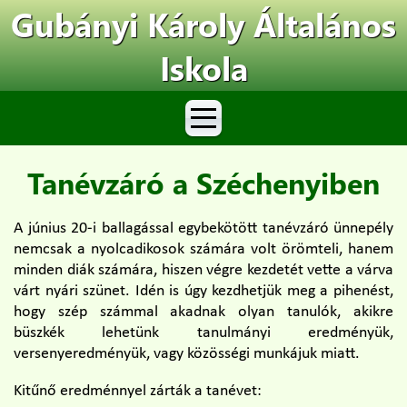
Gubányi Károly Általános
Iskola
Tanévzáró a Széchenyiben
A június 20-i ballagással egybekötött tanévzáró ünnepély
nemcsak a nyolcadikosok számára volt örömteli, hanem
minden diák számára, hiszen végre kezdetét vette a várva
várt nyári szünet. Idén is úgy kezdhetjük meg a pihenést,
hogy szép számmal akadnak olyan tanulók, akikre
büszkék lehetünk tanulmányi eredményük,
versenyeredményük, vagy közösségi munkájuk miatt.
Kitűnő eredménnyel zárták a tanévet: