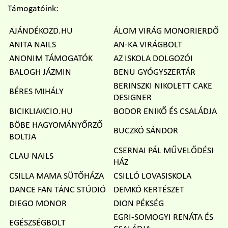
Támogatóink:
AJÁNDÉKOZD.HU
ÁLOM VIRÁG MONORIERDŐ
ANITA NAILS
AN-KA VIRÁGBOLT
ANONIM TÁMOGATÓK
AZ ISKOLA DOLGOZÓI
BALOGH JÁZMIN
BENU GYÓGYSZERTÁR
BERINSZKI NIKOLETT CAKE
BÉRES MIHÁLY
DESIGNER
BICIKLIAKCIO.HU
BODOR ENIKŐ ÉS CSALÁDJA
BÖBE HAGYOMÁNYŐRZŐ
BUCZKÓ SÁNDOR
BOLTJA
CSERNAI PÁL MŰVELŐDÉSI
CLAU NAILS
HÁZ
CSILLA MAMA SÜTŐHÁZA
CSILLÓ LOVASISKOLA
DANCE FAN TÁNC STÚDIÓ
DEMKÓ KERTÉSZET
DIEGO MONOR
DION PÉKSÉG
EGRI-SOMOGYI RENÁTA ÉS
EGÉSZSÉGBOLT