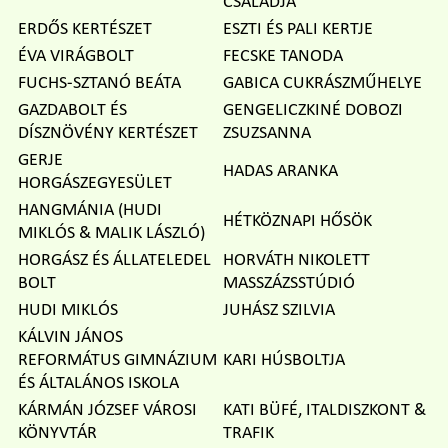
CSALÁDJA
ERDŐS KERTÉSZET
ESZTI ÉS PALI KERTJE
ÉVA VIRÁGBOLT
FECSKE TANODA
FUCHS-SZTANÓ BEÁTA
GABICA CUKRÁSZMŰHELYE
GAZDABOLT ÉS
GENGELICZKINÉ DOBOZI
DÍSZNÖVÉNY KERTÉSZET
ZSUZSANNA
GERJE
HADAS ARANKA
HORGÁSZEGYESÜLET
HANGMÁNIA (HUDI
HÉTKÖZNAPI HŐSÖK
MIKLÓS & MALIK LÁSZLÓ)
HORGÁSZ ÉS ÁLLATELEDEL
HORVÁTH NIKOLETT
BOLT
MASSZÁZSSTÚDIÓ
HUDI MIKLÓS
JUHÁSZ SZILVIA
KÁLVIN JÁNOS
REFORMÁTUS GIMNÁZIUM
KARI HÚSBOLTJA
ÉS ÁLTALÁNOS ISKOLA
KÁRMÁN JÓZSEF VÁROSI
KATI BÜFÉ, ITALDISZKONT &
KÖNYVTÁR
TRAFIK