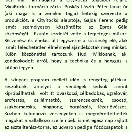
idén már harmadjára a CityRocks tagjaiból felálló
MiniRocks formáció zárta. Puskás László Péter tanár úr
(aki maga is a zenekar tagja) hetekig szervezte a
produkciót, a CityRocks alapítója, Gajda Ferenc pedig
ismét személyesen köszöntötte az Epres Gála
közönségét. Ezután kezdetét vette a fergeteges műsor:
36 zenész és énekes állt egyszerre a közönség elé, akik
ismét feledhetetlen élménnyel ajándékoztak meg minket.
Külön köszönettel tartozunk Hudi Miklósnak, aki
gondoskodott arról, hogy a technika és a hangzás is
kitűnő legyen.
A színpadi program mellett idén is rengeteg játékkal
készültünk, amelyet a vendégek kedvük szerint
kipróbálhattak. Volt itt lovaskocsi, célbadobás, ugrálóvár,
arcfestés, csillámtetkó, szerencsekerék, csocsó,
zsákbamacska, pingpong, horgászás, lézerlövészet.
Közben különböző versenyeken is megmérettethették
magukat a vállalkozó szelleműek: ismét egész nap zajlott
az asztalitenisz-torna, az udvaron pedig a főzőcsapatok is