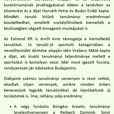
kuratóriumának jóváhagyásával ebben a tanévben az
elismerést és a díjat Horváth Petra és Bodor Enikő kapta.
Mindkét tanuló kitűnő tanulmányi eredménnyel
büszkélkedhet, emellett osztályfőnökeik kiemelték a
közösségben végzett kimagasló munkájukat is.
Az Eatrend Kft is évről évre támogatja a kiemelkedő
tanulókat. Jó tanuló-jó sportoló kategóriában a
nevelőtestület döntése alapján idén Vrabecz Máté kapta
a díjat, aki kiváló tanulmányi teljesítménye mellett a
sportolást is komolyan veszi. Már most igazolt focista,
rendszeresen jár edzésekre Budapestre.
Diákjaink számos tanulmányi versenyen is részt vettek,
akadtak olyan versenyek, amikre minden évben
benevezünk legjobb tanulóinkkal, de kipróbáltunk új
területetek is. Íme, néhány szép eredmény:
A négy fordulós Böngész kreatív, tanulmányi
levelezőversenyen a Reibach Dominik, Simó