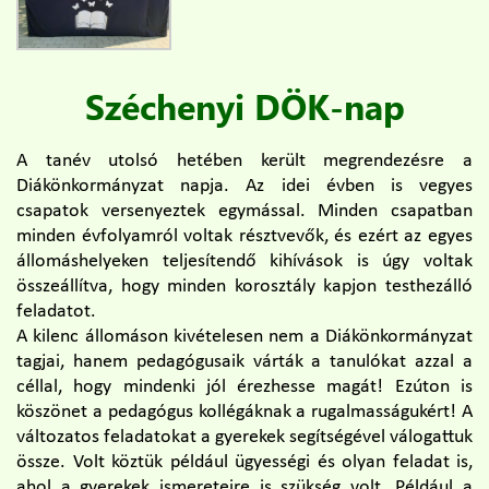
Széchenyi DÖK-nap
A tanév utolsó hetében került megrendezésre a
Diákönkormányzat napja. Az idei évben is vegyes
csapatok versenyeztek egymással. Minden csapatban
minden évfolyamról voltak résztvevők, és ezért az egyes
állomáshelyeken teljesítendő kihívások is úgy voltak
összeállítva, hogy minden korosztály kapjon testhezálló
feladatot.
A kilenc állomáson kivételesen nem a Diákönkormányzat
tagjai, hanem pedagógusaik várták a tanulókat azzal a
céllal, hogy mindenki jól érezhesse magát! Ezúton is
köszönet a pedagógus kollégáknak a rugalmasságukért! A
változatos feladatokat a gyerekek segítségével válogattuk
össze. Volt köztük például ügyességi és olyan feladat is,
ahol a gyerekek ismereteire is szükség volt. Például a