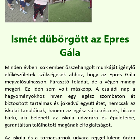
Ismét dübörgött az Epres
Gála
Minden évben sok ember összehangolt munkáját igénylő
előkészületek szükségesek ahhoz, hogy az Epres Gála
megvalósulhasson. Fárasztó feladat, de a végén mindig
megéri. Ez idén sem volt másképp. A családi nap a
hagyományokhoz híven egy egész szombaton át
biztosított tartalmas és jókedvű együttlétet, nemcsak az
iskolai tanulóinak, hanem az egész városrésznek, hiszen
bárki, aki belépett az iskola udvarára és épületeibe,
garantáltan találhatott magának elfoglaltságot.
Az iskola és a tornacsarnok udvara reggel kilenc órára