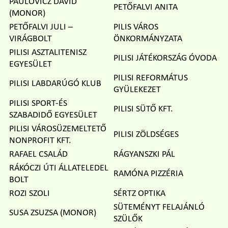
PAULOVICZ DÁVID
PETŐFALVI ANITA
(MONOR)
PETŐFALVI JULI –
PILIS VÁROS
VIRÁGBOLT
ÖNKORMÁNYZATA
PILISI ASZTALITENISZ
PILISI JÁTÉKORSZÁG ÓVODA
EGYESÜLET
PILISI REFORMÁTUS
PILISI LABDARÚGÓ KLUB
GYÜLEKEZET
PILISI SPORT-ÉS
PILISI SÜTŐ KFT.
SZABADIDŐ EGYESÜLET
PILISI VÁROSÜZEMELTETŐ
PILISI ZÖLDSÉGES
NONPROFIT KFT.
RAFAEL CSALÁD
RÁGYANSZKI PÁL
RÁKÓCZI ÚTI ÁLLATELEDEL
RAMÓNA PIZZÉRIA
BOLT
ROZI SZOLI
SÉRTZ OPTIKA
SÜTEMÉNYT FELAJÁNLÓ
SUSA ZSUZSA (MONOR)
SZÜLŐK