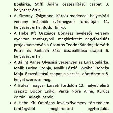
Boglárka, Stiffl Ádám összeállítású csapat 3.
helyezést ért el.
A Simonyi Zsigmond Kárpát-medencei helyesírási
verseny második (vármegyei) fordulóján 11.
helyezést ért el Bodor Enikő.
A Hebe Kft Országos Böngész levelezős verseny
nyelvtan tantárgyból meghirdetett négyfordulós
projektversenyén a Csontos Teodor Sándor, Horváth
Petra és Reibach Sára összeállítású csapat 6.
helyezést ért el.
A Bálint Ágnes Olvasási versenyen az Egri Boglárka,
Malik Larina Szonja, Malik László, Wrábel Rebeka
Maja összeállítású csapat a vecsési döntőben a 8.
helyet szerezte meg.
A Bolyai magyar körzeti fordulón 12. helyet elérő
csapat: Bodor Enikő, Varga Nóra Alina, Kurucz
Zoltán, Balogh Jázmin.
A Hebe Kft Országos levelezőverseny történelem
tantárgyból meghirdetett egyfordulós