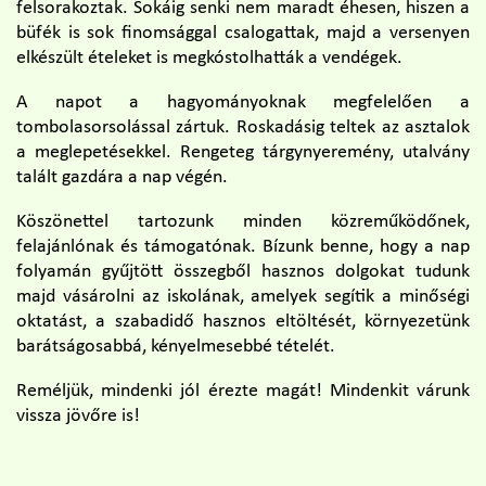
felsorakoztak. Sokáig senki nem maradt éhesen, hiszen a
büfék is sok finomsággal csalogattak, majd a versenyen
elkészült ételeket is megkóstolhatták a vendégek.
A napot a hagyományoknak megfelelően a
tombolasorsolással zártuk. Roskadásig teltek az asztalok
a meglepetésekkel. Rengeteg tárgynyeremény, utalvány
talált gazdára a nap végén.
Köszönettel tartozunk minden közreműködőnek,
felajánlónak és támogatónak. Bízunk benne, hogy a nap
folyamán gyűjtött összegből hasznos dolgokat tudunk
majd vásárolni az iskolának, amelyek segítik a minőségi
oktatást, a szabadidő hasznos eltöltését, környezetünk
barátságosabbá, kényelmesebbé tételét.
Reméljük, mindenki jól érezte magát! Mindenkit várunk
vissza jövőre is!