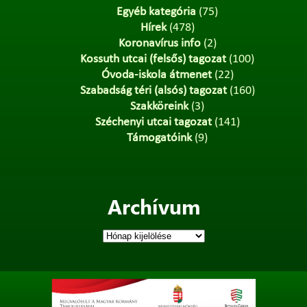
Egyéb kategória
(75)
Hírek
(478)
Koronavírus info
(2)
Kossuth utcai (felsős) tagozat
(100)
Óvoda-iskola átmenet
(22)
Szabadság téri (alsós) tagozat
(160)
Szakköreink
(3)
Széchenyi utcai tagozat
(141)
Támogatóink
(9)
Archívum
Archívum