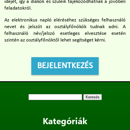
idejét, így a diákok és szüleik tájékozódhatnak a jövőbeli
feladatokról.
Az elektronikus napló eléréséhez szükséges felhasználó
nevet és jelszót az osztályfőnökök tudnak adni. A
felhasználó név/jelszó esetleges elvesztése esetén
szintén az osztályfőnöktől lehet segítséget kérni.
BEJELENTKEZÉS
Keresés:
Kategóriák