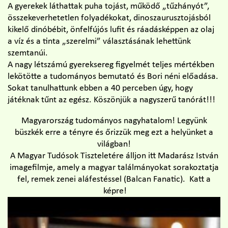
A gyerekek láthattak puha tojást, működő „tűzhányót”,
összekeverhetetlen folyadékokat, dinoszaurusztojásból
kikelő dinóbébit, önfelfújós lufit és ráadásképpen az olaj
a víz és a tinta „szerelmi” választásának lehettünk
szemtanúi.
A nagy létszámú gyereksereg figyelmét teljes mértékben
lekötötte a tudományos bemutató és Bori néni előadása.
Sokat tanulhattunk ebben a 40 perceben úgy, hogy
játéknak tűnt az egész. Köszönjük a nagyszerű tanórát!!!
Magyarország tudományos nagyhatalom! Legyünk
büszkék erre a tényre és őrizzük meg ezt a helyünket a
világban!
A Magyar Tudósok Tiszteletére álljon itt Madarász István
imagefilmje, amely a magyar találmányokat sorakoztatja
fel, remek zenei aláfestéssel (Balcan Fanatic). Katt a
képre!