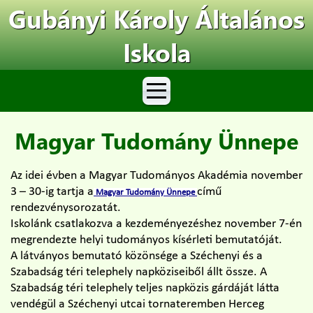
Gubányi Károly Általános
Iskola
Magyar Tudomány Ünnepe
Az idei évben a Magyar Tudományos Akadémia november
3 – 30-ig tartja a
című
Magyar Tudomány Ünnep
e
rendezvénysorozatát.
Iskolánk csatlakozva a kezdeményezéshez november 7-én
megrendezte helyi tudományos kísérleti bemutatóját.
A látványos bemutató közönsége a Széchenyi és a
Szabadság téri telephely napköziseiből állt össze. A
Szabadság téri telephely teljes napközis gárdáját látta
vendégül a Széchenyi utcai tornateremben Herceg