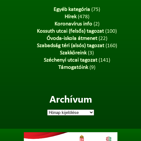
Egyéb kategória
(75)
Hírek
(478)
Koronavírus info
(2)
Kossuth utcai (felsős) tagozat
(100)
Óvoda-iskola átmenet
(22)
Szabadság téri (alsós) tagozat
(160)
Szakköreink
(3)
Széchenyi utcai tagozat
(141)
Támogatóink
(9)
Archívum
Archívum