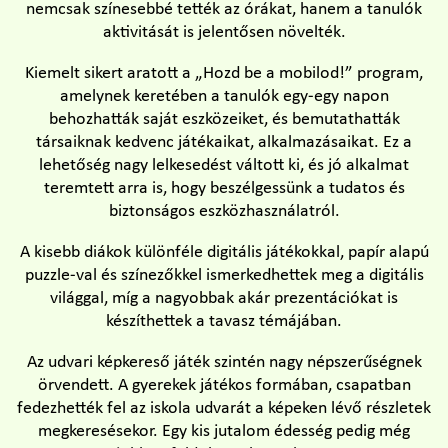
nemcsak színesebbé tették az órákat, hanem a tanulók
aktivitását is jelentősen növelték.
Kiemelt sikert aratott a „Hozd be a mobilod!” program,
amelynek keretében a tanulók egy-egy napon
behozhatták saját eszközeiket, és bemutathatták
társaiknak kedvenc játékaikat, alkalmazásaikat. Ez a
lehetőség nagy lelkesedést váltott ki, és jó alkalmat
teremtett arra is, hogy beszélgessünk a tudatos és
biztonságos eszközhasználatról.
A kisebb diákok különféle digitális játékokkal, papír alapú
puzzle-val és színezőkkel ismerkedhettek meg a digitális
világgal, míg a nagyobbak akár prezentációkat is
készíthettek a tavasz témájában.
Az udvari képkereső játék szintén nagy népszerűségnek
örvendett. A gyerekek játékos formában, csapatban
fedezhették fel az iskola udvarát a képeken lévő részletek
megkeresésekor. Egy kis jutalom édesség pedig még