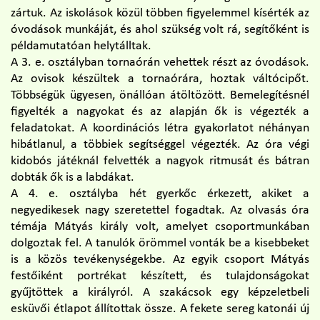
zártuk. Az iskolások közül többen figyelemmel kísérték az
óvodások munkáját, és ahol szükség volt rá, segítőként is
példamutatóan helytálltak.
A 3. e. osztályban tornaórán vehettek részt az óvodások.
Az ovisok készültek a tornaórára, hoztak váltócipőt.
Többségük ügyesen, önállóan átöltözött. Bemelegítésnél
figyelték a nagyokat és az alapján ők is végezték a
feladatokat. A koordinációs létra gyakorlatot néhányan
hibátlanul, a többiek segítséggel végezték. Az óra végi
kidobós játéknál felvették a nagyok ritmusát és bátran
dobták ők is a labdákat.
A 4. e. osztályba hét gyerkőc érkezett, akiket a
negyedikesek nagy szeretettel fogadtak. Az olvasás óra
témája Mátyás király volt, amelyet csoportmunkában
dolgoztak fel. A tanulók örömmel vonták be a kisebbeket
is a közös tevékenységekbe. Az egyik csoport Mátyás
festőiként portrékat készített, és tulajdonságokat
gyűjtöttek a királyról. A szakácsok egy képzeletbeli
esküvői étlapot állítottak össze. A fekete sereg katonái új