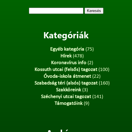
Keresés:
Kategóriák
Egyéb kategória
(75)
Hírek
(478)
Koronavírus info
(2)
Kossuth utcai (felsős) tagozat
(100)
Óvoda-iskola átmenet
(22)
Szabadság téri (alsós) tagozat
(160)
Szakköreink
(3)
Széchenyi utcai tagozat
(141)
Támogatóink
(9)