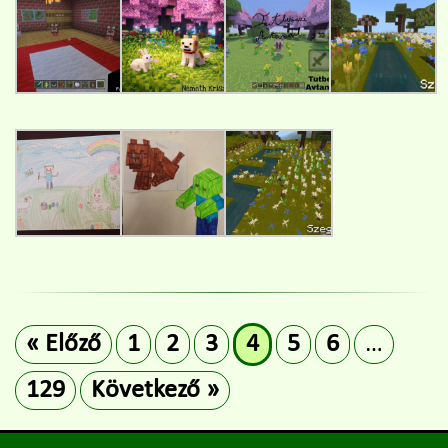
« Előző
1
2
3
4
5
6
…
129
Következő »