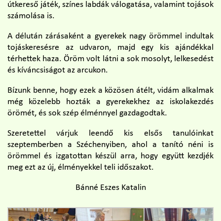
útkereső játék, színes labdák válogatása, valamint tojások
számolása is.
A délután zárásaként a gyerekek nagy örömmel indultak
tojáskeresésre az udvaron, majd egy kis ajándékkal
térhettek haza. Öröm volt látni a sok mosolyt, lelkesedést
és kíváncsiságot az arcukon.
Bízunk benne, hogy ezek a közösen átélt, vidám alkalmak
még közelebb hozták a gyerekekhez az iskolakezdés
örömét, és sok szép élménnyel gazdagodtak.
Szeretettel várjuk leendő kis elsős tanulóinkat
szeptemberben a Széchenyiben, ahol a tanító néni is
örömmel és izgatottan készül arra, hogy együtt kezdjék
meg ezt az új, élményekkel teli időszakot.
Bánné Eszes Katalin