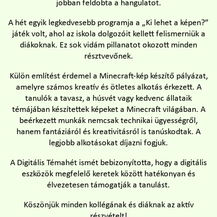
jobban feldobta a hangulatot.
A hét egyik legkedvesebb programja a „Ki lehet a képen?”
játék volt, ahol az iskola dolgozóit kellett felismerniük a
diákoknak. Ez sok vidám pillanatot okozott minden
résztvevőnek.
Külön említést érdemel a Minecraft-kép készítő pályázat,
amelyre számos kreatív és ötletes alkotás érkezett. A
tanulók a tavasz, a húsvét vagy kedvenc állataik
témájában készítettek képeket a Minecraft világában. A
beérkezett munkák nemcsak technikai ügyességről,
hanem fantáziáról és kreativitásról is tanúskodtak. A
legjobb alkotásokat díjazni fogjuk.
A Digitális Témahét ismét bebizonyította, hogy a digitális
eszközök megfelelő keretek között hatékonyan és
élvezetesen támogatják a tanulást.
Köszönjük minden kollégának és diáknak az aktív
részvételt!