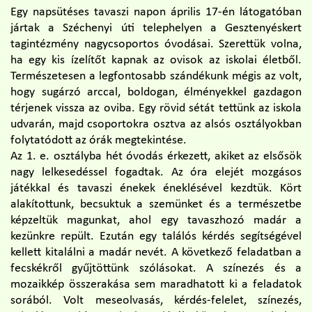
Egy napsütéses tavaszi napon április 17-én látogatóban
jártak a Széchenyi úti telephelyen a Gesztenyéskert
tagintézmény nagycsoportos óvodásai. Szerettük volna,
ha egy kis ízelítőt kapnak az ovisok az iskolai életből.
Természetesen a legfontosabb szándékunk mégis az volt,
hogy sugárzó arccal, boldogan, élményekkel gazdagon
térjenek vissza az oviba. Egy rövid sétát tettünk az iskola
udvarán, majd csoportokra osztva az alsós osztályokban
folytatódott az órák megtekintése.
Az 1. e. osztályba hét óvodás érkezett, akiket az elsősök
nagy lelkesedéssel fogadtak. Az óra elejét mozgásos
játékkal és tavaszi énekek éneklésével kezdtük. Kört
alakítottunk, becsuktuk a szemünket és a természetbe
képzeltük magunkat, ahol egy tavaszhozó madár a
kezünkre repült. Ezután egy találós kérdés segítségével
kellett kitalálni a madár nevét. A következő feladatban a
fecskékről gyűjtöttünk szólásokat. A színezés és a
mozaikkép összerakása sem maradhatott ki a feladatok
sorából. Volt meseolvasás, kérdés-felelet, színezés,