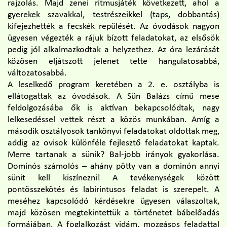
rajzolás. Majd zenei ritmusjáték következett, ahol a
gyerekek szavakkal, testrészeikkel (taps, dobbantás)
kifejezhették a fecskék repülését. Az óvodások nagyon
ügyesen végezték a rájuk bízott feladatokat, az elsősök
pedig jól alkalmazkodtak a helyzethez. Az óra lezárását
közösen eljátszott jelenet tette hangulatosabbá,
változatosabbá.
A leselkedő program keretében a 2. e. osztályba is
ellátogattak az óvodások. A Sün Balázs című mese
feldolgozásába ők is aktívan bekapcsolódtak, nagy
lelkesedéssel vettek részt a közös munkában. Amíg a
második osztályosok tankönyvi feladatokat oldottak meg,
addig az ovisok különféle fejlesztő feladatokat kaptak.
Merre tartanak a sünik? Bal-jobb irányok gyakorlása.
Dominós számolós – ahány pötty van a dominón annyi
sünit kell kiszínezni! A tevékenységek között
pontösszekötés és labirintusos feladat is szerepelt. A
meséhez kapcsolódó kérdésekre ügyesen válaszoltak,
majd közösen megtekintettük a történetet bábelőadás
formájában. A foglalkozást vidám, mozgásos feladattal