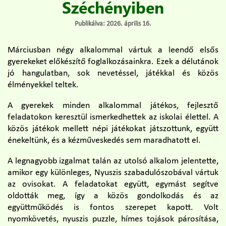
Széchényiben
Publikálva: 2026. április 16.
Márciusban négy alkalommal vártuk a leendő elsős
gyerekeket előkészítő foglalkozásainkra. Ezek a délutánok
jó hangulatban, sok nevetéssel, játékkal és közös
élményekkel teltek.
A gyerekek minden alkalommal játékos, fejlesztő
feladatokon keresztül ismerkedhettek az iskolai élettel. A
közös játékok mellett népi játékokat játszottunk, együtt
énekeltünk, és a kézműveskedés sem maradhatott el.
A legnagyobb izgalmat talán az utolsó alkalom jelentette,
amikor egy különleges, Nyuszis szabadulószobával vártuk
az ovisokat. A feladatokat együtt, egymást segítve
oldották meg, így a közös gondolkodás és az
együttműködés is fontos szerepet kapott. Volt
nyomkövetés, nyuszis puzzle, hímes tojások párosítása,