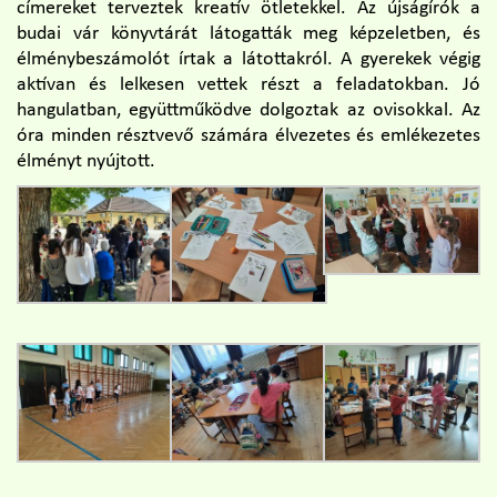
címereket terveztek kreatív ötletekkel. Az újságírók a
budai vár könyvtárát látogatták meg képzeletben, és
élménybeszámolót írtak a látottakról. A gyerekek végig
aktívan és lelkesen vettek részt a feladatokban. Jó
hangulatban, együttműködve dolgoztak az ovisokkal. Az
óra minden résztvevő számára élvezetes és emlékezetes
élményt nyújtott.