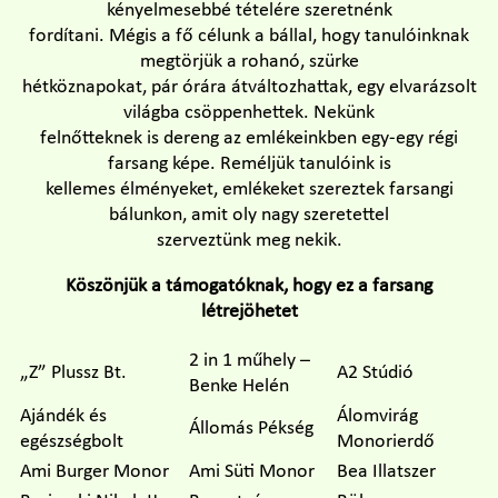
kényelmesebbé tételére szeretnénk
fordítani. Mégis a fő célunk a bállal, hogy tanulóinknak
megtörjük a rohanó, szürke
hétköznapokat, pár órára átváltozhattak, egy elvarázsolt
világba csöppenhettek. Nekünk
felnőtteknek is dereng az emlékeinkben egy-egy régi
farsang képe. Reméljük tanulóink is
kellemes élményeket, emlékeket szereztek farsangi
bálunkon, amit oly nagy szeretettel
szerveztünk meg nekik.
Köszönjük a támogatóknak, hogy ez a farsang
létrejöhetet
2 in 1 műhely –
„Z” Plussz Bt.
A2 Stúdió
Benke Helén
Ajándék és
Álomvirág
Állomás Pékség
egészségbolt
Monorierdő
Ami Burger Monor
Ami Süti Monor
Bea Illatszer