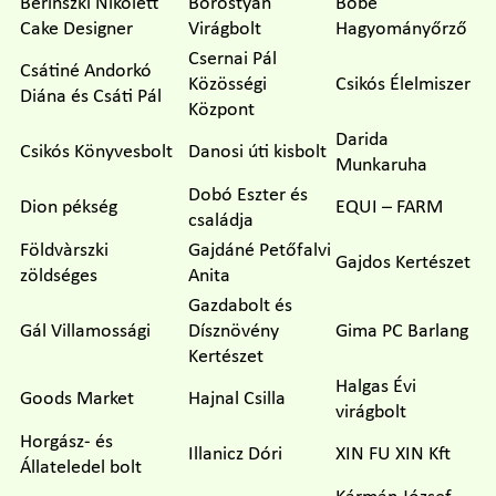
Berinszki Nikolett
Borostyán
Böbe
Cake Designer
Virágbolt
Hagyományőrző
Csernai Pál
Csátiné Andorkó
Közösségi
Csikós Élelmiszer
Diána és Csáti Pál
Központ
Darida
Csikós Könyvesbolt
Danosi úti kisbolt
Munkaruha
Dobó Eszter és
Dion pékség
EQUI – FARM
családja
Földvàrszki
Gajdáné Petőfalvi
Gajdos Kertészet
zöldséges
Anita
Gazdabolt és
Gál Villamossági
Dísznövény
Gima PC Barlang
Kertészet
Halgas Évi
Goods Market
Hajnal Csilla
virágbolt
Horgász- és
Illanicz Dóri
XIN FU XIN Kft
Állateledel bolt