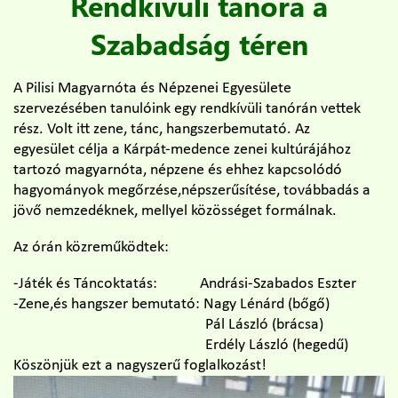
Rendkívüli tanóra a
Szabadság téren
A Pilisi Magyarnóta és Népzenei Egyesülete
szervezésében tanulóink egy rendkívüli tanórán vettek
rész. Volt itt zene, tánc, hangszerbemutató. Az
egyesület célja a Kárpát-medence zenei kultúrájához
tartozó magyarnóta, népzene és ehhez kapcsolódó
hagyományok megőrzése,
népszerűsítése, továbbadás a
jövő nemzedéknek, mellyel közösséget formálnak.
Az órán közreműködtek:
-Játék és Táncoktatás: Andrási-Szabados Eszter
-Zene,és hangszer bemutató: Nagy Lénárd (bőgő)
Pál László (brácsa)
Erdély László (hegedű)
Köszönjük ezt a nagyszerű foglalkozást!