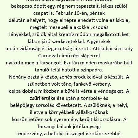
bekapcsolódott egy, rég nem tapasztalt, lelkes szülői
csapat is. Február 10-én, péntek
délután ahelyett, hogy elnéptelenedett volna az iskola,
megtelt mesebeli alakokkal, csodás
lényekkel, szülők által kreatív módon megalkotott, két
lábon járó szerkezetekkel. A gyerekek
arcán vidámság és izgatottság látszott. Attila bácsi a Lady
Carneval című régi slágerrel
nyitotta meg a farsangot. Ezután minden maskarába bújt
tanuló felállhatott a színpadra.
Néhány osztály közös, zenés produkcióval is készült. A
szünetben volt tánc, fánkevő verseny,
célba dobás, miközben a büfé is várta a vendégeket. A
zsűri értékelése után a tombola- és
belépőjegy sorsolás következett. A szülőknek, a helyi,
illetve a környékbeli vállalkozóknak
köszönhetően sok nyeremény került kisorsolásra. A
farsangi bálunk jótékonysági
rendezvény, a befolyt összeget iskolánk szebbé,