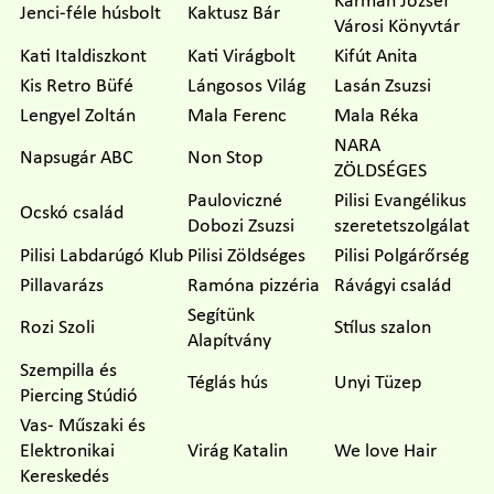
Kármán József
Jenci-féle húsbolt
Kaktusz Bár
Városi Könyvtár
Kati Italdiszkont
Kati Virágbolt
Kifút Anita
Kis Retro Büfé
Lángosos Világ
Lasán Zsuzsi
Lengyel Zoltán
Mala Ferenc
Mala Réka
NARA
Napsugár ABC
Non Stop
ZÖLDSÉGES
Pauloviczné
Pilisi Evangélikus
Ocskó család
Dobozi Zsuzsi
szeretetszolgálat
Pilisi Labdarúgó Klub
Pilisi Zöldséges
Pilisi Polgárőrség
Pillavarázs
Ramóna pizzéria
Rávágyi család
Segítünk
Rozi Szoli
Stílus szalon
Alapítvány
Szempilla és
Téglás hús
Unyi Tüzep
Piercing Stúdió
Vas- Műszaki és
Elektronikai
Virág Katalin
We love Hair
Kereskedés