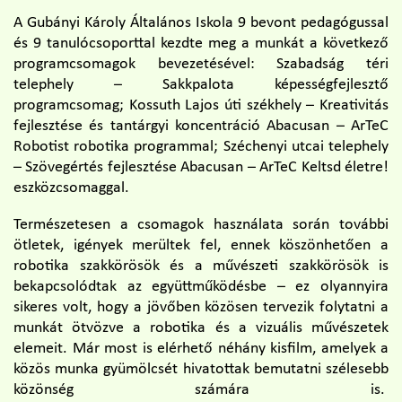
A Gubányi Károly Általános Iskola 9 bevont pedagógussal
és 9 tanulócsoporttal kezdte meg a munkát a következő
programcsomagok bevezetésével: Szabadság téri
telephely – Sakkpalota képességfejlesztő
programcsomag; Kossuth Lajos úti székhely – Kreativitás
fejlesztése és tantárgyi koncentráció Abacusan – ArTeC
Robotist robotika programmal; Széchenyi utcai telephely
– Szövegértés fejlesztése Abacusan – ArTeC Keltsd életre!
eszközcsomaggal.
Természetesen a csomagok használata során további
ötletek, igények merültek fel, ennek köszönhetően a
robotika szakkörösök és a művészeti szakkörösök is
bekapcsolódtak az együttműködésbe – ez olyannyira
sikeres volt, hogy a jövőben közösen tervezik folytatni a
munkát ötvözve a robotika és a vizuális művészetek
elemeit. Már most is elérhető néhány kisfilm, amelyek a
közös munka gyümölcsét hivatottak bemutatni szélesebb
közönség számára is.