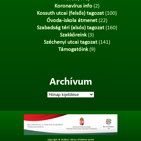
Koronavírus info
(2)
Kossuth utcai (felsős) tagozat
(100)
Óvoda-iskola átmenet
(22)
Szabadság téri (alsós) tagozat
(160)
Szakköreink
(3)
Széchenyi utcai tagozat
(141)
Támogatóink
(9)
Archívum
Archívum
Copyright © Gubányi Károly Általános Iskola