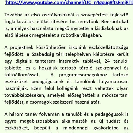
(
https://www.youtube.com/channel/UC_n4gpuq8ftsEmjRT
Továbbá az első osztályosoknál a szövegértést fejlesztő
foglalkozások előkészítésére beszereztünk Bee-botokat
is, amelyek használata megkönnyítette a kisdiákoknak az
első lépések megtételét a robotika világában.
A projektnek köszönhetően iskolánk eszközellátottsága
fejlődött: a Szabadság téri telephelyen kiépítésre került
egy digitális tanterem interaktív táblával, 24 tanulói
tablettel és a hozzájuk tartozó tároló szekrénnyel és
töltőállomással. A programcsomagokhoz tartozó
eszközöket pedagógusaink és tanulóink folyamatosan
használják. Ezen felül kollégáink részt vehettek olyan
továbbképzéseken, amelyek elősegítették a módszertani
fejlődést, a csomagok szakszerű használatát.
A három tanév folyamán a tanulók és a pedagógusok is
egyre magabiztosabban alkalmazták az új tudást és
eszközöket, beépült a mindennapi gyakorlatba az