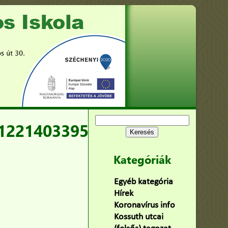
Keresés:
12214033957_n
Kategóriák
Egyéb kategória
(75)
Hírek
(478)
Koronavírus info
(2)
Kossuth utcai