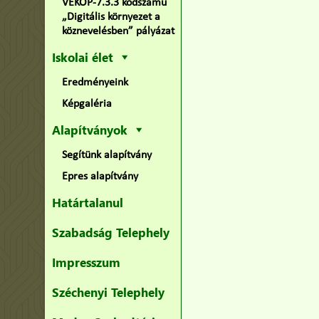
VEKOP-7.3.3 kódszámú
„Digitális környezet a
köznevelésben” pályázat
Iskolai élet
Eredményeink
Képgaléria
Alapítványok
Segítünk alapítvány
Epres alapítvány
Határtalanul
Szabadság Telephely
Impresszum
Széchenyi Telephely