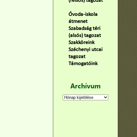
(felsős) tagozat
(100)
Óvoda-iskola
átmenet
(22)
Szabadság téri
(alsós) tagozat
(160)
Szakköreink
(3)
Széchenyi utcai
tagozat
(141)
Támogatóink
(9)
Archívum
Archívum