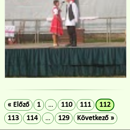
« Előző
1
…
110
111
112
113
114
…
129
Következő »