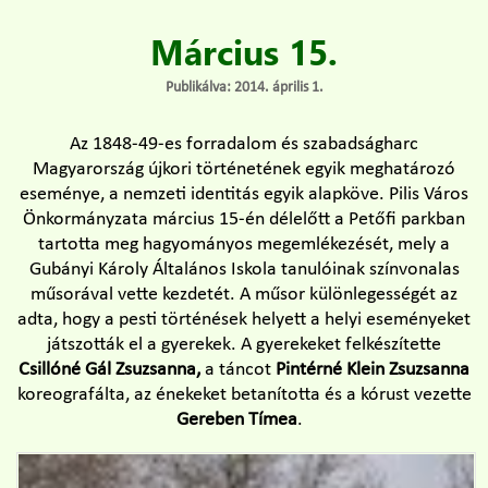
Március 15.
Publikálva: 2014. április 1.
Az 1848-49-es forradalom és szabadságharc
Magyarország újkori történetének egyik meghatározó
eseménye, a nemzeti identitás egyik alapköve. Pilis Város
Önkormányzata március 15-én délelőtt a Petőfi parkban
tartotta meg hagyományos megemlékezését, mely a
Gubányi Károly Általános Iskola tanulóinak színvonalas
műsorával vette kezdetét. A műsor különlegességét az
adta, hogy a pesti történések helyett a helyi eseményeket
játszották el a gyerekek. A gyerekeket felkészítette
Csillóné Gál Zsuzsanna,
a táncot
Pintérné Klein Zsuzsanna
koreografálta, az énekeket betanította és a kórust vezette
Gereben Tímea
.