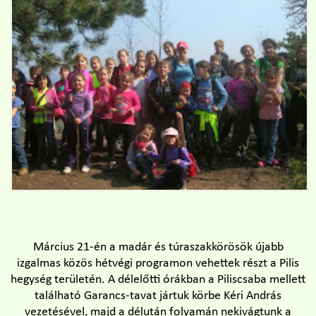
Március 21-én a madár és túraszakkörösök újabb
izgalmas közös hétvégi programon vehettek részt a Pilis
hegység területén. A délelőtti órákban a Piliscsaba mellett
található Garancs-tavat jártuk körbe Kéri András
vezetésével, majd a délután folyamán nekivágtunk a