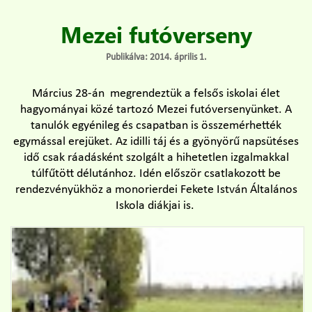
Mezei futóverseny
Publikálva: 2014. április 1.
Március 28-án megrendeztük a felsős iskolai élet
hagyományai közé tartozó Mezei futóversenyünket. A
tanulók egyénileg és csapatban is összemérhették
egymással erejüket. Az idilli táj és a gyönyörű napsütéses
idő csak ráadásként szolgált a hihetetlen izgalmakkal
túlfűtött délutánhoz. Idén először csatlakozott be
rendezvényükhöz a monorierdei Fekete István Általános
Iskola diákjai is.