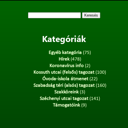
Keresés:
Kategóriák
Egyéb kategória
(75)
Hírek
(478)
Koronavírus info
(2)
Kossuth utcai (felsős) tagozat
(100)
Óvoda-iskola átmenet
(22)
Szabadság téri (alsós) tagozat
(160)
Szakköreink
(3)
Széchenyi utcai tagozat
(141)
Támogatóink
(9)