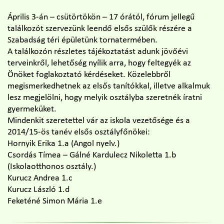
Április 3-án – csütörtökön – 17 órától, fórum jellegű
találkozót szervezünk leendő elsős szülők részére a
Szabadság téri épületünk tornatermében.
A találkozón részletes tájékoztatást adunk jövőévi
terveinkről, lehetőség nyílik arra, hogy feltegyék az
Önöket foglakoztató kérdéseket. Közelebbről
megismerkedhetnek az elsős tanítókkal, illetve alkalmuk
lesz megjelölni, hogy melyik osztályba szeretnék íratni
gyermeküket.
Mindenkit szeretettel vár az iskola vezetősége és a
2014/15-ös tanév elsős osztályfőnökei:
Hornyik Erika 1.a (Angol nyelv.)
Csordás Tímea – Gálné Kardulecz Nikoletta 1.b
(Iskolaotthonos osztály.)
Kurucz Andrea 1.c
Kurucz László 1.d
Feketéné Simon Mária 1.e