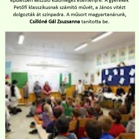
épületben készülő különleges eseményre. A gyerekek
Petőfi klasszikusnak számító művét, a János vitézt
dolgozták át színpadra. A műsort magyartanárunk,
Csillóné Gál Zsuzsanna
tanította be.