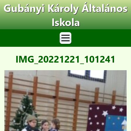
Gubányi Károly Általános
Iskola
IMG_20221221_101241