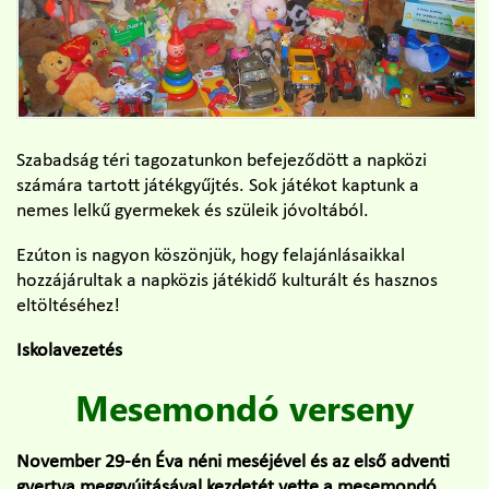
Szabadság téri tagozatunkon befejeződött a napközi
számára tartott játékgyűjtés. Sok játékot kaptunk a
nemes lelkű gyermekek és szüleik jóvoltából.
Ezúton is nagyon köszönjük, hogy felajánlásaikkal
hozzájárultak a napközis játékidő kulturált és hasznos
eltöltéséhez!
Iskolavezetés
Mesemondó verseny
November 29-én Éva néni meséjével és az első adventi
gyertya meggyújtásával kezdetét vette a mesemondó