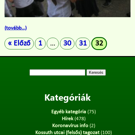
(tovább…)
« Előző
1
…
30
31
32
Keresés:
Kategóriák
Egyéb kategória
(75)
Hírek
(478)
Koronavírus info
(2)
Kossuth utcai (felsős) tagozat
(100)