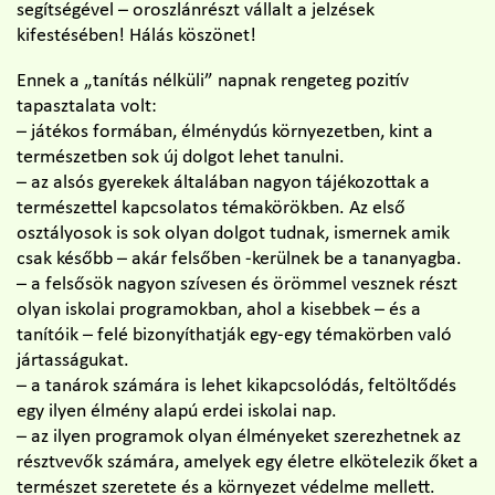
segítségével – oroszlánrészt vállalt a jelzések
kifestésében! Hálás köszönet!
Ennek a „tanítás nélküli” napnak rengeteg pozitív
tapasztalata volt:
– játékos formában, élménydús környezetben, kint a
természetben sok új dolgot lehet tanulni.
– az alsós gyerekek általában nagyon tájékozottak a
természettel kapcsolatos témakörökben. Az első
osztályosok is sok olyan dolgot tudnak, ismernek amik
csak később – akár felsőben -kerülnek be a tananyagba.
– a felsősök nagyon szívesen és örömmel vesznek részt
olyan iskolai programokban, ahol a kisebbek – és a
tanítóik – felé bizonyíthatják egy-egy témakörben való
jártasságukat.
– a tanárok számára is lehet kikapcsolódás, feltöltődés
egy ilyen élmény alapú erdei iskolai nap.
– az ilyen programok olyan élményeket szerezhetnek az
résztvevők számára, amelyek egy életre elkötelezik őket a
természet szeretete és a környezet védelme mellett.