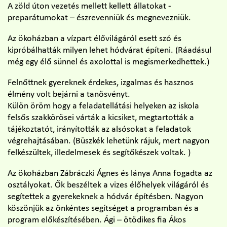
A zöld úton vezetés mellett kellett állatokat -
preparátumokat – észrevenniük és megnevezniük.
Az ökoházban a vízpart élővilágáról esett szó és
kipróbálhatták milyen lehet hódvárat építeni. (Ráadásul
még egy élő sünnel és axolottal is megismerkedhettek.)
Felnőttnek gyereknek érdekes, izgalmas és hasznos
élmény volt bejárni a tanösvényt.
Külön öröm hogy a feladatellátási helyeken az iskola
felsős szakkörösei várták a kicsiket, megtartották a
tájékoztatót, irányították az alsósokat a feladatok
végrehajtásában. (Büszkék lehetünk rájuk, mert nagyon
felkészültek, illedelmesek és segítőkészek voltak. )
Az ökoházban Zábráczki Ágnes és lánya Anna fogadta az
osztályokat. Ők beszéltek a vizes élőhelyek világáról és
segítettek a gyerekeknek a hódvár építésben. Nagyon
köszönjük az önkéntes segítséget a programban és a
program előkészítésében. Ági – ötödikes fia Ákos