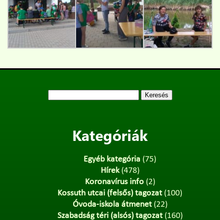
Keresés:
Kategóriák
Egyéb kategória
(75)
Hírek
(478)
Koronavírus info
(2)
Kossuth utcai (felsős) tagozat
(100)
Óvoda-iskola átmenet
(22)
Szabadság téri (alsós) tagozat
(160)