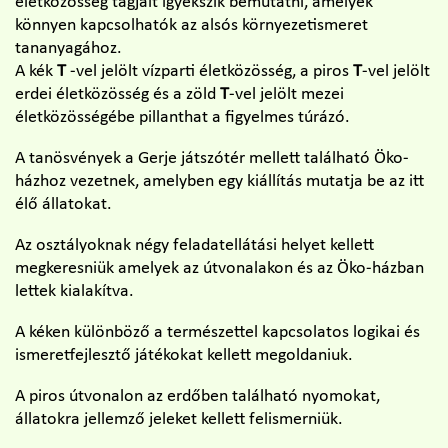
életközösség tagjait igyekszik bemutatni, amelyek
könnyen kapcsolhatók az alsós környezetismeret
tananyagához.
A kék
T
-vel jelölt vízparti életközösség, a piros
T
-vel jelölt
erdei életközösség és a zöld
T
-vel jelölt mezei
életközösségébe pillanthat a figyelmes túrázó.
A tanösvények a Gerje játszótér mellett található Öko-
házhoz vezetnek, amelyben egy kiállítás mutatja be az itt
élő állatokat.
Az osztályoknak négy feladatellátási helyet kellett
megkeresniük amelyek az útvonalakon és az Öko-házban
lettek kialakítva.
A kéken különböző a természettel kapcsolatos logikai és
ismeretfejlesztő játékokat kellett megoldaniuk.
A piros útvonalon az erdőben található nyomokat,
állatokra jellemző jeleket kellett felismerniük.