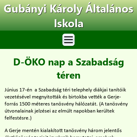
Gubányi Károly Általános
Iskola
D-ÖKO nap a Szabadság
téren
Június 17-én a Szabadság téri telephely diákjai tanítóik
vezetésével megnyitották és birtokba vették a Gerje-
forrás 1500 méteres tanösvény hálózatát. (A tanösvény
útvonalainak jelzései az elmúlt napokban kerültek
felfestésre.)
A Gerje mentén kialakított tanösvény három jelentős