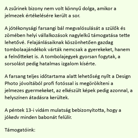
A zsűrinek bizony nem volt könnyű dolga, amikor a
jelmezek értékelésére került a sor.
A jótékonysági farsangi bál megvalósulását a szülők és
zömében helyi vállalkozások nagylelkű támogatása tette
lehetővé. Felajánlásaiknak köszönhetően gazdag
tombolaajándékok várták nemcsak a gyerekeket, hanem
a felnőtteket is. A tombolajegyek gyorsan fogytak, a
sorsolást pedig hatalmas izgalom kísérte.
A farsang teljes időtartama alatt lehetőség nyílt a Design
Photo jóvoltából profi fotóssal is megörökíteni a
jelmezes gyermekeket, az elkészült képek pedig azonnal, a
helyszínen átadásra kerültek.
A péntek 13-i vidám mulatság bebizonyította, hogy a
jókedv minden babonát felülír.
Támogatóink: