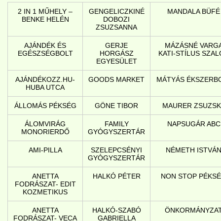
2 IN 1 MŰHELY –
GENGELICZKINÉ
MANDALA BÜFÉ
BENKE HELÉN
DOBOZI
ZSUZSANNA
AJÁNDÉK ÉS
GERJE
MÁZÁSNÉ VARG
EGÉSZSÉGBOLT
HORGÁSZ
KATI-STÍLUS SZA
EGYESÜLET
AJÁNDÉKOZZ.HU-
GOODS MARKET
MÁTYÁS ÉKSZERB
HUBA UTCA
ÁLLOMÁS PÉKSÉG
GÖNE TIBOR
MAURER ZSUZSK
ÁLOMVIRÁG
FAMILY
NAPSUGÁR ABC
MONORIERDŐ
GYÓGYSZERTÁR
AMI-PILLA
SZELEPCSÉNYI
NÉMETH ISTVÁ
GYÓGYSZERTÁR
ANETTA
HALKÓ PÉTER
NON STOP PÉKS
FODRÁSZAT- EDIT
KOZMETIKUS
ANETTA
HALKÓ-SZABÓ
ÖNKORMÁNYZA
FODRÁSZAT- VECA
GABRIELLA