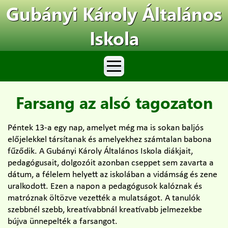
Gubányi Károly Általános
Iskola
Farsang az alsó tagozaton
Péntek 13-a egy nap, amelyet még ma is sokan baljós
előjelekkel társítanak és amelyekhez számtalan babona
fűződik. A Gubányi Károly Általános Iskola diákjait,
pedagógusait, dolgozóit azonban cseppet sem zavarta a
dátum, a félelem helyett az iskolában a vidámság és zene
uralkodott. Ezen a napon a pedagógusok kalóznak és
matróznak öltözve vezették a mulatságot. A tanulók
szebbnél szebb, kreatívabbnál kreatívabb jelmezekbe
bújva ünnepelték a farsangot.