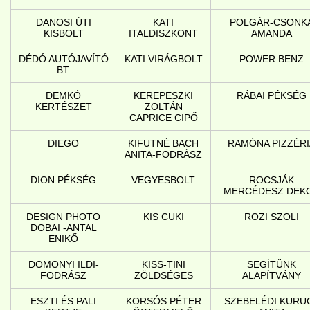
DANOSI ÚTI
KATI
POLGÁR-CSONK
KISBOLT
ITALDISZKONT
AMANDA
DÉDÓ AUTÓJAVÍTÓ
KATI VIRÁGBOLT
POWER BENZ
BT.
DEMKÓ
KEREPESZKI
RÁBAI PÉKSÉG
KERTÉSZET
ZOLTÁN
CAPRICE CIPŐ
DIEGO
KIFUTNÉ BACH
RAMÓNA PIZZÉRI
ANITA-FODRÁSZ
DION PÉKSÉG
VEGYESBOLT
ROCSJÁK
MERCÉDESZ DEK
DESIGN PHOTO
KIS CUKI
ROZI SZOLI
DOBAI -ANTAL
ENIKŐ
DOMONYI ILDI-
KISS-TINI
SEGÍTÜNK
FODRÁSZ
ZÖLDSÉGES
ALAPÍTVÁNY
ESZTI ÉS PALI
KORSÓS PÉTER
SZEBELÉDI KURU