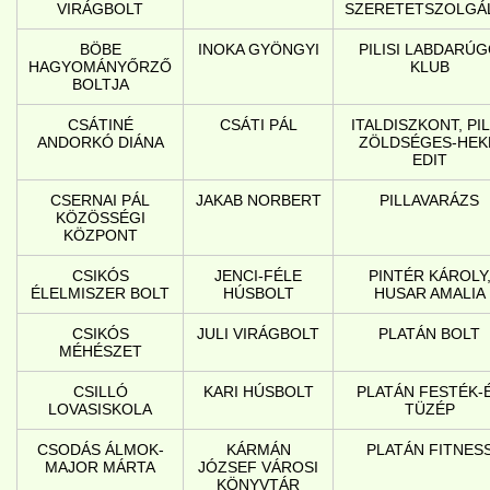
VIRÁGBOLT
SZERETETSZOLGÁ
BÖBE
INOKA GYÖNGYI
PILISI LABDARÚ
HAGYOMÁNYŐRZŐ
KLUB
BOLTJA
CSÁTINÉ
CSÁTI PÁL
ITALDISZKONT, PIL
ANDORKÓ DIÁNA
ZÖLDSÉGES-HEK
EDIT
CSERNAI PÁL
JAKAB NORBERT
PILLAVARÁZS
KÖZÖSSÉGI
KÖZPONT
CSIKÓS
JENCI-FÉLE
PINTÉR KÁROLY
ÉLELMISZER BOLT
HÚSBOLT
HUSAR AMALIA
CSIKÓS
JULI VIRÁGBOLT
PLATÁN BOLT
MÉHÉSZET
CSILLÓ
KARI HÚSBOLT
PLATÁN FESTÉK-
LOVASISKOLA
TÜZÉP
CSODÁS ÁLMOK-
KÁRMÁN
PLATÁN FITNES
MAJOR MÁRTA
JÓZSEF VÁROSI
KÖNYVTÁR