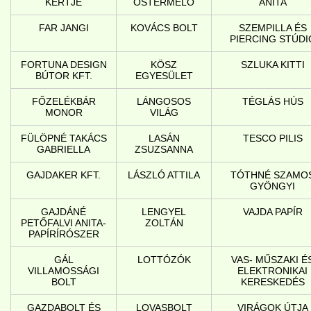
KERTJE
ŐSTERMELŐ
ANITA
FAR JANGI
KOVÁCS BOLT
SZEMPILLA ÉS
PIERCING STÚDI
FORTUNA DESIGN
KÖSZ
SZLUKA KITTI
BÚTOR KFT.
EGYESÜLET
FŐZELÉKBÁR
LÁNGOSOS
TÉGLÁS HÚS
MONOR
VILÁG
FÜLÖPNÉ TAKÁCS
LASÁN
TESCO PILIS
GABRIELLA
ZSUZSANNA
GAJDAKER KFT.
LÁSZLÓ ATTILA
TÓTHNÉ SZAMO
GYÖNGYI
GAJDÁNÉ
LENGYEL
VAJDA PAPÍR
PETŐFALVI ANITA-
ZOLTÁN
PAPÍRÍRÓSZER
GÁL
LOTTÓZÓK
VAS- MŰSZAKI É
VILLAMOSSÁGI
ELEKTRONIKAI
BOLT
KERESKEDÉS
GAZDABOLT ÉS
LOVASBOLT
VIRÁGOK ÚTJA