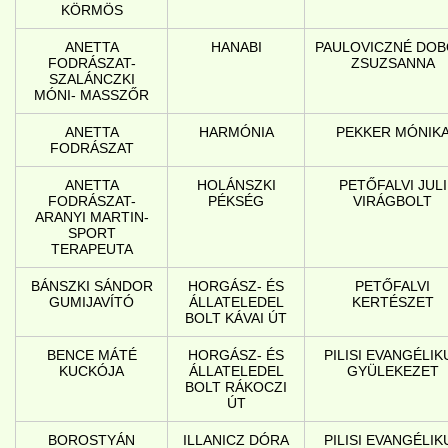
KÖRMÖS
ANETTA
HANABI
PAULOVICZNÉ DOB
FODRÁSZAT-
ZSUZSANNA
SZALÁNCZKI
MÓNI- MASSZŐR
ANETTA
HARMÓNIA
PEKKER MÓNIK
FODRÁSZAT
ANETTA
HOLÁNSZKI
PETŐFALVI JULI
FODRÁSZAT-
PÉKSÉG
VIRÁGBOLT
ARANYI MARTIN-
SPORT
TERAPEUTA
BÁNSZKI SÁNDOR
HORGÁSZ- ÉS
PETŐFALVI
GUMIJAVÍTÓ
ÁLLATELEDEL
KERTÉSZET
BOLT KÁVAI ÚT
BENCE MÁTÉ
HORGÁSZ- ÉS
PILISI EVANGÉLIK
KUCKÓJA
ÁLLATELEDEL
GYÜLEKEZET
BOLT RÁKOCZI
ÚT
BOROSTYÁN
ILLANICZ DÓRA
PILISI EVANGÉLIK