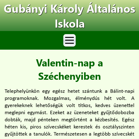
Gubányi Károly Általános
Iskola
Valentin-nap a
Széchenyiben
Telephelyünkön egy egész hetet szántunk a Bálint-napi
programoknak. Mozgalmas, élménydús hét volt. A
gyerekeknek lehetőségük volt titkos, kedves üzenettel
meglepni egymást. Ezeket az üzeneteket gyűjtődobozba
dobták, majd pénteken megtörtént a kézbesítés. Egész
héten kis, piros szívecskéket kerestek és osztályszinten
gyűjtöttek a tanulók. Természetesen a legtöbb szívecskét