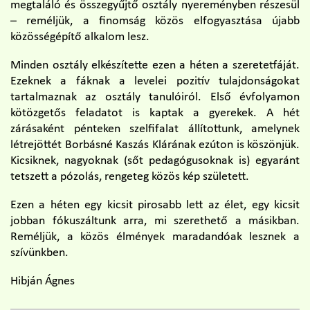
megtaláló és összegyűjtő osztály nyereményben részesül
– reméljük, a finomság közös elfogyasztása újabb
közösségépítő alkalom lesz.
Minden osztály elkészítette ezen a héten a szeretetfáját.
Ezeknek a fáknak a levelei pozitív tulajdonságokat
tartalmaznak az osztály tanulóiról. Első évfolyamon
kötözgetős feladatot is kaptak a gyerekek. A hét
zárásaként pénteken szelfifalat állítottunk, amelynek
létrejöttét Borbásné Kaszás Klárának ezúton is köszönjük.
Kicsiknek, nagyoknak (sőt pedagógusoknak is) egyaránt
tetszett a pózolás, rengeteg közös kép született.
Ezen a héten egy kicsit pirosabb lett az élet, egy kicsit
jobban fókuszáltunk arra, mi szerethető a másikban.
Reméljük, a közös élmények maradandóak lesznek a
szívünkben.
Hibján Ágnes