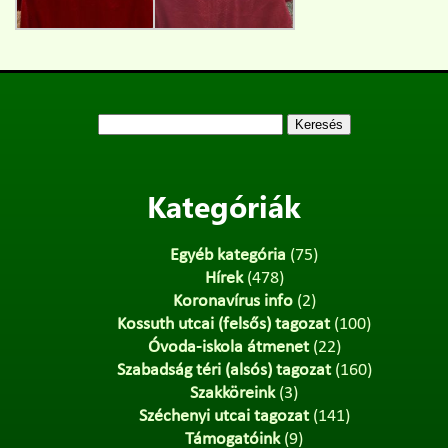
Keresés:
Kategóriák
Egyéb kategória
(75)
Hírek
(478)
Koronavírus info
(2)
Kossuth utcai (felsős) tagozat
(100)
Óvoda-iskola átmenet
(22)
Szabadság téri (alsós) tagozat
(160)
Szakköreink
(3)
Széchenyi utcai tagozat
(141)
Támogatóink
(9)