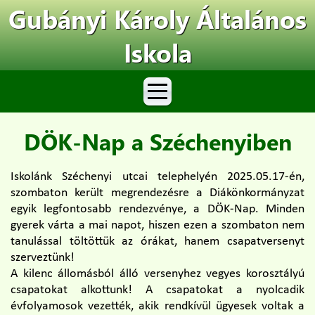
Gubányi Károly Általános
Iskola
DÖK-Nap a Széchenyiben
Iskolánk Széchenyi utcai telephelyén 2025.05.17-én,
szombaton került megrendezésre a Diákönkormányzat
egyik legfontosabb rendezvénye, a DÖK-Nap. Minden
gyerek várta a mai napot, hiszen ezen a szombaton nem
tanulással töltöttük az órákat, hanem csapatversenyt
szerveztünk!
A kilenc állomásból álló versenyhez vegyes korosztályú
csapatokat alkottunk! A csapatokat a nyolcadik
évfolyamosok vezették, akik rendkívül ügyesek voltak a