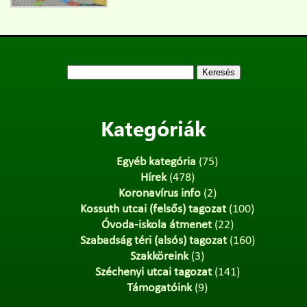
Keresés:
Kategóriák
Egyéb kategória
(75)
Hírek
(478)
Koronavírus info
(2)
Kossuth utcai (felsős) tagozat
(100)
Óvoda-iskola átmenet
(22)
Szabadság téri (alsós) tagozat
(160)
Szakköreink
(3)
Széchenyi utcai tagozat
(141)
Támogatóink
(9)