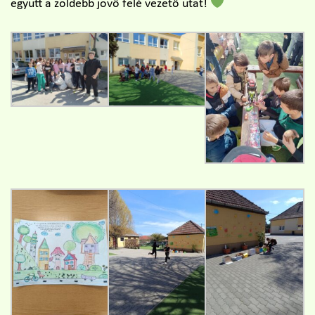
együtt a zöldebb jövő felé vezető utat!