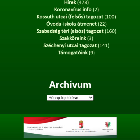
Hírek
(478)
Koronavírus info
(2)
Kossuth utcai (felsős) tagozat
(100)
Óvoda-iskola átmenet
(22)
Szabadság téri (alsós) tagozat
(160)
Szakköreink
(3)
Széchenyi utcai tagozat
(141)
Támogatóink
(9)
Archívum
Archívum