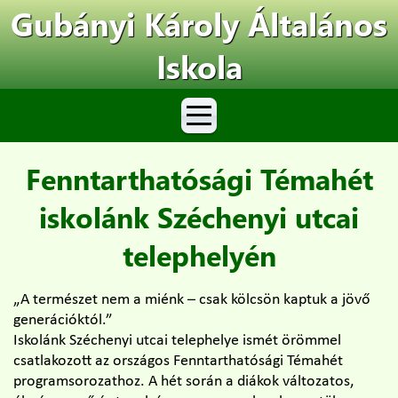
Gubányi Károly Általános
Iskola
Fenntarthatósági Témahét
iskolánk Széchenyi utcai
telephelyén
„A természet nem a miénk – csak kölcsön kaptuk a jövő
generációktól.”
Iskolánk Széchenyi utcai telephelye ismét örömmel
csatlakozott az országos Fenntarthatósági Témahét
programsorozathoz. A hét során a diákok változatos,