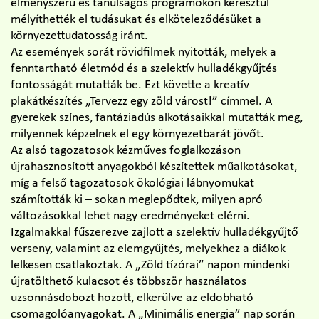
élményszerű és tanulságos programokon keresztül
mélyíthették el tudásukat és elköteleződésüket a
környezettudatosság iránt.
Az események sorát rövidfilmek nyitották, melyek a
fenntartható életmód és a szelektív hulladékgyűjtés
fontosságát mutatták be. Ezt követte a kreatív
plakátkészítés „Tervezz egy zöld várost!” címmel. A
gyerekek színes, fantáziadús alkotásaikkal mutatták meg,
milyennek képzelnek el egy környezetbarát jövőt.
Az alsó tagozatosok kézműves foglalkozáson
újrahasznosított anyagokból készítettek műalkotásokat,
míg a felső tagozatosok ökológiai lábnyomukat
számították ki – sokan meglepődtek, milyen apró
változásokkal lehet nagy eredményeket elérni.
Izgalmakkal fűszerezve zajlott a szelektív hulladékgyűjtő
verseny, valamint az elemgyűjtés, melyekhez a diákok
lelkesen csatlakoztak. A „Zöld tízórai” napon mindenki
újratölthető kulacsot és többször használatos
uzsonnásdobozt hozott, elkerülve az eldobható
csomagolóanyagokat. A „Minimális energia” nap során