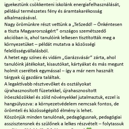
igyekeztünk csökkenteni iskolánk energiafelhasználását,
például természetes fény és áramtakarékosság
alkalmazásával.
Nagy örömünkre részt vettünk a „TeSzedd! – Önkéntesen
a tiszta Magyarországért” országos szemétszedő
akcióban is, ahol tanulóink lelkesen tisztították meg a
környezetüket – példát mutatva a közösségi
felelősségvállalásból.
A hetet egy színes és vidám „Garázsvásár” zárta, ahol
tanulóink játékokat, kisautókat, kártyákat és más megunt
holmit cseréltek egymással – így a már nem használt
tárgyak új gazdára találtak.
A legaktívabb résztvevőket és osztályokat
újrahasznosított füzetekkel, újrahasznosított
íróeszközökkel és zöld növényekkel jutalmaztuk, ezzel is
hangsúlyozva: a környezetvédelem nemcsak fontos, de
örömteli és közösségépítő élmény is lehet.
Köszönjük minden tanulónak, pedagógusnak, pedagógiai
asszisztensnek és szülőnek a lelkes részvételt – folytassuk