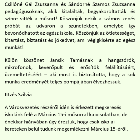
Csillóné Gál Zsuzsanna és Sándorné Szamos Zsuzsanna
pedagógusoknak, akik kitalálták, begyakoroltatták és
színre vitték a műsort! Köszönjük nekik a számos zenés
próbát az udvaron a szünetekben, amelybe így
bevonódhatott az egész iskola. Köszönjük az ötletességet,
kitartást, bíztatást és jókedvet, ami végigkisérte az egész
munkát!
Külön köszönet Jansik Tamásnak a hangszórók,
mikrofonok, keverőpult és erősítők felállításáért,
üzemeltetéséért – aki most is biztosította, hogy a sok
munka eredményét teljes pompájában élvezhessük.
Ittzés Szilvia
A Városvezetés részéről idén is érkezett megkeresés
iskolánk felé a Március 15-i műsorral kapcsolatban, de
énekkar hiányában úgy éreztük, hogy csak iskolai
kereteken belül tudunk megemlékezni Március 15-éről.