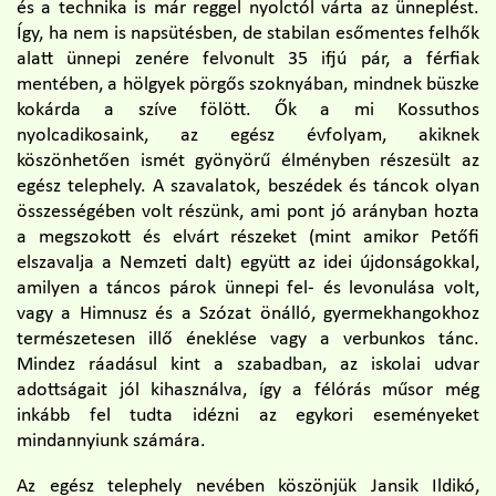
és a technika is már reggel nyolctól várta az ünneplést.
Így, ha nem is napsütésben, de stabilan esőmentes felhők
alatt ünnepi zenére felvonult 35 ifjú pár, a férfiak
mentében, a hölgyek pörgős szoknyában, mindnek büszke
kokárda a szíve fölött. Ők a mi Kossuthos
nyolcadikosaink, az egész évfolyam, akiknek
köszönhetően ismét gyönyörű élményben részesült az
egész telephely. A szavalatok, beszédek és táncok olyan
összességében volt részünk, ami pont jó arányban hozta
a megszokott és elvárt részeket (mint amikor Petőfi
elszavalja a Nemzeti dalt) együtt az idei újdonságokkal,
amilyen a táncos párok ünnepi fel- és levonulása volt,
vagy a Himnusz és a Szózat önálló, gyermekhangokhoz
természetesen illő éneklése vagy a verbunkos tánc.
Mindez ráadásul kint a szabadban, az iskolai udvar
adottságait jól kihasználva, így a félórás műsor még
inkább fel tudta idézni az egykori eseményeket
mindannyiunk számára.
Az egész telephely nevében köszönjük Jansik Ildikó,