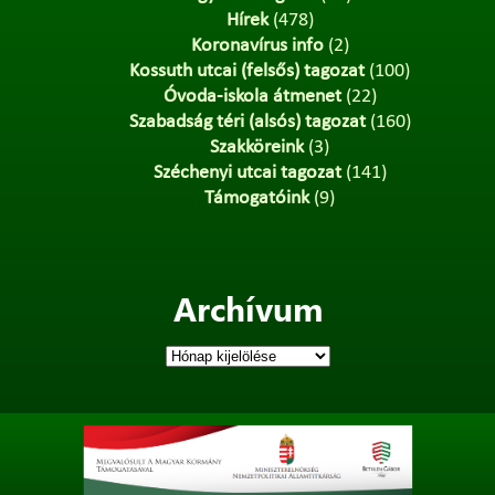
Hírek
(478)
Koronavírus info
(2)
Kossuth utcai (felsős) tagozat
(100)
Óvoda-iskola átmenet
(22)
Szabadság téri (alsós) tagozat
(160)
Szakköreink
(3)
Széchenyi utcai tagozat
(141)
Támogatóink
(9)
Archívum
Archívum