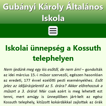
Gubányi Károly Általános
Iskola
Iskolai ünnepség a Kossuth
telephelyen
Nem ijedünk meg egy kis esőtől, de nem ám!
– gondolták
az idei március 15.-i műsor szervezői, egészen hasonlóan
az eredeti, 177 évvel ezelőtti pesti eseményekhez.
Esőt
jelez az időjárásjelentő az 5. órára? Akkor előrehozzuk a
műsort a 3. órára
! Már csak azért is meg lehetett ezt
tenni, mert amúgy is ünneplőben járt-kelt az egész
Kossuth telephely, kitűzott kokárdákkal zajlottak az órák