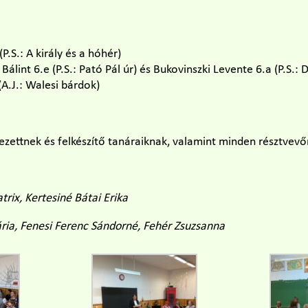
.S.: A király és a hóhér)
Bálint 6.e (P.S.: Pató Pál úr) és Bukovinszki Levente 6.a (P.S.:
(A.J.: Walesi bárdok)
ezettnek és felkészítő tanáraiknak, valamint minden résztvev
trix, Kertesiné Bátai Erika
ia, Fenesi Ferenc Sándorné, Fehér Zsuzsanna