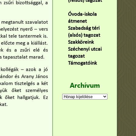
(felsős) tagozat
zsűri bizottsággal, a
(100)
Óvoda-iskola
átmenet
(22)
 megtanult szavalatot
Szabadság téri
elyezést nyerő – vers
(alsós) tagozat
(160)
al tele tantermek is.
Szakköreink
(3)
 előzte meg a kiállást.
Széchenyi utcai
ek és a zsűri elé és
tagozat
(141)
s tapasztalat marad.
Támogatóink
(9)
 kollégák – azok a jó
 Sándor és Arany János
Archívum
kalom tisztelgés a két
gyük őket személyes
Archívum
 őket hallgatjuk. Ez
kat.