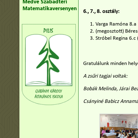
Medve Szabadtéri
Matematikaversenyen
6., 7., 8. osztály:
Varga Ramóna 8.a (P
(megosztott) Béres 
Stróbel Regina 6.c 
Gratulálunk minden hely
A zsűri tagjai voltak:
Bobák Melinda, Járai Bea
Csányiné Babicz Annamár