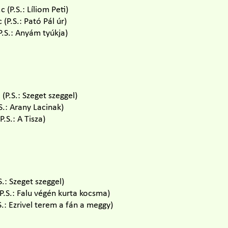
 (P.S.: Líliom Peti)
(P.S.: Pató Pál úr)
P.S.: Anyám tyúkja)
(P.S.: Szeget szeggel)
.S.: Arany Lacinak)
.S.: A Tisza)
S.: Szeget szeggel)
(P.S.: Falu végén kurta kocsma)
.: Ezrivel terem a fán a meggy)