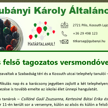
s felső tagozatos versmondóv
zavaltak a Szabadság téri és a Kossuth utcai telephely tanulói 
kulás nap és a karácsony jegyében zajlott a két telephelye
zése is tovább emelte az iskolai élet ünnepi hangulatát.
m tanárok –
Csillóné Gaál Zsuzsanna, Kertesiné Bátai Erika é
11-én került sor a versenyre, külön az alsós és külön a fels