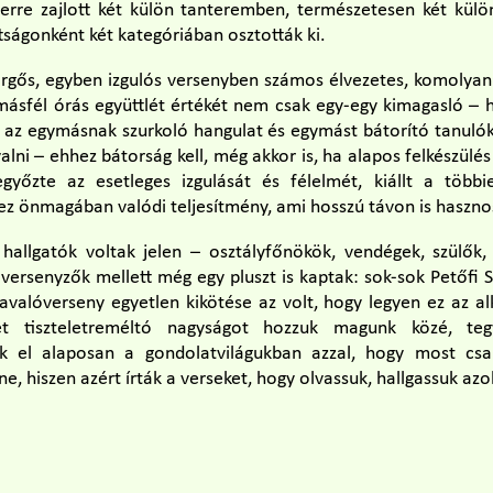
erre zajlott két külön tanteremben, természetesen két külön 
tságonként két kategóriában osztották ki.
rgős, egyben izgulós versenyben számos élvezetes, komolyan
másfél órás együttlét értékét nem csak egy-egy kimagasló – h
az egymásnak szurkoló hangulat és egymást bátorító tanulókk
alni – ehhez bátorság kell, még akkor is, ha alapos felkészülés
győzte az esetleges izgulását és félelmét, kiállt a többi
ez önmagában valódi teljesítmény, ami hosszú távon is haszno
hallgatók voltak jelen – osztályfőnökök, vendégek, szülők,
 versenyzők mellett még egy pluszt is kaptak: sok-sok Petőfi
zavalóverseny egyetlen kikötése az volt, hogy legyen ez az al
két tiszteletreméltó nagyságot hozzuk magunk közé, te
k el alaposan a gondolatvilágukban azzal, hogy most csak
ne, hiszen azért írták a verseket, hogy olvassuk, hallgassuk azo