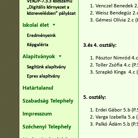
VEKOP-7.3.3 kódszámú
Venczel Benedek 2.c
„Digitális környezet a
Weisz Bendegúz 2.c 
köznevelésben” pályázat
Gémesi Olívia 2.c (
Iskolai élet
Eredményeink
Képgaléria
3.és 4. osztály:
Alapítványok
Pásztor Nimród 4.c 
Toller Zsófia 4.c (P
Segítünk alapítvány
Szrapkó Kinga 4.c (P
Epres alapítvány
Határtalanul
5. osztály:
Szabadság Telephely
Erdei Gábor 5.b (P.
Impresszum
Varga Izabella 5.a 
Palkó Ádám 5.b (P.S
Széchenyi Telephely