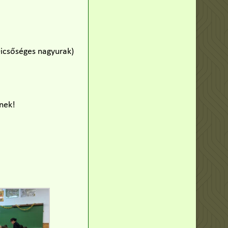
 Dicsőséges nagyurak)
őnek!