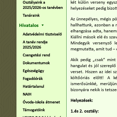
két külön verseny egysz
Osztályaink a
2025/2026-os tanévben
helyezéseket pedig bizot
Tanáraink
Az ünnepélyes, mégis pö
Hivatalos
hallhattunk, azonban a 
elhangzása adta, hanem 
Adatvédelmi tisztviselő
Kiállni mások elé és szav
A tanév rendje
Mindegyik versenyző le
2025/2026
megmutatta, amit tud – 
Csengetési rend
Akik pedig „csak” mint 
Dokumentumok
hangulat és jól szereplő
Egészségügy
verset. Hiszen az idei s
költőóriás előtt! A 
Fogadóórák
ismerősünkké, merüljün
Határtalanul
bizonyára nekik is tetsze
NAIH
Helyezések:
Óvoda-iskola átmenet
Támogatóink
1.és 2. osztály: