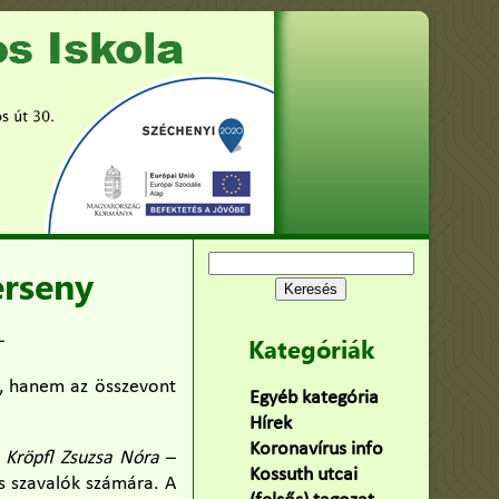
Keresés:
erseny
–
Kategóriák
n, hanem az összevont
Egyéb kategória
(75)
Hírek
(478)
Koronavírus info
(2)
s Kröpfl Zsuzsa Nóra
–
Kossuth utcai
ős szavalók számára. A