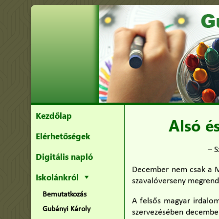
Kezdőlap
Alsó é
Elérhetőségek
– S
Digitális napló
December nem csak a Mi
Iskolánkról
szavalóverseny megrende
Bemutatkozás
A felsős magyar irdalo
Gubányi Károly
szervezésében december 