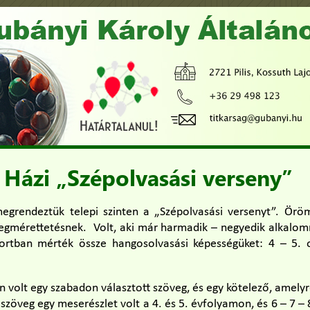
Házi „Szépolvasási verseny”
egrendeztük telepi szinten a „Szépolvasási versenyt”. Öröm
egmérettetésnek. Volt, aki már harmadik – negyedik alkalomm
ortban mérték össze hangosolvasási képességüket: 4 – 5. o
olt egy szabadon választott szöveg, és egy kötelező, amelyre
ő szöveg egy meserészlet volt a 4. és 5. évfolyamon, és 6 – 7 –