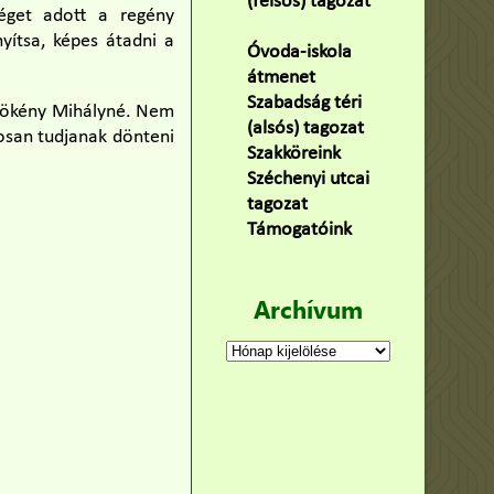
(felsős) tagozat
séget adott a regény
(100)
yítsa, képes átadni a
Óvoda-iskola
átmenet
(22)
Szabadság téri
s Kökény Mihályné. Nem
(alsós) tagozat
(160)
osan tudjanak dönteni
Szakköreink
(3)
Széchenyi utcai
tagozat
(141)
Támogatóink
(9)
Archívum
Archívum