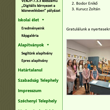
VEKOP-7.3.3 kódszámú
Bodor Enikő
„Digitális környezet a
Kurucz Zoltán
köznevelésben” pályázat
Iskolai élet
Eredményeink
Gratulálunk a nyertesek
Képgaléria
Alapítványok
Segítünk alapítvány
Epres alapítvány
Határtalanul
Szabadság Telephely
Impresszum
Széchenyi Telephely