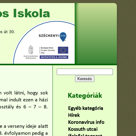
Keresés:
 volt látni, hogy sok
Kategóriák
al indult ezen a házi
sztály és 6 – 7 – 8.
Egyéb kategória
(75)
Hírek
(478)
Koronavírus info
(2)
 a verseny ideje alatt
Kossuth utcai
 8. évfolyamon pedig a