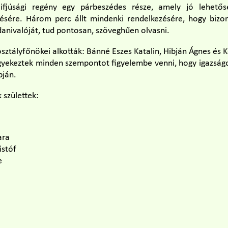
 ifjúsági regény egy párbeszédes része, amely jó lehető
ésére. Három perc állt mindenki rendelkezésére, hogy bizon
anivalóját, tud pontosan, szöveghűen olvasni.
 osztályfőnökei alkották: Bánné Eszes Katalin, Hibján Ágnes é
igyekeztek minden szempontot figyelembe venni, hogy igazság
pján.
születtek:
ara
istóf
e