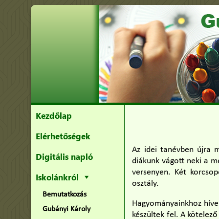
Kezdőlap
Elérhetőségek
Az idei tanévben újra m
Digitális napló
diákunk vágott neki a m
versenyen. Két korcsop
Iskolánkról
osztály.
Bemutatkozás
Hagyományainkhoz híven v
Gubányi Károly
készültek fel. A kötelez