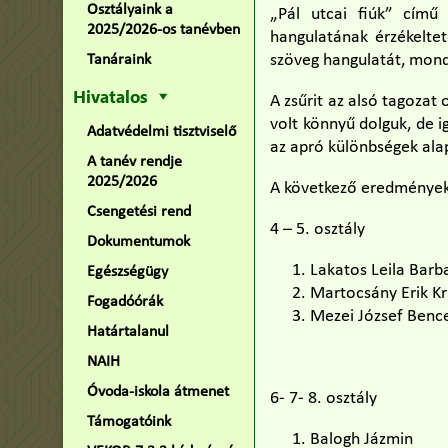
Osztályaink a
„Pál utcai fiúk” című
2025/2026-os tanévben
hangulatának érzékeltet
szöveg hangulatát, mond
Tanáraink
Hivatalos
A zsűrit az alsó tagozat
volt könnyű dolguk, de 
Adatvédelmi tisztviselő
az apró különbségek ala
A tanév rendje
2025/2026
A következő eredmények 
Csengetési rend
4 – 5. osztály
Dokumentumok
Lakatos Leila Barb
Egészségügy
Martocsány Erik Kr
Fogadóórák
Mezei József Benc
Határtalanul
NAIH
Óvoda-iskola átmenet
6- 7- 8. osztály
Támogatóink
Balogh Jázmin