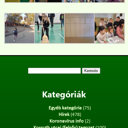
Keresés:
Kategóriák
Egyéb kategória
(75)
Hírek
(478)
Koronavírus info
(2)
Kossuth utcai (felsős) tagozat
(100)