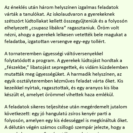
Az éneklés után három helyszínen izgalmas feladatok
várták a tanulókat. Az iskolaudvaron a gyerekeknek
szétszórt lúdtollakat kellett összegyűjteniük és a folyosón
elhelyezett „csupasz libákra” ragasztaniuk. Öröm volt
nézni, ahogy a gyerekek lelkesen vetették bele magukat a
feladatba, izgatottan versengve egy-egy tollért.
A tornateremben ügyességi váltóversenyekkel
folytatódott a program. A gyerekek lúdtojást hordtak a
„fészekbe,” libatojást sepregettek, és vidám küzdelemben
mutatták meg ügyességüket. A harmadik helyszínen, az
egyik osztályteremben kézműves feladat várta őket. Kis
kezeikkel nyírtak, ragasztottak, és egy aranyos kis liba
készült el, amelyet örömmel vihettek haza emlékül.
A feladatok sikeres teljesítése után megérdemelt jutalom
következett: egy jó hangulatú zsíros kenyér parti a
folyosón, amelyen egy kis édességgel is megkínáltuk őket.
A délután végén számos csillogó szempár jelezte, hogy a