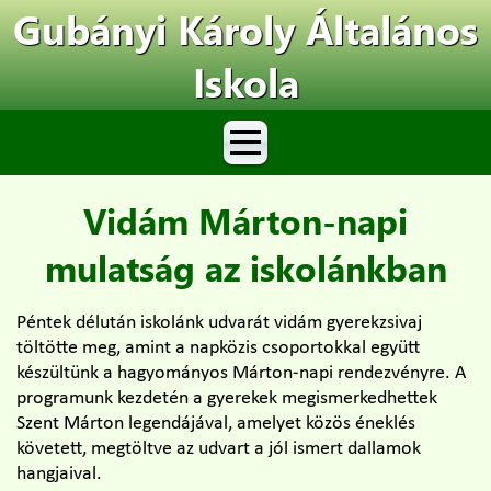
Gubányi Károly Általános
Iskola
Vidám Márton-napi
mulatság az iskolánkban
Péntek délután iskolánk udvarát vidám gyerekzsivaj
töltötte meg, amint a napközis csoportokkal együtt
készültünk a hagyományos Márton-napi rendezvényre. A
programunk kezdetén a gyerekek megismerkedhettek
Szent Márton legendájával, amelyet közös éneklés
követett, megtöltve az udvart a jól ismert dallamok
hangjaival.