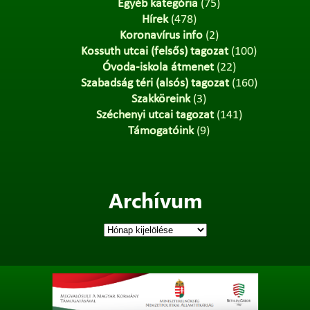
Egyéb kategória
(75)
Hírek
(478)
Koronavírus info
(2)
Kossuth utcai (felsős) tagozat
(100)
Óvoda-iskola átmenet
(22)
Szabadság téri (alsós) tagozat
(160)
Szakköreink
(3)
Széchenyi utcai tagozat
(141)
Támogatóink
(9)
Archívum
Archívum