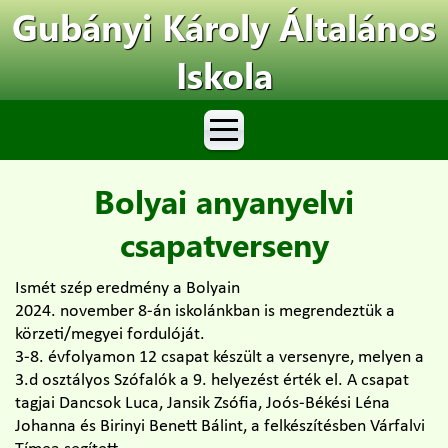
Gubányi Károly Általános
Iskola
Bolyai anyanyelvi
csapatverseny
Ismét szép eredmény a Bolyain
2024. november 8-án iskolánkban is megrendeztük a
körzeti/megyei fordulóját.
3-8. évfolyamon 12 csapat készült a versenyre, melyen a
3.d osztályos Szófalók a 9. helyezést érték el. A csapat
tagjai Dancsok Luca, Jansik Zsófia, Joós-Békési Léna
Johanna és Birinyi Benett Bálint, a felkészítésben Várfalvi