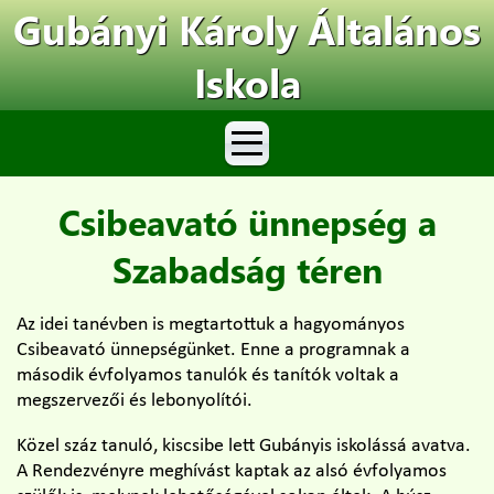
Gubányi Károly Általános
Iskola
Csibeavató ünnepség a
Szabadság téren
Az idei tanévben is megtartottuk a hagyományos
Csibeavató ünnepségünket. Enne a programnak a
második évfolyamos tanulók és tanítók voltak a
megszervezői és lebonyolítói.
Közel száz tanuló, kiscsibe lett Gubányis iskolássá avatva.
A Rendezvényre meghívást kaptak az alsó évfolyamos