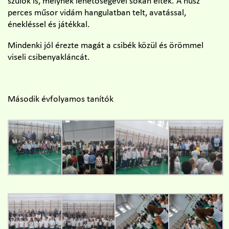
szülők is, melynek lehetőségével sokan éltek. A húsz
perces műsor vidám hangulatban telt, avatással,
énekléssel és játékkal.
Mindenki jól érezte magát a csibék közül és örömmel
viseli csibenyakláncát.
Második évfolyamos tanítók