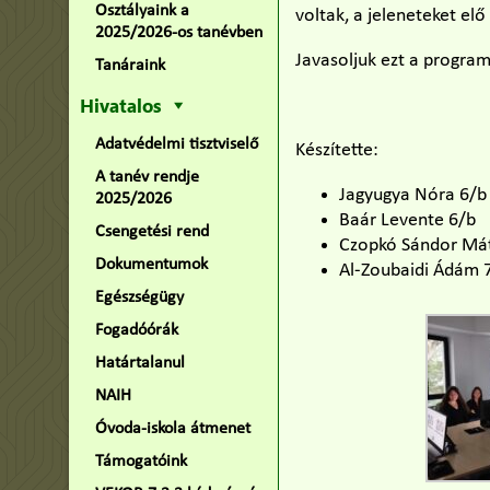
Osztályaink a
voltak, a jeleneteket elő
2025/2026-os tanévben
Javasoljuk ezt a program
Tanáraink
Hivatalos
Adatvédelmi tisztviselő
Készítette:
A tanév rendje
Jagyugya Nóra 6/b
2025/2026
Baár Levente 6/b
Csengetési rend
Czopkó Sándor Má
Dokumentumok
Al-Zoubaidi Ádám 
Egészségügy
Fogadóórák
Határtalanul
NAIH
Óvoda-iskola átmenet
Támogatóink