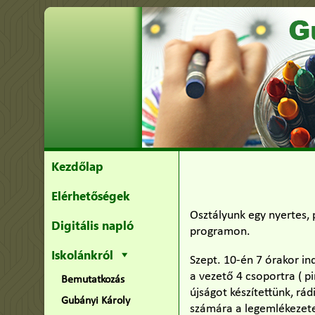
Kezdőlap
Elérhetőségek
Osztályunk egy nyertes,
Digitális napló
programon.
Iskolánkról
Szept. 10-én 7 órakor in
a vezető 4 csoportra ( p
Bemutatkozás
újságot készítettünk, rá
Gubányi Károly
számára a legemlékezetes