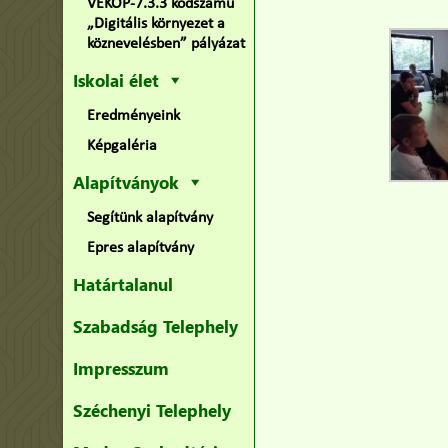
VEKOP-7.3.3 kódszámú
„Digitális környezet a
köznevelésben” pályázat
Iskolai élet
Eredményeink
Képgaléria
Alapítványok
Segítünk alapítvány
Epres alapítvány
Határtalanul
Szabadság Telephely
Impresszum
Széchenyi Telephely