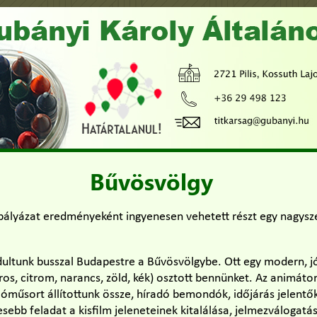
Bűvösvölgy
 pályázat eredményeként ingyenesen vehetett részt egy nagys
dultunk busszal Budapestre a Bűvösvölgybe. Ott egy modern, jó
iros, citrom, narancs, zöld, kék) osztott bennünket. Az animáto
dióműsort állítottunk össze, híradó bemondók, időjárás jelentő
ebb feladat a kisfilm jeleneteinek kitalálása, jelmezválogatás