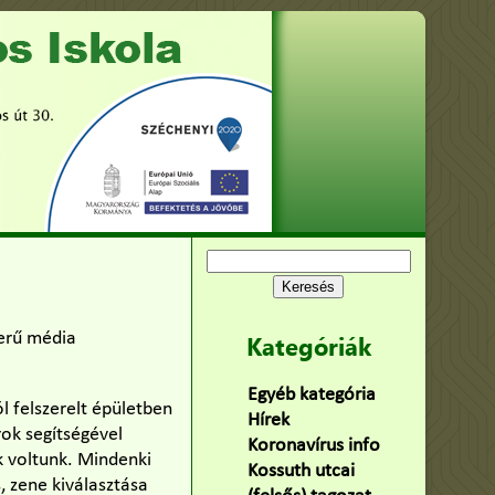
Keresés:
zerű média
Kategóriák
Egyéb kategória
(75)
l felszerelt épületben
Hírek
(478)
rok segítségével
Koronavírus info
(2)
k voltunk. Mindenki
Kossuth utcai
, zene kiválasztása