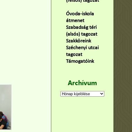
(felsős) tagozat
(100)
Óvoda-iskola
átmenet
(22)
Szabadság téri
(alsós) tagozat
(160)
Szakköreink
(3)
Széchenyi utcai
tagozat
(141)
Támogatóink
(9)
Archívum
Archívum