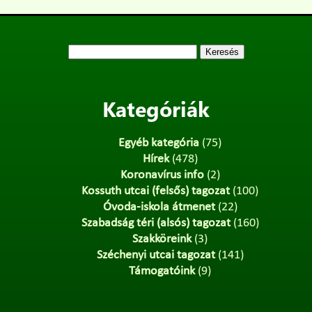
Keresés:
Kategóriák
Egyéb kategória
(75)
Hírek
(478)
Koronavírus info
(2)
Kossuth utcai (felsős) tagozat
(100)
Óvoda-iskola átmenet
(22)
Szabadság téri (alsós) tagozat
(160)
Szakköreink
(3)
Széchenyi utcai tagozat
(141)
Támogatóink
(9)