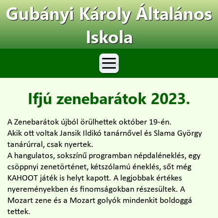
Gubányi Károly Általános
Iskola
Ifjú zenebarátok 2023.
A Zenebarátok újból örülhettek október 19-én.
Akik ott voltak Jansik Ildikó tanárnővel és Slama György
tanárúrral, csak nyertek.
A hangulatos, sokszínű programban népdaléneklés, egy
csöppnyi zenetörténet, kétszólamú éneklés, sőt még
KAHOOT játék is helyt kapott. A legjobbak értékes
nyereményekben és finomságokban részesültek. A
Mozart zene és a Mozart golyók mindenkit boldoggá
tettek.