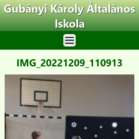
Gubányi Károly Általános
Iskola
IMG_20221209_110913