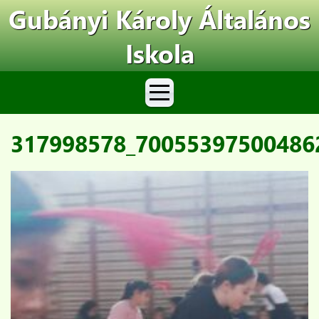
Gubányi Károly Általános
Iskola
317998578_70055397500486