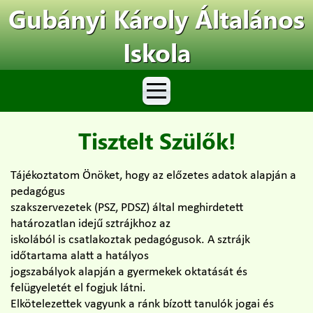
Gubányi Károly Általános
Iskola
Tisztelt Szülők!
Tájékoztatom Önöket, hogy az előzetes adatok alapján a
pedagógus
szakszervezetek (PSZ, PDSZ) által meghirdetett
határozatlan idejű sztrájkhoz az
iskolából is csatlakoztak pedagógusok. A sztrájk
időtartama alatt a hatályos
jogszabályok alapján a gyermekek oktatását és
felügyeletét el fogjuk látni.
Elkötelezettek vagyunk a ránk bízott tanulók jogai és