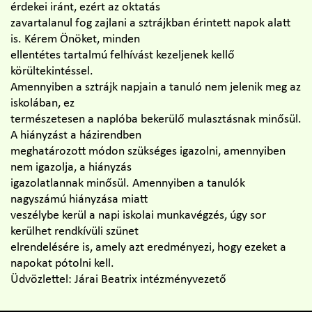
érdekei iránt, ezért az oktatás
zavartalanul fog zajlani a sztrájkban érintett napok alatt
is. Kérem Önöket, minden
ellentétes tartalmú felhívást kezeljenek kellő
körültekintéssel.
Amennyiben a sztrájk napjain a tanuló nem jelenik meg az
iskolában, ez
természetesen a naplóba bekerülő mulasztásnak minősül.
A hiányzást a házirendben
meghatározott módon szükséges igazolni, amennyiben
nem igazolja, a hiányzás
igazolatlannak minősül. Amennyiben a tanulók
nagyszámú hiányzása miatt
veszélybe kerül a napi iskolai munkavégzés, úgy sor
kerülhet rendkívüli szünet
elrendelésére is, amely azt eredményezi, hogy ezeket a
napokat pótolni kell.
Üdvözlettel: Járai Beatrix intézményvezető