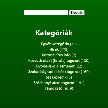
Keresés:
Kategóriák
Egyéb kategória
(75)
Hírek
(478)
Koronavírus info
(2)
Kossuth utcai (felsős) tagozat
(100)
Óvoda-iskola átmenet
(22)
Szabadság téri (alsós) tagozat
(160)
Szakköreink
(3)
Széchenyi utcai tagozat
(141)
Támogatóink
(9)