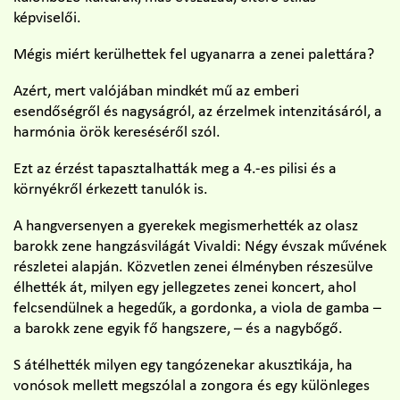
képviselői.
Mégis miért kerülhettek fel ugyanarra a zenei palettára?
Azért, mert valójában mindkét mű az emberi
esendőségről és nagyságról, az érzelmek intenzitásáról, a
harmónia örök kereséséről szól.
Ezt az érzést tapasztalhatták meg a 4.-es pilisi és a
környékről érkezett tanulók is.
A hangversenyen a gyerekek megismerhették az olasz
barokk zene hangzásvilágát Vivaldi: Négy évszak művének
részletei alapján. Közvetlen zenei élményben részesülve
élhették át, milyen egy jellegzetes zenei koncert, ahol
felcsendülnek a hegedűk, a gordonka, a viola de gamba –
a barokk zene egyik fő hangszere, – és a nagybőgő.
S átélhették milyen egy tangózenekar akusztikája, ha
vonósok mellett megszólal a zongora és egy különleges