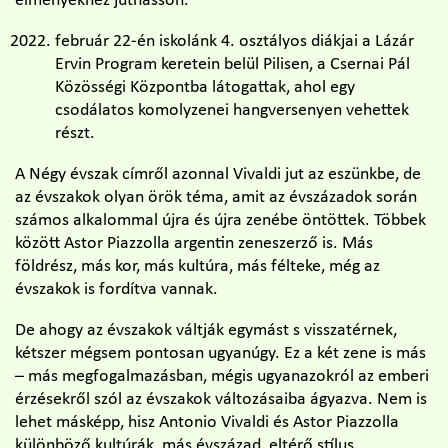
élményekhez juthasson.
február 22-én iskolánk 4. osztályos diákjai a Lázár
Ervin Program keretein belül Pilisen, a Csernai Pál
Közösségi Központba látogattak, ahol egy
csodálatos komolyzenei hangversenyen vehettek
részt.
A Négy évszak címről azonnal Vivaldi jut az eszünkbe, de
az évszakok olyan örök téma, amit az évszázadok során
számos alkalommal újra és újra zenébe öntöttek. Többek
között Astor Piazzolla argentin zeneszerző is. Más
földrész, más kor, más kultúra, más félteke, még az
évszakok is fordítva vannak.
De ahogy az évszakok váltják egymást s visszatérnek,
kétszer mégsem pontosan ugyanúgy. Ez a két zene is más
– más megfogalmazásban, mégis ugyanazokról az emberi
érzésekről szól az évszakok változásaiba ágyazva. Nem is
lehet másképp, hisz Antonio Vivaldi és Astor Piazzolla
különböző kultúrák, más évszázad, eltérő stílus