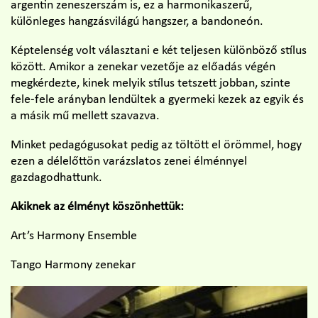
argentin zeneszerszám is, ez a harmonikaszerű,
különleges hangzásvilágú hangszer, a bandoneón.
Képtelenség volt választani e két teljesen különböző stílus
között. Amikor a zenekar vezetője az előadás végén
megkérdezte, kinek melyik stílus tetszett jobban, szinte
fele-fele arányban lendültek a gyermeki kezek az egyik és
a másik mű mellett szavazva.
Minket pedagógusokat pedig az töltött el örömmel, hogy
ezen a délelőttön varázslatos zenei élménnyel
gazdagodhattunk.
Akiknek az élményt köszönhettük:
Art’s Harmony Ensemble
Tango Harmony zenekar