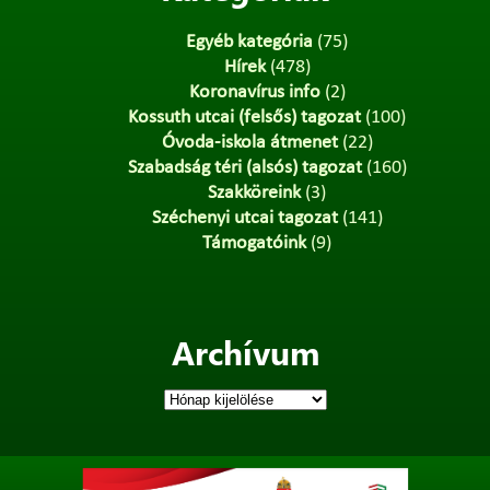
Egyéb kategória
(75)
Hírek
(478)
Koronavírus info
(2)
Kossuth utcai (felsős) tagozat
(100)
Óvoda-iskola átmenet
(22)
Szabadság téri (alsós) tagozat
(160)
Szakköreink
(3)
Széchenyi utcai tagozat
(141)
Támogatóink
(9)
Archívum
Archívum