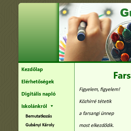
Kezdőlap
Fars
Elérhetőségek
Figyelem, figyelem!
Digitális napló
Közhírré tétetik
Iskolánkról
a farsangi ünnep
Bemutatkozás
Gubányi Károly
most elkezdődik.