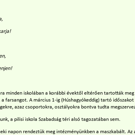
a,
karja!
en,
lenjen!
ra minden iskolában a korábbi évektől eltérően tartották meg 
a farsangot. A március 1-ig (Húshagyókeddig) tartó időszakot 
gekre, azaz csoportokra, osztályokra bontva tudta megszervez
nk, a pilisi iskola Szabadság téri alsó tagozatában sem.
nteki napon rendeztük meg intézményünkben a maszkabált. Az