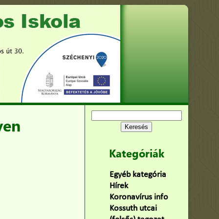
Keresés:
yen
Kategóriák
Egyéb kategória
(75)
Hírek
(478)
Koronavírus info
(2)
Kossuth utcai