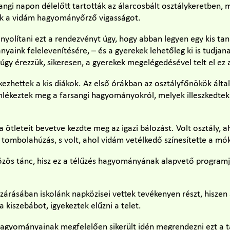
ngi napon délelőtt tartották az álarcosbált osztálykeretben,
ták a vidám hagyományőrző vigasságot.
nyolítani ezt a rendezvényt úgy, hogy abban legyen egy kis tanu
aink felelevenítésére, – és a gyerekek lehetőleg ki is tudja
gy érezzük, sikeresen, a gyerekek megelégedésével telt el ez 
ezhettek a kis diákok. Az első órákban az osztályfőnökök által 
mlékeztek meg a farsangi hagyományokról, melyek illeszkedtek
a ötleteit bevetve kezdte meg az igazi bálozást. Volt osztály, 
ol tombolahúzás, s volt, ahol vidám vetélkedő színesítette a mó
zös tánc, hisz ez a télűzés hagyományának alapvető programj
zárásában iskolánk napközisei vettek tevékenyen részt, hisze
 kiszebábot, igyekeztek elűzni a telet.
agyományainak megfelelően sikerült idén megrendezni ezt a t