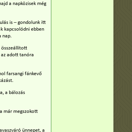
 majd a napközisek még
lás is – gondolunk itt
nak kapcsolódni ebben
a nap.
összeállított
 az adott tanóra
ahol farsangi fánkevő
kázást.
a, a bálozás
n a már megszokott
avaszváró ünnepet, a