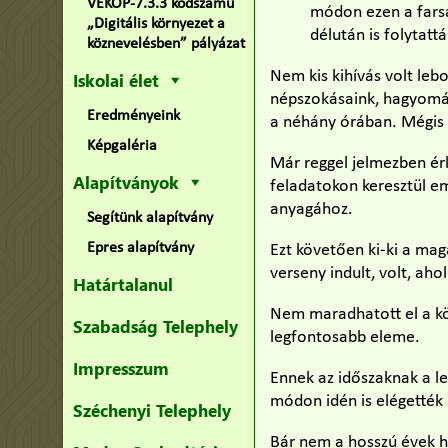
VEKOP-7.3.3 kódszámú
módon ezen a farsa
„Digitális környezet a
délután is folytat
köznevelésben” pályázat
Nem kis kihívás volt lebo
Iskolai élet
népszokásaink, hagyomány
Eredményeink
a néhány órában. Mégis ú
Képgaléria
Már reggel jelmezben érk
Alapítványok
feladatokon keresztül e
anyagához.
Segítünk alapítvány
Epres alapítvány
Ezt követően ki-ki a mag
verseny indult, volt, ah
Határtalanul
Nem maradhatott el a kö
Szabadság Telephely
legfontosabb eleme.
Impresszum
Ennek az időszaknak a le
módon idén is elégették a
Széchenyi Telephely
Bár nem a hosszú évek h