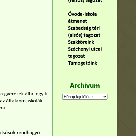
(felsős) tagozat
(100)
Óvoda-iskola
átmenet
(22)
Szabadság téri
(alsós) tagozat
(160)
Szakköreink
(3)
Széchenyi utcai
tagozat
(141)
Támogatóink
(9)
Archívum
a gyerekek által egyik
Archívum
az általános iskolák
ni.
 alsósok rendhagyó