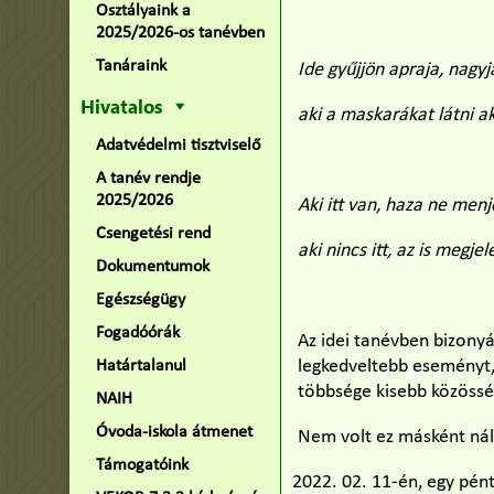
Osztályaink a
2025/2026-os tanévben
Tanáraink
Ide gyűjjön apraja, nagyj
Hivatalos
aki a maskarákat látni a
Adatvédelmi tisztviselő
A tanév rendje
2025/2026
Aki itt van, haza ne menj
Csengetési rend
aki nincs itt, az is megje
Dokumentumok
Egészségügy
Fogadóórák
Az idei tanévben bizonyá
legkedveltebb eseményt, 
Határtalanul
többsége kisebb közössé
NAIH
Óvoda-iskola átmenet
Nem volt ez másként nálu
Támogatóink
02. 11-én, egy pé