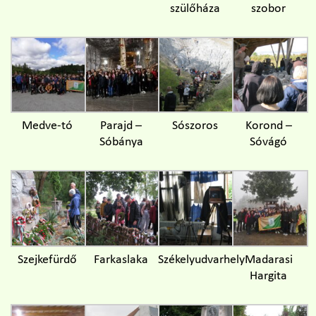
szülőháza
szobor
Medve-tó
Parajd –
Sószoros
Korond –
Sóbánya
Sóvágó
Szejkefürdő
Farkaslaka
Székelyudvarhely
Madarasi
Hargita