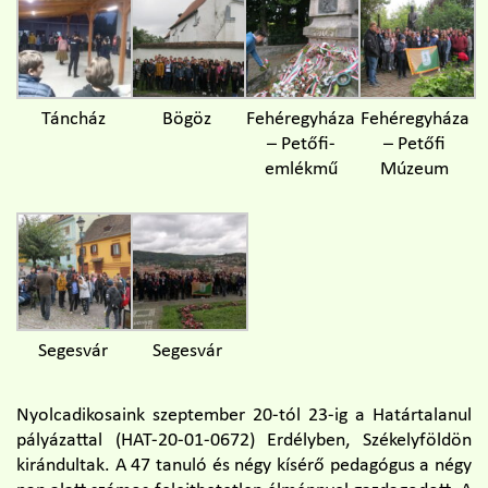
Táncház
Bögöz
Fehéregyháza
Fehéregyháza
– Petőfi-
– Petőfi
emlékmű
Múzeum
Segesvár
Segesvár
Nyolcadikosaink szeptember 20-tól 23-ig a Határtalanul
pályázattal (HAT-20-01-0672) Erdélyben, Székelyföldön
kirándultak. A 47 tanuló és négy kísérő pedagógus a négy