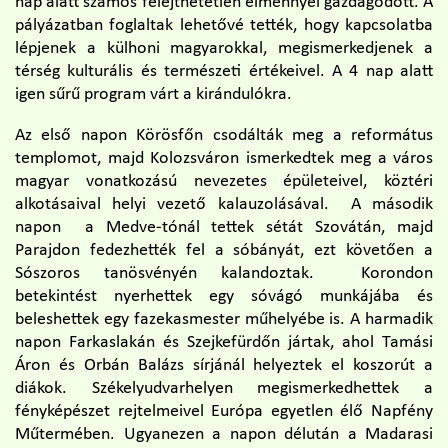
nap alatt számos felejthetetlen élménnyel gazdagodott. A
pályázatban foglaltak lehetővé tették, hogy kapcsolatba
lépjenek a külhoni magyarokkal, megismerkedjenek a
térség kulturális és természeti értékeivel. A 4 nap alatt
igen sűrű program várt a kirándulókra.
Az első napon Körösfőn csodálták meg a református
templomot, majd Kolozsváron ismerkedtek meg a város
magyar vonatkozású nevezetes épületeivel, köztéri
alkotásaival helyi vezető kalauzolásával. A második
napon a Medve-tónál tettek sétát Szovátán, majd
Parajdon fedezhették fel a sóbányát, ezt követően a
Sószoros tanösvényén kalandoztak. Korondon
betekintést nyerhettek egy sóvágó munkájába és
beleshettek egy fazekasmester műhelyébe is. A harmadik
napon Farkaslakán és Szejkefürdőn jártak, ahol Tamási
Áron és Orbán Balázs sírjánál helyeztek el koszorút a
diákok. Székelyudvarhelyen megismerkedhettek a
fényképészet rejtelmeivel Európa egyetlen élő Napfény
Műtermében. Ugyanezen a napon délután a Madarasi