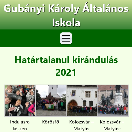
Gubányi Károly Általános
Iskola
Határtalanul kirándulás
2021
Indulásra
Körösfő
Kolozsvár –
Kolozsvár –
készen
Mátyás
Mátyás-