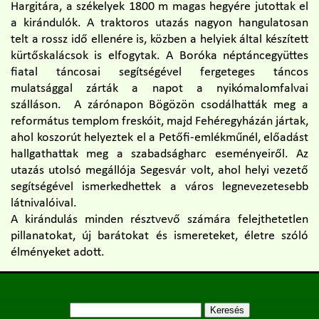
Hargitára, a székelyek 1800 m magas hegyére jutottak el
a kirándulók. A traktoros utazás nagyon hangulatosan
telt a rossz idő ellenére is, közben a helyiek által készített
kürtőskalácsok is elfogytak. A Boróka néptáncegyüttes
fiatal táncosai segítségével fergeteges táncos
mulatsággal zárták a napot a nyikómalomfalvai
szálláson. A zárónapon Bögözön csodálhatták meg a
református templom freskóit, majd Fehéregyházán jártak,
ahol koszorút helyeztek el a Petőfi-emlékműnél, előadást
hallgathattak meg a szabadságharc eseményeiről. Az
utazás utolsó megállója Segesvár volt, ahol helyi vezető
segítségével ismerkedhettek a város legnevezetesebb
látnivalóival.
A kirándulás minden résztvevő számára felejthetetlen
pillanatokat, új barátokat és ismereteket, életre szóló
élményeket adott.
Keresés: