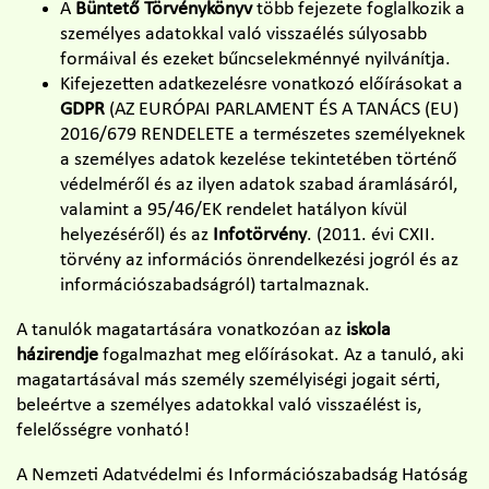
A
Büntető Törvénykönyv
több fejezete foglalkozik a
személyes adatokkal való visszaélés súlyosabb
formáival és ezeket bűncselekménnyé nyilvánítja.
Kifejezetten adatkezelésre vonatkozó előírásokat a
GDPR
(AZ EURÓPAI PARLAMENT ÉS A TANÁCS (EU)
2016/679 RENDELETE a természetes személyeknek
a személyes adatok kezelése tekintetében történő
védelméről és az ilyen adatok szabad áramlásáról,
valamint a 95/46/EK rendelet hatályon kívül
helyezéséről) és az
Infotörvény
. (2011. évi CXII.
törvény az információs önrendelkezési jogról és az
információszabadságról) tartalmaznak.
A tanulók magatartására vonatkozóan az
iskola
házirendje
fogalmazhat meg előírásokat. Az a tanuló, aki
magatartásával más személy személyiségi jogait sérti,
beleértve a személyes adatokkal való visszaélést is,
felelősségre vonható!
A Nemzeti Adatvédelmi és Információszabadság Hatóság