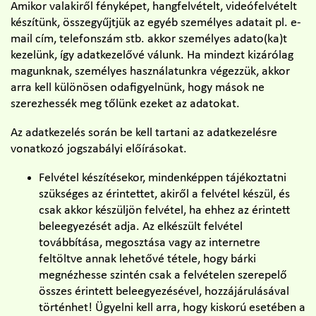
Amikor valakiről fényképet, hangfelvételt, videófelvételt
készítünk, összegyűjtjük az egyéb személyes adatait pl. e-
mail cím, telefonszám stb. akkor személyes adato(ka)t
kezelünk, így adatkezelővé válunk. Ha mindezt kizárólag
magunknak, személyes használatunkra végezzük, akkor
arra kell különösen odafigyelnünk, hogy mások ne
szerezhessék meg tőlünk ezeket az adatokat.
Az adatkezelés során be kell tartani az adatkezelésre
vonatkozó jogszabályi előírásokat.
Felvétel készítésekor, mindenképpen tájékoztatni
szükséges az érintettet, akiről a felvétel készül, és
csak akkor készüljön felvétel, ha ehhez az érintett
beleegyezését adja. Az elkészült felvétel
továbbítása, megosztása vagy az internetre
feltöltve annak lehetővé tétele, hogy bárki
megnézhesse szintén csak a felvételen szerepelő
összes érintett beleegyezésével, hozzájárulásával
történhet! Ügyelni kell arra, hogy kiskorú esetében a