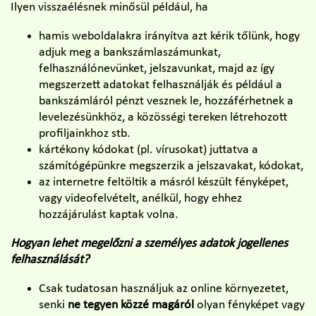
Ilyen visszaélésnek minősül például, ha
hamis weboldalakra irányítva azt kérik tőlünk, hogy
adjuk meg a bankszámlaszámunkat,
felhasználónevünket, jelszavunkat, majd az így
megszerzett adatokat felhasználják és például a
bankszámláról pénzt vesznek le, hozzáférhetnek a
levelezésünkhöz, a közösségi tereken létrehozott
profiljainkhoz stb.
kártékony kódokat (pl. vírusokat) juttatva a
számítógépünkre megszerzik a jelszavakat, kódokat,
az internetre feltöltik a másról készült fényképet,
vagy videofelvételt, anélkül, hogy ehhez
hozzájárulást kaptak volna.
Hogyan lehet megelőzni a személyes adatok jogellenes
felhasználását?
Csak tudatosan használjuk az online környezetet,
senki
ne tegyen közzé magáról
olyan fényképet vagy