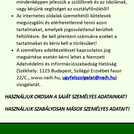
mindenképpen jelezzük a szülőknek és az iskolának,
vagy kérjünk segítséget az osztályfőnöktől!
Az internetes oldalak üzemeltetői kötelesek
megvizsgálni és elérhetetlenné tenni azon
tartalmakat, amelyek jogosulatlanul kerültek
feltöltésre. Be kell jelenteni számukra ezeket a
tartalmakat és kérni kell a törlésüket!
A személyes adatkezeléssel kapcsolatos jog
megsértése esetén kérni lehet a Nemzeti
Adatvédelmi és Információszabadság Hatóság
(Székhely: 1125 Budapest, Szilágyi Erzsébet fasor
22/C., www.naih.hu,
ugyfelszolgalat@naih.hu
)
vizsgálatát.
HASZNÁLJUK OKOSAN A SAJÁT SZEMÉLYES ADATAINKAT!
HASZNÁLJUK SZABÁLYOSAN MÁSOK SZEMÉLYES ADATAIT!