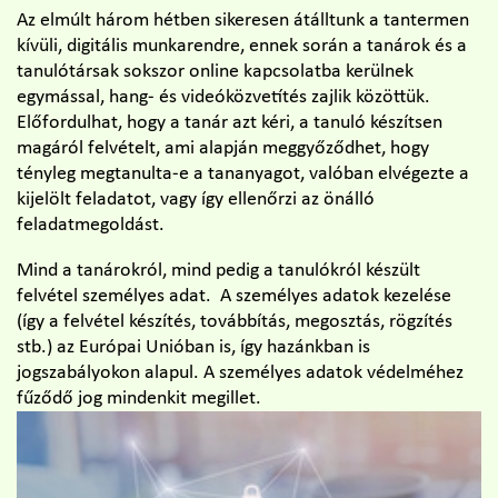
Az elmúlt három hétben sikeresen átálltunk a tantermen
kívüli, digitális munkarendre, ennek során a tanárok és a
tanulótársak sokszor online kapcsolatba kerülnek
egymással, hang- és videóközvetítés zajlik közöttük.
Előfordulhat, hogy a tanár azt kéri, a tanuló készítsen
magáról felvételt, ami alapján meggyőződhet, hogy
tényleg megtanulta-e a tananyagot, valóban elvégezte a
kijelölt feladatot, vagy így ellenőrzi az önálló
feladatmegoldást.
Mind a tanárokról, mind pedig a tanulókról készült
felvétel személyes adat. A személyes adatok kezelése
(így a felvétel készítés, továbbítás, megosztás, rögzítés
stb.) az Európai Unióban is, így hazánkban is
jogszabályokon alapul. A személyes adatok védelméhez
fűződő jog mindenkit megillet.