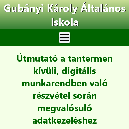
Gubányi Károly Általános
Iskola
Útmutató a tantermen
kívüli, digitális
munkarendben való
részvétel során
megvalósuló
adatkezeléshez