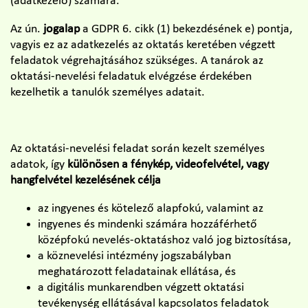
(adatkezelő) számára.
Az ún.
jogalap
a GDPR 6. cikk (1) bekezdésének e) pontja,
vagyis ez az adatkezelés az oktatás keretében végzett
feladatok végrehajtásához szükséges. A tanárok az
oktatási-nevelési feladatuk elvégzése érdekében
kezelhetik a tanulók személyes adatait.
Az oktatási-nevelési feladat során kezelt személyes
adatok, így
különösen a fénykép, videofelvétel, vagy
hangfelvétel kezelésének célja
az ingyenes és kötelező alapfokú, valamint az
ingyenes és mindenki számára hozzáférhető
középfokú nevelés-oktatáshoz való jog biztosítása,
a köznevelési intézmény jogszabályban
meghatározott feladatainak ellátása, és
a digitális munkarendben végzett oktatási
tevékenység ellátásával kapcsolatos feladatok