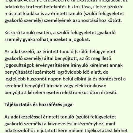
jogainak védelme érdekében a tájékoztatás megadása, az
adatokba történő betekintés biztosítása, illetve azokról
másolat kiadása is az érintett tanuló (szülői felügyeletet
gyakorló személy) személyének azonosításához kötött.
Kiskorú tanuló esetén, a szülői felügyeletet gyakorló
személy gyakorolhatja ezeket a jogokat.
Az adatkezelő, az érintett tanuló (szülői felügyeletet
gyakorló személy) által benyújtott, az őt megillető
jogosultságok érvényesítésére irányuló kérelmet annak
benyújtásától számított legrövidebb idő alatt, de
legfeljebb huszonöt napon belül elbírálja és döntéséről a
kérelmet benyújtót írásban vagy elektronikusan
benyújtott kérelem esetén elektronikus úton értesíti.
Tájékoztatás és hozzáférés joga
:
Az adatkezeléssel érintett tanuló (szülői felügyeletet
gyakorló személy) a köznevelési intézményhez, mint
adatkezelőhöz eljutatott kérelmében tájékoztatást kérhet