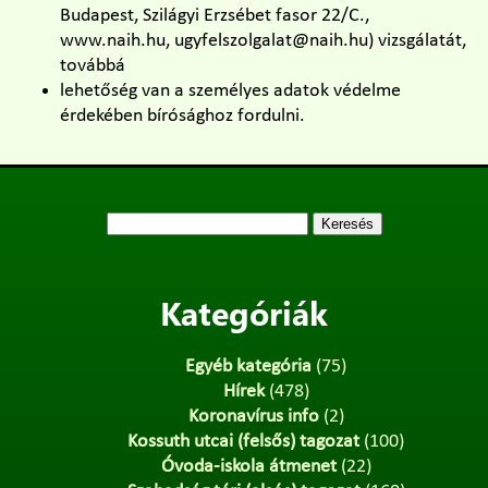
Budapest, Szilágyi Erzsébet fasor 22/C.,
www.naih.hu, ugyfelszolgalat@naih.hu) vizsgálatát,
továbbá
lehetőség van a személyes adatok védelme
érdekében bírósághoz fordulni.
Keresés:
Kategóriák
Egyéb kategória
(75)
Hírek
(478)
Koronavírus info
(2)
Kossuth utcai (felsős) tagozat
(100)
Óvoda-iskola átmenet
(22)