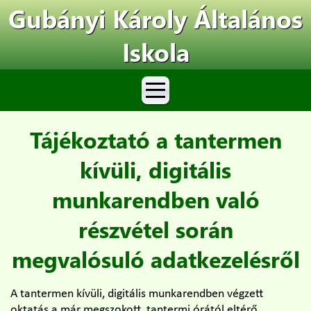
Gubányi Károly Általános
Iskola
Tájékoztató a tantermen
kívüli, digitális
munkarendben való
részvétel során
megvalósuló adatkezelésről
A tantermen kívüli, digitális munkarendben végzett
oktatás a már megszokott, tantermi órától eltérő