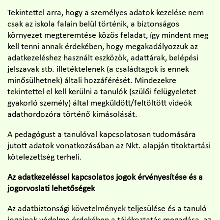
Tekintettel arra, hogy a személyes adatok kezelése nem
csak az iskola falain belül történik, a biztonságos
környezet megteremtése közös feladat, így mindent meg
kell tenni annak érdekében, hogy megakadályozzuk az
adatkezeléshez használt eszközök, adattárak, belépési
jelszavak stb. illetéktelenek (a családtagok is ennek
minősülhetnek) általi hozzáférését. Mindezekre
tekintettel el kell kerülni a tanulók (szülői felügyeletet
gyakorló személy) által megküldött/feltöltött videók
adathordozóra történő kimásolását.
A pedagógust a tanulóval kapcsolatosan tudomására
jutott adatok vonatkozásában az Nkt. alapján titoktartási
kötelezettség terheli.
Az adatkezeléssel kapcsolatos jogok érvényesítése és a
jogorvoslati lehetőségek
Az adatbiztonsági követelmények teljesülése és a tanuló