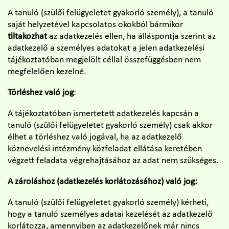
A tanuló (szülői felügyeletet gyakorló személy), a tanuló
saját helyzetével kapcsolatos okokból bármikor
tiltakozhat
az adatkezelés ellen, ha álláspontja szerint az
adatkezelő a személyes adatokat a jelen adatkezelési
tájékoztatóban megjelölt céllal összefüggésben nem
megfelelően kezelné.
Törléshez való jog
:
A tájékoztatóban ismertetett adatkezelés kapcsán a
tanuló (szülői felügyeletet gyakorló személy) csak akkor
élhet a törléshez való jogával, ha az adatkezelő
köznevelési intézmény közfeladat ellátása keretében
végzett feladata végrehajtásához az adat nem szükséges.
A zároláshoz (adatkezelés korlátozásához) való jog:
A tanuló (szülői felügyeletet gyakorló személy) kérheti,
hogy a tanuló személyes adatai kezelését az adatkezelő
korlátozza, amennyiben az adatkezelőnek már nincs