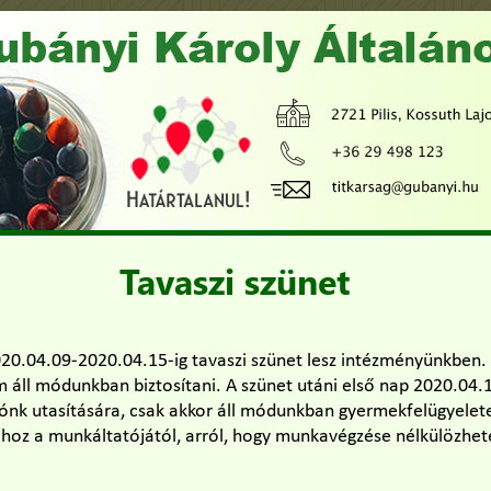
Tavaszi szünet
2020.04.09-2020.04.15-ig tavaszi szünet lesz intézményünkben
 áll módunkban biztosítani. A szünet utáni első nap 2020.04.1
nk utasítására, csak akkor áll módunkban gyermekfelügyeletet
t hoz a munkáltatójától, arról, hogy munkavégzése nélkülözhe