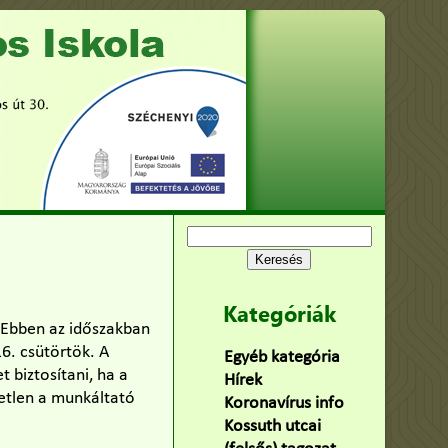
Keresés:
Kategóriák
. Ebben az időszakban
6. csütörtök. A
Egyéb kategória
(75)
 biztosítani, ha a
Hírek
(478)
tetlen a munkáltató
Koronavírus info
(2)
Kossuth utcai