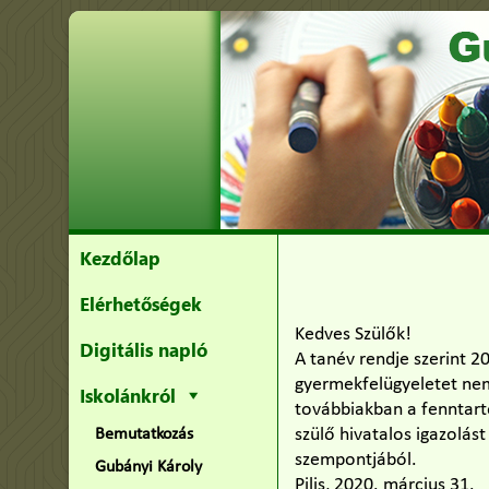
Kezdőlap
Elérhetőségek
Kedves Szülők!
Digitális napló
A tanév rendje szerint 
gyermekfelügyeletet nem
Iskolánkról
továbbiakban a fenntartó
szülő hivatalos igazolás
Bemutatkozás
szempontjából.
Gubányi Károly
Pilis, 2020. március 31.