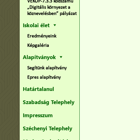
VEKOP-7.3.3 kódszámú
„Digitális környezet a
köznevelésben” pályázat
Iskolai élet
Eredményeink
Képgaléria
Alapítványok
Segítünk alapítvány
Epres alapítvány
Határtalanul
Szabadság Telephely
Impresszum
Széchenyi Telephely