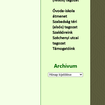
(felsős) tagozat
(100)
Óvoda-iskola
átmenet
(22)
Szabadság téri
(alsós) tagozat
(160)
Szakköreink
(3)
Széchenyi utcai
tagozat
(141)
Támogatóink
(9)
Archívum
Archívum