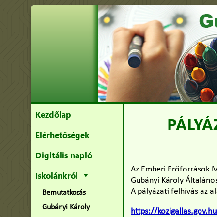
Kezdőlap
PÁLYÁ
Elérhetőségek
Digitális napló
Az Emberi Erőforrások M
Iskolánkról
Gubányi Károly Általáno
A pályázati felhívás az 
Bemutatkozás
Gubányi Károly
https://kozigallas.gov.