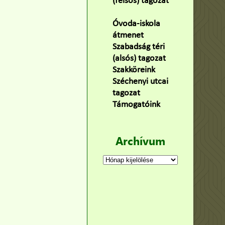
(felsős) tagozat
(100)
Óvoda-iskola
átmenet
(22)
Szabadság téri
(alsós) tagozat
(160)
Szakköreink
(3)
Széchenyi utcai
tagozat
(141)
Támogatóink
(9)
Archívum
Archívum