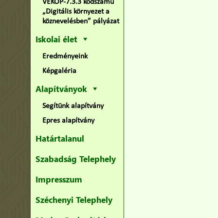
VEKOP-7.3.3 kódszámú
„Digitális környezet a
köznevelésben” pályázat
Iskolai élet
Eredményeink
Képgaléria
Alapítványok
Segítünk alapítvány
Epres alapítvány
Határtalanul
Szabadság Telephely
Impresszum
Széchenyi Telephely