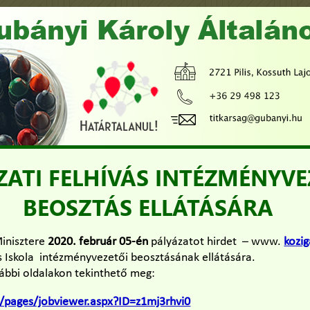
ZATI FELHÍVÁS INTÉZMÉNYVE
BEOSZTÁS ELLÁTÁSÁRA
inisztere
2020. február 05-én
pályázatot hirdet – www.
kozig
s Iskola intézményvezetői beosztásának ellátására.
alábbi oldalakon tekinthető meg:
hu/pages/jobviewer.aspx?ID=z1mj3rhvi0