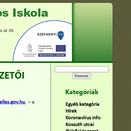
Keresés:
ZETŐI
Kategóriák
allas.gov.hu
, – a
Egyéb kategória
(75)
Hírek
(478)
Koronavírus info
(2)
Kossuth utcai