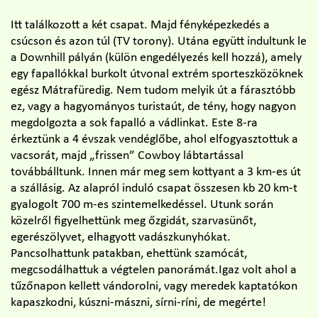
Itt találkozott a két csapat. Majd fényképezkedés a
csúcson és azon túl (TV torony). Utána együtt indultunk le
a Downhill pályán (külön engedélyezés kell hozzá), amely
egy fapallókkal burkolt útvonal extrém sporteszközöknek
egész Mátrafüredig. Nem tudom melyik út a fárasztóbb
ez, vagy a hagyományos turistaút, de tény, hogy nagyon
megdolgozta a sok fapalló a vádlinkat. Este 8-ra
érkeztünk a 4 évszak vendéglőbe, ahol elfogyasztottuk a
vacsorát, majd „frissen” Cowboy lábtartással
továbbálltunk. Innen már meg sem kottyant a 3 km-es út
a szállásig. Az alapról induló csapat összesen kb 20 km-t
gyalogolt 700 m-es szintemelkedéssel. Utunk során
közelről figyelhettünk meg őzgidát, szarvasünőt,
egerészölyvet, elhagyott vadászkunyhókat.
Pancsolhattunk patakban, ehettünk szamócát,
megcsodálhattuk a végtelen panorámát.Igaz volt ahol a
tűzőnapon kellett vándorolni, vagy meredek kaptatókon
kapaszkodni, kúszni-mászni, sírni-ríni, de megérte!