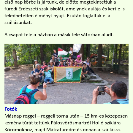
első nap körbe is jártunk, de előtte megtekintettük a
füredi Erdészeti szak iskolát, amelynek aulája és kertje is
feledhetetlen élményt nyújt. Ezután foglaltuk el a
szállásunkat.
A csapat fele a házban a másik fele sátorban aludt.
Fotók
Másnap reggel
– reggeli torna után – 15 km-es közepesen
kemény túrát tettünk Pálosvörösmartról Holló sziklára
Kőromokhoz, majd Mátrafüredre és onnan a szállásra.