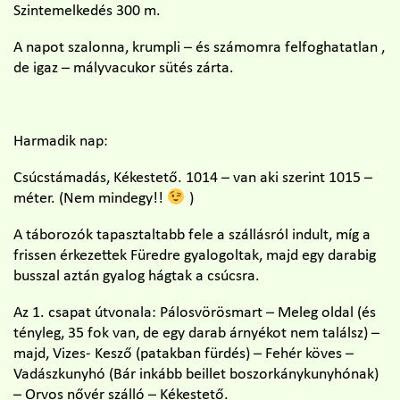
Szintemelkedés 300 m.
A napot szalonna, krumpli – és számomra felfoghatatlan ,
de igaz – mályvacukor sütés zárta.
Harmadik nap:
Csúcstámadás, Kékestető. 1014 – van aki szerint 1015 –
méter. (Nem mindegy!!
)
A táborozók tapasztaltabb fele a szállásról indult, míg a
frissen érkezettek Füredre gyalogoltak, majd egy darabig
busszal aztán gyalog hágtak a csúcsra.
Az 1. csapat útvonala: Pálosvörösmart – Meleg oldal (és
tényleg, 35 fok van, de egy darab árnyékot nem találsz) –
majd, Vizes- Kesző (patakban fürdés) – Fehér köves –
Vadászkunyhó (Bár inkább beillet boszorkánykunyhónak)
– Orvos nővér szálló – Kékestető.