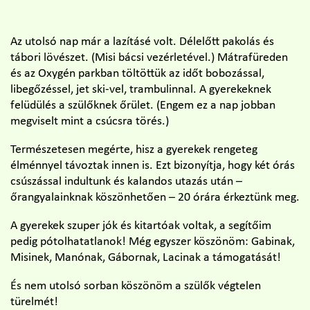
Az utolsó nap már a lazításé volt. Délelőtt pakolás és
tábori lövészet. (Misi bácsi vezérletével.) Mátrafüreden
és az Oxygén parkban töltöttük az időt bobozással,
libegőzéssel, jet ski-vel, trambulinnal. A gyerekeknek
felüdülés a szülőknek őrület. (Engem ez a nap jobban
megviselt mint a csúcsra törés.)
Természetesen megérte, hisz a gyerekek rengeteg
élménnyel távoztak innen is. Ezt bizonyítja, hogy két órás
csúszással indultunk és kalandos utazás után –
őrangyalainknak köszönhetően – 20 órára érkeztünk meg.
A gyerekek szuper jók és kitartóak voltak, a segítőim
pedig pótolhatatlanok! Még egyszer köszönöm: Gabinak,
Misinek, Manónak, Gábornak, Lacinak a támogatását!
És nem utolsó sorban köszönöm a szülők végtelen
türelmét!