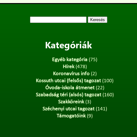
Keresés:
Kategóriák
Egyéb kategória
(75)
Hírek
(478)
Koronavírus info
(2)
Kossuth utcai (felsős) tagozat
(100)
Óvoda-iskola átmenet
(22)
Szabadság téri (alsós) tagozat
(160)
Szakköreink
(3)
Széchenyi utcai tagozat
(141)
Támogatóink
(9)