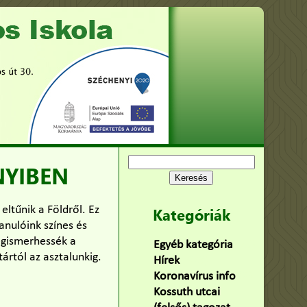
Keresés:
NYIBEN
eltűnik a Földről. Ez
Kategóriák
anulóink színes és
egismerhessék a
Egyéb kategória
(75)
ártól az asztalunkig.
Hírek
(478)
Koronavírus info
(2)
Kossuth utcai