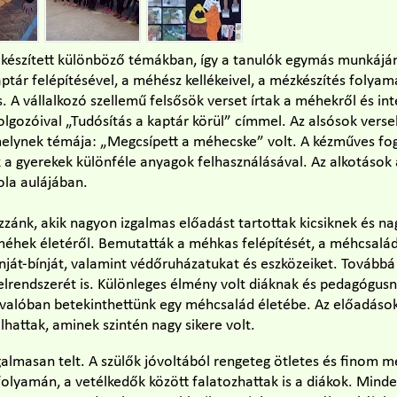
 készített különböző témákban, így a tanulók egymás munkáj
tár felépítésével, a méhész kellékeivel, a mézkészítés folyam
. A vállalkozó szellemű felsősök verset írtak a méhekről és inte
olgozóival „Tudósítás a kaptár körül” címmel. Az alsósok verse
melynek témája: „Megcsípett a méhecske” volt. A kézműves fo
k a gyerekek különféle anyagok felhasználásával. Az alkotások
kola aulájában.
zzánk, akik nagyon izgalmas előadást tartottak kicsiknek és n
éhek életéről. Bemutatták a méhkas felépítését, a méhcsalá
sínját-bínját, valamint védőruházatukat és eszközeiket. Továb
rendszerét is. Különleges élmény volt diáknak és pedagógusn
 valóban betekinthettünk egy méhcsalád életébe. Az előadáso
lhattak, aminek szintén nagy sikere volt.
galmasan telt. A szülők jóvoltából rengeteg ötletes és finom mé
 folyamán, a vetélkedők között falatozhattak is a diákok. Mind