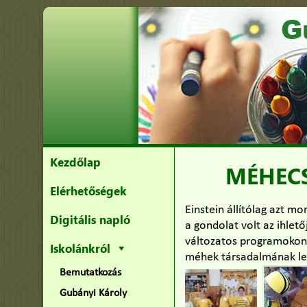
Kezdőlap
MÉHECS
Elérhetőségek
Einstein állítólag azt mo
Digitális napló
a gondolat volt az ihlet
változatos programokon 
Iskolánkról
méhek társadalmának leny
Bemutatkozás
Gubányi Károly