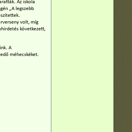
ratták. Az iskola
végén „A legszebb
szítettek.
rverseny volt, míg
hirdetés következett,
ink. A
vedő méhecskéket.