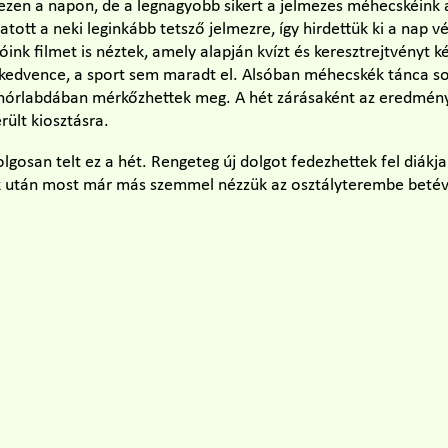
 ezen a napon, de a legnagyobb sikert a jelmezes méhecskéink a
tott a neki leginkább tetsző jelmezre, így hirdettük ki a nap 
nk filmet is néztek, amely alapján kvízt és keresztrejtvényt ké
kedvence, a sport sem maradt el. Alsóban méhecskék tánca so
sinórlabdában mérkőzhettek meg. A hét zárásaként az eredmény
rült kiosztásra.
gosan telt ez a hét. Rengeteg új dolgot fedezhettek fel diákja
k után most már más szemmel nézzük az osztályterembe beté