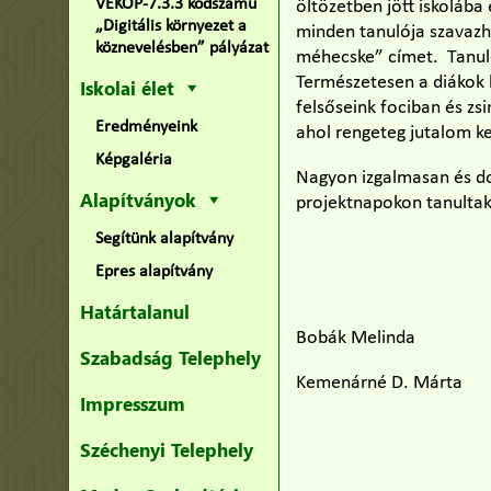
VEKOP-7.3.3 kódszámú
öltözetben jött iskolába
„Digitális környezet a
minden tanulója szavazha
köznevelésben” pályázat
méhecske” címet. Tanulói
Természetesen a diákok 
Iskolai élet
felsőseink fociban és z
Eredményeink
ahol rengeteg jutalom ke
Képgaléria
Nagyon izgalmasan és dol
Alapítványok
projektnapokon tanulta
Segítünk alapítvány
Epres alapítvány
Határtalanul
Bobák Melinda
Szabadság Telephely
Kemenárné D. Márta
Impresszum
Széchenyi Telephely