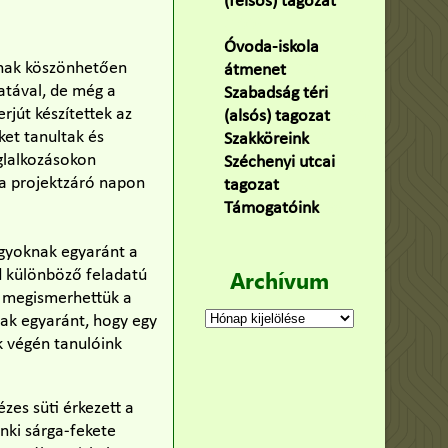
(felsős) tagozat
(100)
Óvoda-iskola
ának köszönhetően
átmenet
(22)
atával, de még a
Szabadság téri
rjút készítettek az
(alsós) tagozat
(160)
ket tanultak és
Szakköreink
(3)
glalkozásokon
Széchenyi utcai
 a projektzáró napon
tagozat
(141)
Támogatóink
(9)
agyoknak egyaránt a
Archívum
d különböző feladatú
bá megismerhettük a
Archívum
ak egyaránt, hogy egy
k végén tanulóink
zes süti érkezett a
enki sárga-fekete