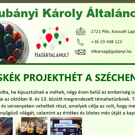
KÉK PROJEKTHÉT A SZÉCHE
ndta, ha kipusztulnak a méhek, négy éven belül az emberiség is 
ője az október 8. és 13. között megrendezett témahetünknek. T
és versenyeken vehettek részt, amelyek célja az volt, hogy m
űgöző világát, valamint az értékes és ízletes méz útját a kapt