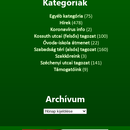
Kategóriák
Egyéb kategória
(75)
Hírek
(478)
Koronavírus info
(2)
Kossuth utcai (felsős) tagozat
(100)
Óvoda-iskola átmenet
(22)
Szabadság téri (alsós) tagozat
(160)
Szakköreink
(3)
Széchenyi utcai tagozat
(141)
Támogatóink
(9)
Archívum
Archívum