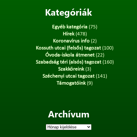
Kategóriák
Egyéb kategória
(75)
Hírek
(478)
Koronavírus info
(2)
Kossuth utcai (felsős) tagozat
(100)
Óvoda-iskola átmenet
(22)
Szabadság téri (alsós) tagozat
(160)
Szakköreink
(3)
Széchenyi utcai tagozat
(141)
Támogatóink
(9)
Archívum
Archívum