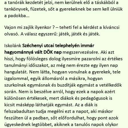
a tanórák kezdetét jelzi, nem kerülnek elő a táskákból a
tankönyvek, füzetek, sőt a gyerekeknek be sem kell ülniük
a padokba…
Vajon mi zajlik ilyenkor ?
– teheti fel a kérdést a kíváncsi
olvasó. A válasz egyszerű: játék, játék és játék.
Iskolánk
Széchenyi utcai telephelyén immár
hagyománnyá vált DÖK nap
megszervezésére. Aki azt
hiszi, hogy fölösleges dolog ilyesmire pazarolni az értékes
tanulmányi időszakot, az még nem érezte egy ilyen nap
hangulatát. Nem látta, hogyan vonulnak a gyerekek, tele
izgalommal, egyik állomásról a másikra, hogyan
szurkolnak egymásnak és buzdítják egymást a vetélkedők
során. Nem is beszélve arról, hogy ezek a napok azért
különösen értékesek, mert diákok és pedagógusok is
kicsit másképp láthatják egymást. Az a diák is
felszabadultan tudja megélni ezt a napot, aki máskor
feszülten ül a padban, sőt előfordulhat, hogy pont azok
ügyeskednek legtöbbet, akiknek a tanulós napok olykor