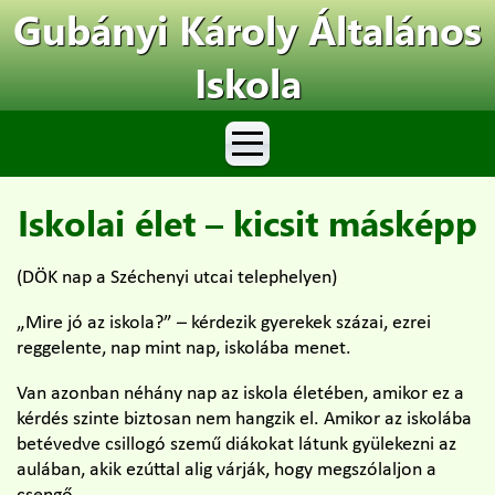
Gubányi Károly Általános
Iskola
Iskolai élet – kicsit másképp
(DÖK nap a Széchenyi utcai telephelyen)
„Mire jó az iskola?” – kérdezik gyerekek százai, ezrei
reggelente, nap mint nap, iskolába menet.
Van azonban néhány nap az iskola életében, amikor ez a
kérdés szinte biztosan nem hangzik el. Amikor az iskolába
betévedve csillogó szemű diákokat látunk gyülekezni az
aulában, akik ezúttal alig várják, hogy megszólaljon a