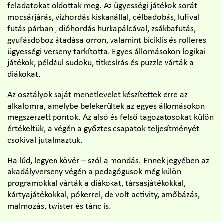
feladatokat oldottak meg. Az ügyességi játékok sorát
mocsárjárás, vízhordás kiskanállal, célbadobás, lufival
futás párban , dióhordás hurkapálcával, zsákbafutás,
gyufásdoboz átadása orron, valamint biciklis és rolleres
ügyességi verseny tarkította. Egyes állomásokon logikai
játékok, például sudoku, titkosírás és puzzle várták a
diákokat.
Az osztályok saját menetlevelet készítettek erre az
alkalomra, amelybe belekerültek az egyes állomásokon
megszerzett pontok. Az alsó és felső tagozatosokat külön
értékeltük, a végén a győztes csapatok teljesítményét
csokival jutalmaztuk.
Ha lúd, legyen kövér – szól a mondás. Ennek jegyében az
akadályverseny végén a pedagógusok még külön
programokkal várták a diákokat, társasjátékokkal,
kártyajátékokkal, pókerrel, de volt activity, amőbázás,
malmozás, twister és tánc is.