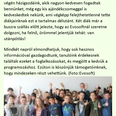
végén házigazdáink, akik nagyon kedvesen fogadtak
bennünket, még egy kis ajándékcsomaggal is
kedveskedtek nekünk, ami végképp felejthetetlenné tette
diákjainknak ezt a tartalmas délutánt. Két diák már a
buszra szállás előtt jelezte, hogy az Evosoftnál szeretne
dolgozni, ha felnő, örömmel jelentjük tehát: van
utánpótlás!
Mindkét napról elmondhatjuk, hogy sok hasznos
információval gazdagodtunk, tanulóink érdekesnek
találták ezeket a foglalkozásokat, és megjött a kedvük a
programozáshoz. Ezúton is köszönjük támogatóinknak,
hogy mindezeken részt vehettünk. (foto:Evosoft)