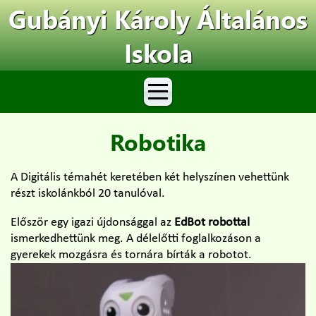
Gubányi Károly Általános
Iskola
Robotika
A Digitális témahét keretében két helyszínen vehettünk
részt iskolánkból 20 tanulóval.
Először egy igazi újdonsággal az
EdBot robottal
ismerkedhettünk meg. A délelőtti foglalkozáson a
gyerekek mozgásra és tornára bírták a robotot.