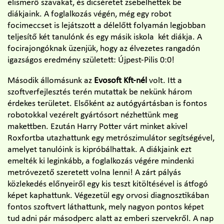
elismerő szavakat, és dicséretet zsebelhettek be
diákjaink. A foglalkozás végén, még egy robot
focimeccset is lejátszott a délelőtt folyamán legjobban
teljesítő két tanulónk és egy másik iskola két diákja. A
focirajongóknak üzenjük, hogy az élvezetes rangadón
igazságos eredmény született: Újpest-Pilis 0:0!
Második állomásunk az
Evosoft Kft-nél
volt. Itt a
szoftverfejlesztés terén mutattak be nekünk három
érdekes területet. Elsőként az autógyártásban is fontos
robotokkal vezérelt gyártósort nézhettünk meg
makettben. Ezután Harry Potter várt minket akivel
Roxfortba utazhattunk egy metrószimulátor segítségével,
amelyet tanulóink is kipróbálhattak. A diákjaink ezt
emelték ki leginkább, a foglalkozás végére mindenki
metróvezető szeretett volna lenni! A zárt pályás
közlekedés előnyeiről egy kis teszt kitöltésével is átfogó
képet kaphattunk. Végezetül egy orvosi diagnosztikában
fontos szoftvert láthattunk, mely nagyon pontos képet
tud adni pár másodperc alatt az emberi szervekről. A nap