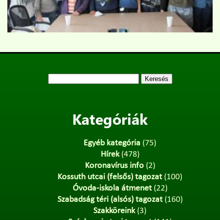
Keresés:
Kategóriák
Egyéb kategória
(75)
Hírek
(478)
Koronavírus info
(2)
Kossuth utcai (felsős) tagozat
(100)
Óvoda-iskola átmenet
(22)
Szabadság téri (alsós) tagozat
(160)
Szakköreink
(3)