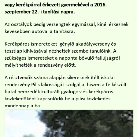
vagy kerékpárral érkezett gyermekével a 2016.
szeptember 22.-i tanítási napra.
Az osztályok pedig
versengtek egymással, kinél érkeznek
kevesebben autóval a tanításra.
Kerékpáros ismereteket igénylő akadályverseny és
tesztlap kihívásával nézhettek szembe tanulóink. A
szükséges ismereteket a naponta bővülő faliújságról
mélyíthették a rendezvény előtt.
A résztvevők száma alapján sikeresnek ítélt iskolai
rendezvény Pilis lakosságát szolgálja, hiszen a felkészült
fiatal nemzedék kulturált gyalogos-és kerékpáros
közlekedőként kapcsolódik be a pilisi közlekedés
mindennapjaiba.