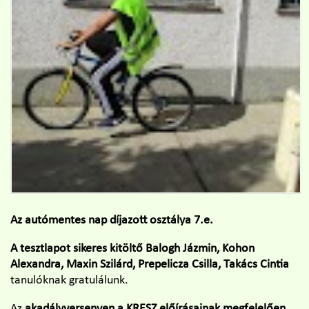
Az autómentes nap díjazott osztálya 7.e.
A tesztlapot sikeres kitöltő Balogh Jázmin, Kohon
Alexandra, Maxin Szilárd, Prepelicza Csilla, Takács Cintia
tanulóknak gratulálunk.
Az
akadályversenyen a KRESZ előírásainak megfelelően