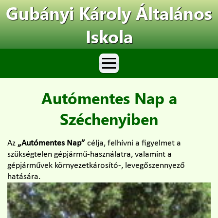
Gubányi Károly Általános
Iskola
Autómentes Nap a
Széchenyiben
Az
„Autómentes Nap”
célja, felhívni a figyelmet a
szükségtelen gépjármű-használatra, valamint a
gépjárművek környezetkárosító-, levegőszennyező
hatására.