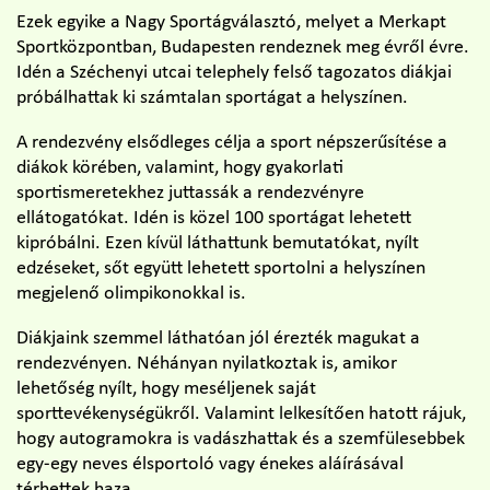
Ezek egyike a Nagy Sportágválasztó, melyet a Merkapt
Sportközpontban, Budapesten rendeznek meg évről évre.
Idén a Széchenyi utcai telephely felső tagozatos diákjai
próbálhattak ki számtalan sportágat a helyszínen.
A rendezvény elsődleges célja a sport népszerűsítése a
diákok körében, valamint, hogy gyakorlati
sportismeretekhez juttassák a rendezvényre
ellátogatókat. Idén is közel 100 sportágat lehetett
kipróbálni. Ezen kívül láthattunk bemutatókat, nyílt
edzéseket, sőt együtt lehetett sportolni a helyszínen
megjelenő olimpikonokkal is.
Diákjaink szemmel láthatóan jól érezték magukat a
rendezvényen. Néhányan nyilatkoztak is, amikor
lehetőség nyílt, hogy meséljenek saját
sporttevékenységükről. Valamint lelkesítően hatott rájuk,
hogy autogramokra is vadászhattak és a szemfülesebbek
egy-egy neves élsportoló vagy énekes aláírásával
térhettek haza.