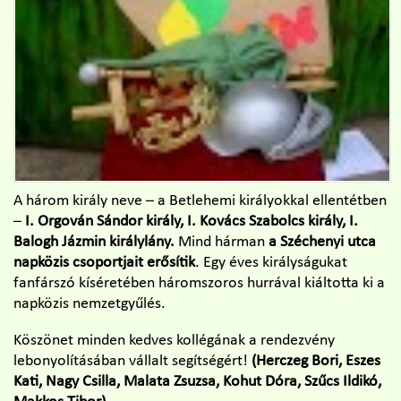
A három király neve – a Betlehemi királyokkal ellentétben
–
I. Orgován Sándor király, I. Kovács Szabolcs király, I.
Balogh Jázmin királylány.
Mind hárman
a Széchenyi utca
napközis csoportjait erősítik
. Egy éves királyságukat
fanfárszó kíséretében háromszoros hurrával kiáltotta ki a
napközis nemzetgyűlés.
Köszönet minden kedves kollégának a rendezvény
lebonyolításában vállalt segítségért!
(Herczeg Bori, Eszes
Kati, Nagy Csilla, Malata Zsuzsa, Kohut Dóra, Szűcs Ildikó,