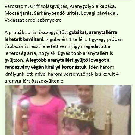
Várostrom, Griff tojásgyűjtés, Aranygolyó elkapása,
Mocsárjárás, Sárkánybendő ürítés, Lovagi párviadal,
Vadászat erdei szörnyekre
A próbák során összegyűjtött
gubákat, aranytallérra
lehetett beváltani.
7 guba ért 1 tallért. Egy-egy próbán
többször is részt lehetett venni, így megadatott a
lehetőség arra, hogy aki ügyes több aranytallért is
gyűjtsön.
A legtöbb aranytallért gyűjtő lovagot a
rendezvény végén királlyá koronáztuk
. Idén három
királyunk lett, mivel három versenyzőnek is sikerült 4
aranytallért összegyűjtenie.