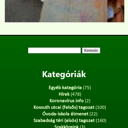
Keresés:
Kategóriák
Egyéb kategória
(75)
Hírek
(478)
Koronavírus info
(2)
Kossuth utcai (felsős) tagozat
(100)
Óvoda-iskola átmenet
(22)
Szabadság téri (alsós) tagozat
(160)
Szakköreink
(3)