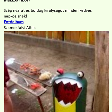
Makkos Tibor)
Szép nyarat és boldog királyságot minden kedves
napközisnek!
Fotóalbum
Szamosfalvi Attila