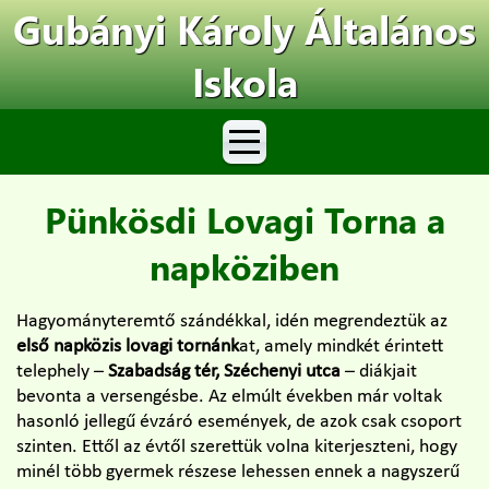
Gubányi Károly Általános
Iskola
Pünkösdi Lovagi Torna a
napköziben
Hagyományteremtő szándékkal, idén megrendeztük az
első napközis lovagi tornánk
at, amely mindkét érintett
telephely –
Szabadság tér, Széchenyi utca
– diákjait
bevonta a versengésbe. Az elmúlt években már voltak
hasonló jellegű évzáró események, de azok csak csoport
szinten. Ettől az évtől szerettük volna kiterjeszteni, hogy
minél több gyermek részese lehessen ennek a nagyszerű