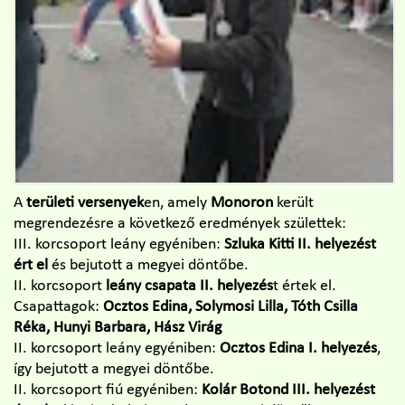
A
területi versenyek
en, amely
Monoron
került
megrendezésre a következő eredmények születtek:
III. korcsoport leány egyéniben:
Szluka Kitti II. helyezést
ért el
és bejutott a megyei döntőbe.
II. korcsoport
leány csapata II. helyezés
t értek el.
Csapattagok:
Ocztos Edina, Solymosi Lilla, Tóth Csilla
Réka, Hunyi Barbara, Hász Virág
II. korcsoport leány egyéniben:
Ocztos Edina I. helyezés
,
így bejutott a megyei döntőbe.
II. korcsoport fiú egyéniben:
Kolár Botond III. helyezést