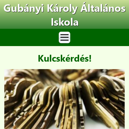
Gubányi Károly Általános
Iskola
Kulcskérdés!