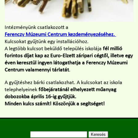
Intézményünk csatlakozott a
Ferenczy Múzeumi Centrum kezdeményezéséhez.
Kulcsokat gyűjtünk egy installációhoz.
A legtöbb kulcsot beküldő település iskolája
fél millió
forintos díjat kap az Euro-Elzett záripari cégtől, illetve egy
éven keresztül ingyen látogathatja a Ferenczy Múzeumi
Centrum valamennyi tárlatát
.
A gyűjtéshez bárki csatlakozhat. A kulcsokat az iskola
telephelyeinek
főbejáratánál elhelyezett műanyag
dobozokba április 16-ig gyűjtjük.
Minden kulcs számít! Köszönjük a segítséget!
Keresés: