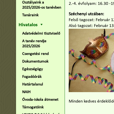
Osztályaink a
2.-4. évfolyam: 16.30 -1
2025/2026-os tanévben
Széchenyi utcában:
Tanáraink
Felső tagozat: Február 
Hivatalos
Alsó tagozat: Február 1
Adatvédelmi tisztviselő
A tanév rendje
2025/2026
Csengetési rend
Dokumentumok
Egészségügy
Fogadóórák
Határtalanul
NAIH
Óvoda-iskola átmenet
Minden kedves érdeklődő
Támogatóink