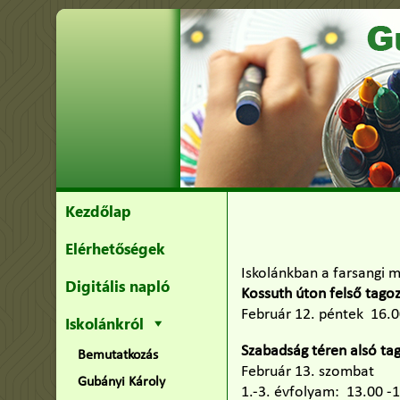
Kezdőlap
Elérhetőségek
Iskolánkban a farsangi 
Digitális napló
Kossuth úton felső tagoz
Február 12. péntek 16.
Iskolánkról
Szabadság téren alsó ta
Bemutatkozás
Február 13. szombat
Gubányi Károly
1.-3. évfolyam: 13.00 -