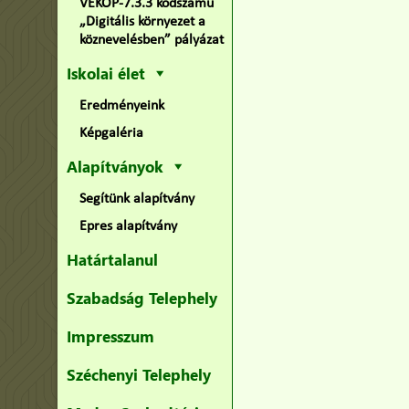
VEKOP-7.3.3 kódszámú
„Digitális környezet a
köznevelésben” pályázat
Iskolai élet
Eredményeink
Képgaléria
Alapítványok
Segítünk alapítvány
Epres alapítvány
Határtalanul
Szabadság Telephely
Impresszum
Széchenyi Telephely