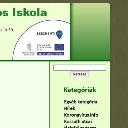
Keresés:
Kategóriák
Egyéb kategória
(75)
Hírek
(478)
Koronavírus info
(2)
Kossuth utcai