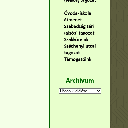
(felsős) tagozat
(100)
Óvoda-iskola
átmenet
(22)
Szabadság téri
(alsós) tagozat
(160)
Szakköreink
(3)
Széchenyi utcai
tagozat
(141)
Támogatóink
(9)
Archívum
Archívum