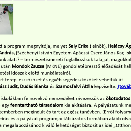
ott a program megnyitója, melyet
Saly Erika
( elnök),
Halácsy Á
 András,
(Széchenyi István Egyetem Apáczai Csere János Kar, Is
unk alatt? – természetismereti foglalkozások talajjal, magokka
a után
Mondok Zsuzsa
(MKNE) gondolatébresztő előadását hal
tetési időszak előtti munkálatairól.
rt terepi eszközöket és egyéb segédeszközöket vehettük át.
ász Judit, Dudás Bianka
és
Szamosfalvi Attila
képviselte.
(továb
z iskolákban felnövekvő nemzedéket rávezessük az
ökotudatos 
e egy
fenntartható társadalom
kialakítására. A pályázatunk m
emberben megindult és tart az egész tanévben. (Erről folya
írás és a pályázat programjai táblázatos formában alább ol
a megalapozásához kiváló lehetőséget biztosít az idei „Ottho