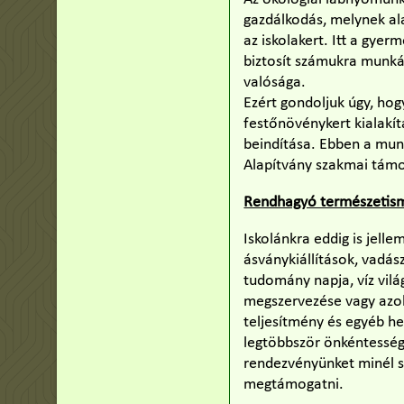
gazdálkodás, melynek alap
az iskolakert. Itt a gyer
biztosít számukra munká
valósága.
Ezért gondoljuk úgy, hog
festőnövénykert kialakít
beindítása. Ebben a munká
Alapítvány szakmai támo
Rendhagyó természetismer
Iskolánkra eddig is jell
ásványkiállítások, vadás
tudomány napja, víz vilá
megszervezése vagy azokh
teljesítmény és egyéb he
legtöbbször önkéntesség
rendezvényünket minél s
megtámogatni.