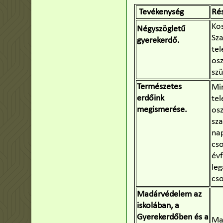
Tevékenység
Ré
Ko
Négyszögletű
Sza
gyerekerdő.
tel
osz
szü
Természetes
Mi
erdőink
tel
megismerése.
osz
sza
na
cso
év
leg
cs
Madárvédelem az
iskolában, a
Gyerekerdőben és a
Ma