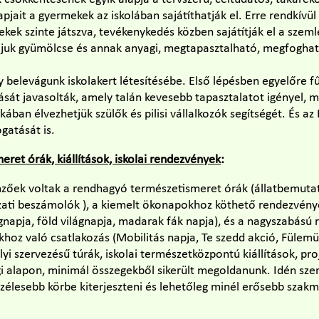
jait a gyermekek az iskolában sajátíthatják el. Erre rendkívül 
mekek szinte játszva, tevékenykedés közben sajátítják el a szem
juk gyümölcse és annak anyagi, megtapasztalható, megfoghat
y belevágunk iskolakert létesítésébe. Első lépésben egyelőre f
ását javasolták, amely talán kevesebb tapasztalatot igényel, m
ban élvezhetjük szülők és pilisi vállalkozók segítségét. És az 
gatását is.
et órák, kiállítások, iskolai rendezvények
:
emzőek voltak a rendhagyó természetismeret órák (állatbemutat
zati beszámolók ), a kiemelt ökonapokhoz köthető rendezvénye
gnapja, föld világnapja, madarak fák napja), és a nagyszabású
oz való csatlakozás (Mobilitás napja, Te szedd akció, Fülemül
lyi szervezésű túrák, iskolai természetközpontú kiállítások, pr
i alapon, minimál összegekből sikerült megoldanunk. Idén sze
zélesebb körbe kiterjeszteni és lehetőleg minél erősebb szakm