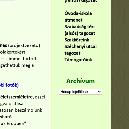
(felsős) tagozat
(100)
Óvoda-iskola
átmenet
(22)
Szabadság téri
(alsós) tagozat
(160)
Szakköreink
(3)
gnes
(projektvezető)
Széchenyi utcai
kolakertekért
tagozat
(141)
l – címmel tartott
Támogatóink
(9)
lgathattuk meg a
Archívum
bi fotók)
Archívum
életszemléletre,
ezzel
egvalósítása
matosan beszámolunk
vasható…
n az Erdőben”