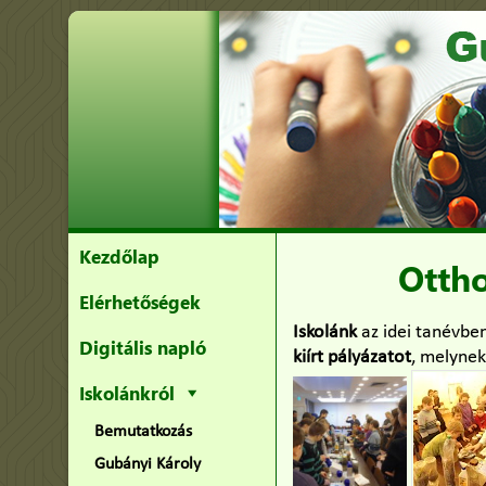
Kezdőlap
Otth
Elérhetőségek
Iskolánk
az idei tanévbe
Digitális napló
kiírt pályázatot
, melyne
Iskolánkról
Bemutatkozás
Gubányi Károly