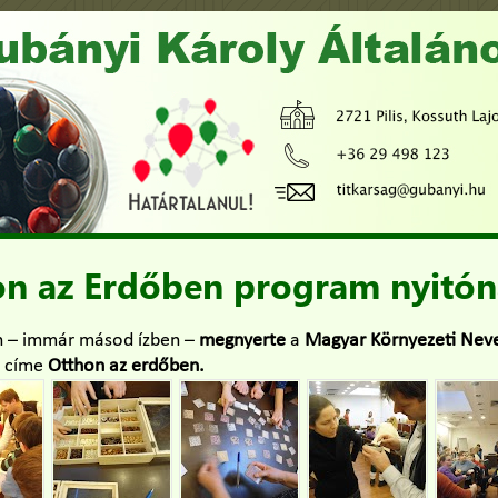
on az Erdőben program nyitón
n – immár másod ízben –
megnyerte
a
Magyar Környezeti Nevel
k címe
Otthon az erdőben.