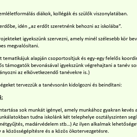
mléletformálás diákok, kollégák és szülők viszonylatában.
erdőbe, idén „az erdőt szeretnénk behozni az iskolába”.
ojekteket igyekszünk szervezni, amely minél szélesebb kör be
pes megvalósítani.
 tematikájuk alapján csoportosítjuk és egy-egy felelős koordi
ős támogatók bevonásával igyekszünk végrehajtani a tanév sor
nyozni az elkövetkezendő tanévekre is.)
égeket tervezzük a tanévsorán kidolgozni és beindítani:
ő:
ntartása sok munkát igényel, amely munkához gyakran kevés 
nkálatokban tudna iskolánk két telephelye osztályszinten segí
emétgyűjtés, madárvédelem stb…) Az ilyen alkalmak lehetőség
y a közösségépítésre és a közös ökotervezgetésre.