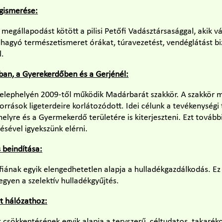
gismerése:
megállapodást kötött a pilisi Petőfi Vadásztársasággal, akik vá
hagyó természetismeret órákat, túravezetést, vendéglátást biz
l.
an, a Gyerekerdőben és a Gerjénél:
 telephelyén 2009-től működik Madárbarát szakkör. A szakkör 
források ligeterdeire korlátozódott. Idei célunk a tevékenységi
elyre és a Gyermekerdő területére is kiterjeszteni. Ezt továb
sével igyekszünk elérni.
s beindítása:
fiának egyik elengedhetetlen alapja a hulladékgazdálkodás. Ez
egyen a szelektív hulladékgyűjtés.
t hálózathoz:
csökkentésének egyik alapja a tervszerű, céltudatos, takaréko