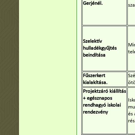
Gerjénél.
sz
Szelektív
Mi
hulladékgyűjtés
tel
beindítása
Fűszerkert
Sz
kialakítása.
ötö
Projektzáró kiállítás
+ egésznapos
Isk
rendhagyó iskolai
mu
rendezvény
és 
rés