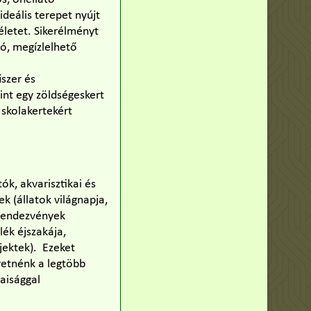
ideális terepet nyújt
léletet. Sikerélményt
ó, megízlelhető
űszer és
int egy zöldségeskert
Iskolakertekért
ók, akvarisztikai és
k (állatok világnapja,
 rendezvények
ék éjszakája,
ojektek). Ezeket
retnénk a legtöbb
aisággal