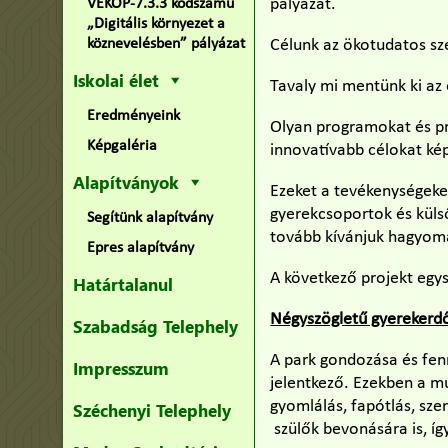
pályázat.
VEKOP-7.3.3 kódszámú
„Digitális környezet a
köznevelésben” pályázat
Célunk az ökotudatos sze
Iskolai élet
Tavaly mi mentünk ki az 
Eredményeink
Olyan programokat és pr
Képgaléria
innovatívabb célokat ké
Alapítványok
Ezeket a tevékenységeket
gyerekcsoportok és küls
Segítünk alapítvány
tovább kívánjuk hagyomá
Epres alapítvány
A következő projekt egys
Határtalanul
Négyszögletű gyerekerd
Szabadság Telephely
A park gondozása és fen
Impresszum
jelentkező. Ezekben a mu
gyomlálás, fapótlás, sz
Széchenyi Telephely
szülők bevonására is, íg