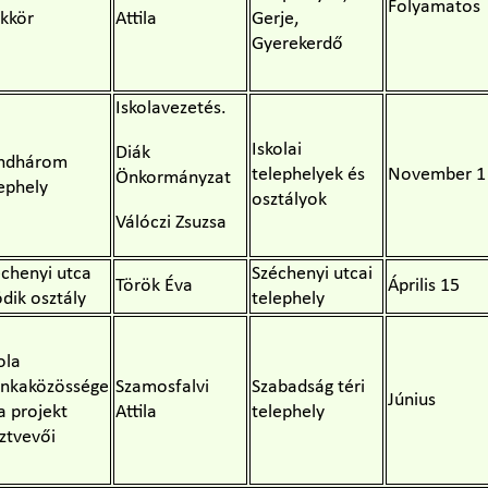
Folyamatos
akkör
Attila
Gerje,
Gyerekerdő
Iskolavezetés.
Iskolai
Diák
ndhárom
telephelyek és
November 1
Önkormányzat
ephely
osztályok
Válóczi Zsuzsa
échenyi utca
Széchenyi utcai
Török Éva
Április 15
dik osztály
telephely
ola
nkaközössége
Szamosfalvi
Szabadság téri
Június
a projekt
Attila
telephely
ztvevői