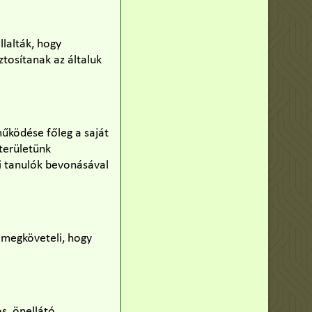
llalták, hogy
tosítanak az általuk
működése főleg a saját
 területünk
bi tanulók bevonásával
 megköveteli, hogy
s, önellátó