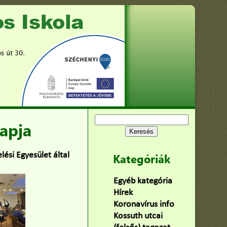
Keresés:
apja
ési Egyesület által
Kategóriák
Egyéb kategória
(75)
Hírek
(478)
Koronavírus info
(2)
Kossuth utcai