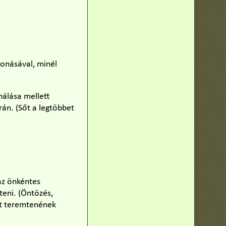
vonásával, minél
nálása mellett
án. (Sőt a legtöbbet
az önkéntes
teni. (Öntözés,
et teremtenének