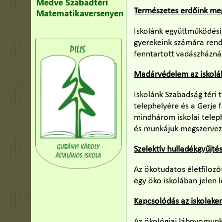
Medve Szabadtéri
Természetes erdőink me
Matematikaversenyen
Iskolánk együttműködési 
gyerekeink számára rend
fenntartott vadászházná
Madárvédelem az iskoláb
Iskolánk Szabadság téri
telephelyére és a Gerje 
mindhárom iskolai teleph
és munkájuk megszervezé
Szelektív hulladékgyűjté
Az ökotudatos életfilozó
egy öko iskolában jelen l
Kapcsolódás az iskolaker
Az ökológiai lábnyomunk 