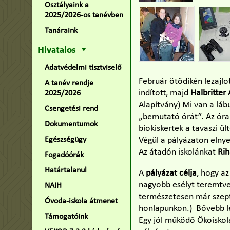
Osztályaink a
2025/2026-os tanévben
Tanáraink
Hivatalos
Adatvédelmi tisztviselő
Február ötödikén lezajl
A tanév rendje
indított, majd
Halbritter
2025/2026
Alapítvány) Mi van a láb
Csengetési rend
„bemutató órát”. Az ór
Dokumentumok
biokiskertek a tavaszi ül
Egészségügy
Végül a pályázaton elnye
Az átadón iskolánkat
Rih
Fogadóórák
Határtalanul
A
pályázat célja
, hogy a
nagyobb esélyt teremtv
NAIH
természetesen már szept
Óvoda-iskola átmenet
honlapunkon.) Bővebb le
Támogatóink
Egy jól működő Ökoiskol