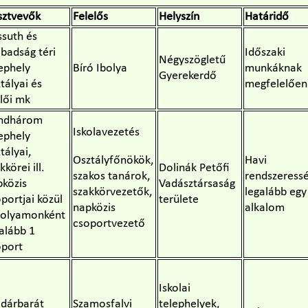
sztvevők
Felelős
Helyszín
Határidő
ssuth és
badság téri
Időszaki
Négyszögletű
ephely
Bíró Ibolya
munkáknak
Gyerekerdő
tályai és
megfelelően
lői mk
ndhárom
Iskolavezetés
ephely
tályai,
Osztályfőnökök,
Havi
kkörei ill.
Dolinák Petőfi
szakos tanárok,
rendszeress
pközis
Vadásztársaság
szakkörvezetők,
legalább egy
portjai közül
területe
napközis
alkalom
folyamonként
csoportvezető
alább 1
oport
Iskolai
dárbarát
Szamosfalvi
telephelyek,