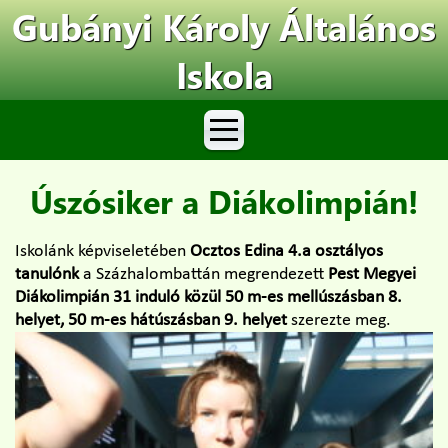
Gubányi Károly Általános
Iskola
Úszósiker a Diákolimpián!
Iskolánk képviseletében
Ocztos Edina 4.a osztályos
tanulónk
a Százhalombattán megrendezett
Pest Megyei
Diákolimpián
31 induló közül
50 m-es mellúszásban 8.
helyet, 50 m-es hátúszásban 9. helyet
szerezte meg.