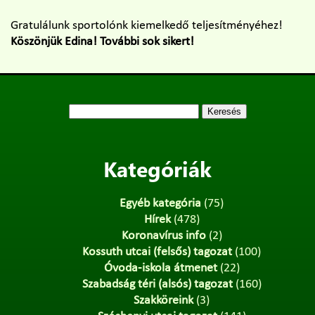
Gratulálunk sportolónk kiemelkedő teljesítményéhez!
Köszönjük Edina! További sok sikert!
Keresés:
Kategóriák
Egyéb kategória
(75)
Hírek
(478)
Koronavírus info
(2)
Kossuth utcai (felsős) tagozat
(100)
Óvoda-iskola átmenet
(22)
Szabadság téri (alsós) tagozat
(160)
Szakköreink
(3)