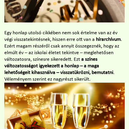
Egy honlap utolsó cikkében nem sok értelme van az év
végi visszatekintésnek, hiszen erre ott van a
hírarchívum
.
Ezért magam részéről csak annyit összegeznék, hogy az
elmúlt év – az iskolai életet tekintve – meglehetősen
változatosra, színesre sikeredett. Ezt
a színes
változatosságot igyekezett a honlap – a maga
lehetőségeit kihasználva – visszatükrözni, bemutatni
.
Véleményem szerint ez nagyrészt sikerült.