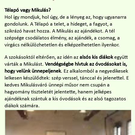
Télapó vagy Mikulás?
Hol így mondjuk, hol úgy, de a lényeg az, hogy ugyanarra
gondolunk. A Télapó a telet, a hideget, a fagyot, a
szikrázó havat hozza. A Mikulás az ajándékot. A tél
szépsége csodálatos élmény, az ajándék, a csomag, a
virgács nélkülözhetetlen és elképzelhetetlen ilyenkor.
A szokásoktól eltérően, az idén az
alsós kis diákok
együtt
várták a Mikulást.
Vendégségbe hívtuk az óvodásokat is,
hogy velünk ünnepeljenek
. Ez alkalomból a negyedikesek
lelkesen készülődtek: szép verssel, tánccal és jelenettel. E
kedves Mikulásváró ünnepi műsor nem csupán a
hagyomány tiszteletét jelentette, hanem jelképes
ajándéknak szántuk a kis óvodások és az alsó tagozatos
diákok számára.