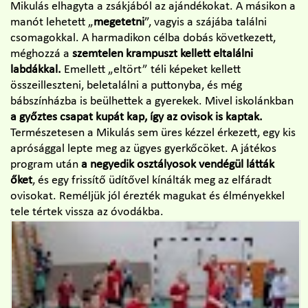
Mikulás elhagyta a zsákjából az ajándékokat. A másikon a
manót lehetett „
megetetni
”, vagyis a szájába találni
csomagokkal. A harmadikon célba dobás következett,
méghozzá a
szemtelen krampuszt kellett eltalálni
labdákkal.
Emellett „eltört” téli képeket kellett
összeilleszteni, beletalálni a puttonyba, és még
bábszínházba is beülhettek a gyerekek. Mivel iskolánkban
a győztes csapat kupát kap, így az ovisok is kaptak.
Természetesen a Mikulás sem üres kézzel érkezett, egy kis
aprósággal lepte meg az ügyes gyerkőcöket. A játékos
program után
a negyedik osztályosok vendégül látták
őket
, és egy frissítő üdítővel kínálták meg az elfáradt
ovisokat. Reméljük jól érezték magukat és élményekkel
tele tértek vissza az óvodákba.