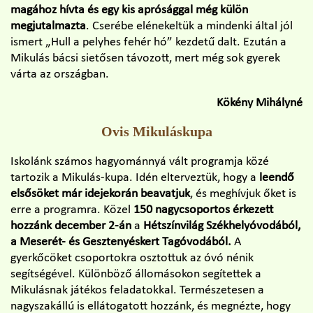
magához hívta és egy kis aprósággal még külön
megjutalmazta
. Cserébe elénekeltük a mindenki által jól
ismert „Hull a pelyhes fehér hó” kezdetű dalt. Ezután a
Mikulás bácsi sietősen távozott, mert még sok gyerek
várta az országban.
Kökény Mihályné
Ovis Mikuláskupa
Iskolánk számos hagyománnyá vált programja közé
tartozik a Mikulás-kupa. Idén elterveztük, hogy a
leendő
elsősöket már idejekorán beavatjuk
, és meghívjuk őket is
erre a programra. Közel
150 nagycsoportos érkezett
hozzánk december 2-án
a
Hétszínvilág Székhelyóvodából,
a Meserét- és Gesztenyéskert Tagóvodából.
A
gyerkőcöket csoportokra osztottuk az óvó nénik
segítségével. Különböző állomásokon segítettek a
Mikulásnak játékos feladatokkal. Természetesen a
nagyszakállú is ellátogatott hozzánk, és megnézte, hogy