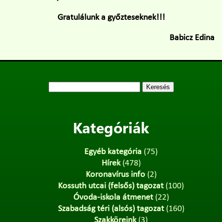
Gratulálunk a győzteseknek!!!
Babicz Edina
Keresés:
Kategóriák
Egyéb kategória
(75)
Hírek
(478)
Koronavírus info
(2)
Kossuth utcai (felsős) tagozat
(100)
Óvoda-iskola átmenet
(22)
Szabadság téri (alsós) tagozat
(160)
Szakköreink
(3)