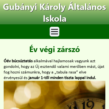
Gubányi Károly Általános
Iskola
Év végi zárszó
Óév búcsúztatás
alkalmával hajlamosak vagyunk azt
gondolni, hogy az Új esztendő valami merőben mást, újat
fog hozni számunkra, hogy a „tabula rasa” elve
érvényesül és
január 1-től minden tiszta lappal indul.