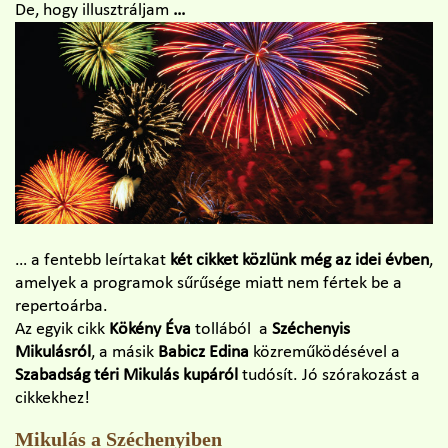
De, hogy illusztráljam
…
… a fentebb leírtakat
két cikket közlünk még az idei évben
,
amelyek a programok sűrűsége miatt nem fértek be a
repertoárba.
Az egyik cikk
Kökény Éva
tollából a
Széchenyis
Mikulásról
, a másik
Babicz Edina
közreműködésével a
Szabadság téri Mikulás kupáról
tudósít. Jó szórakozást a
cikkekhez!
Mikulás a Széchenyiben