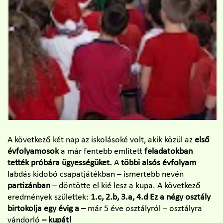
A következő két nap az iskolásoké volt, akik közül az
első
évfolyamosok
a már fentebb említett
feladatokban
tették próbára ügyességüket.
A
többi alsós évfolyam
labdás kidobó csapatjátékban – ismertebb nevén
partizánban
– döntötte el kié lesz a kupa. A következő
eredmények születtek:
1.c, 2.b, 3.a, 4.d
Ez a négy osztály
birtokolja egy évig
a
–
már 5 éve osztályról – osztályra
vándorló
– kupát!