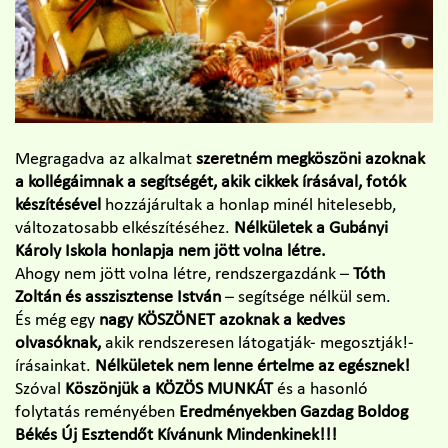
Megragadva az alkalmat
szeretném megköszöni azoknak
a kollégáimnak a segítségét, akik cikkek írásával, fotók
készítésével
hozzájárultak a honlap minél hitelesebb,
változatosabb elkészítéséhez.
Nélkületek a Gubányi
Károly Iskola honlapja nem jött volna létre.
Ahogy nem jött volna létre, rendszergazdánk –
Tóth
Zoltán és asszisztense István
– segítsége nélkül sem.
És még egy
nagy KÖSZÖNET azoknak a kedves
olvasóknak,
akik rendszeresen látogatják- megosztják!-
írásainkat.
Nélkületek nem lenne értelme az egésznek!
Szóval
Köszönjük a KÖZÖS MUNKÁT
és a hasonló
folytatás reményében
Eredményekben Gazdag Boldog
Békés Új Esztendőt Kívánunk Mindenkinek!!!