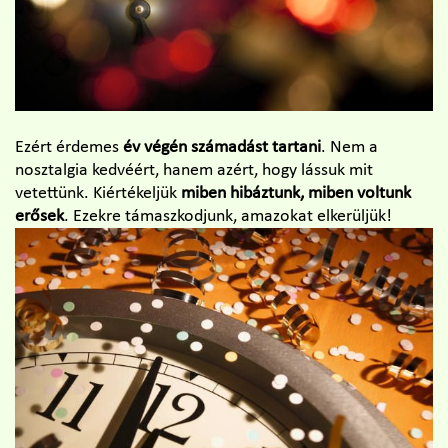
Ezért érdemes
év végén számadást tartani
. Nem a
nosztalgia kedvéért, hanem azért, hogy lássuk mit
vetettünk. Kiértékeljük
miben hibáztunk, miben voltunk
erősek
. Ezekre támaszkodjunk, amazokat elkerüljük!